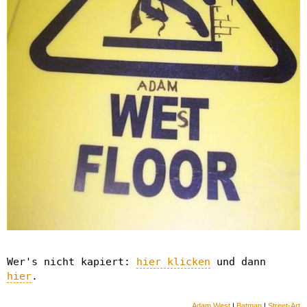
Wer's nicht kapiert:
hier klicken
und dann
hier
.
Adam West
|
Batman
|
Street-Art