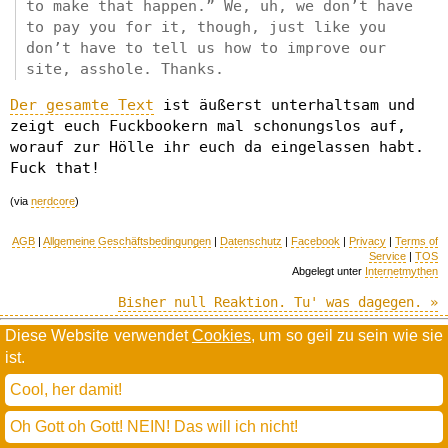
to make that happen.” We, uh, we don’t have
to pay you for it, though, just like you
don’t have to tell us how to improve our
site, asshole. Thanks.
Der gesamte Text
ist äußerst unterhaltsam und
zeigt euch Fuckbookern mal schonungslos auf,
worauf zur Hölle ihr euch da eingelassen habt.
Fuck that!
(via
nerdcore
)
AGB
|
Allgemeine Geschäftsbedingungen
|
Datenschutz
|
Facebook
|
Privacy
|
Terms of
Service
|
TOS
Abgelegt unter
Internetmythen
Bisher null Reaktion. Tu' was dagegen. »
Diese Website verwendet
Cookies
, um so geil zu sein wie sie
Willkommen in der Scrollwüste
ist.
todamax rennt auf
wordpress
und schreibt in
dejavu mono book
Cool, her damit!
(mit minimalen anpassungen in oberlängen und kerning)
* daMax
entgendert nach Hermes Phettberg
.
Oh Gott oh Gott! NEIN! Das will ich nicht!