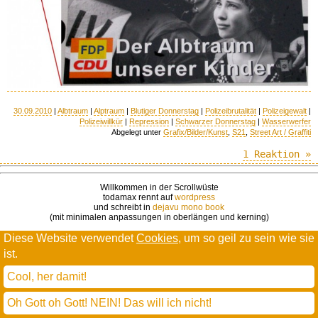
30.09.2010
|
Albtraum
|
Alptraum
|
Blutiger Donnerstag
|
Polizeibrutalität
|
Polizeigewalt
|
Polizeiwillkür
|
Repression
|
Schwarzer Donnerstag
|
Wasserwerfer
Abgelegt unter
Grafix/Bilder/Kunst
,
S21
,
Street Art / Graffiti
1 Reaktion »
Willkommen in der Scrollwüste
todamax rennt auf
wordpress
und schreibt in
dejavu mono book
(mit minimalen anpassungen in oberlängen und kerning)
Diese Website verwendet
Cookies
, um so geil zu sein wie sie
* daMax
entgendert nach Hermes Phettberg
.
ist.
Cool, her damit!
Oh Gott oh Gott! NEIN! Das will ich nicht!