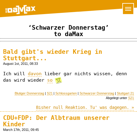
‘Schwarzer Donnerstag’
to daMax
Bald gibt's wieder Krieg in
Stuttgart...
August 1st, 2011, 08:33
Ich will
davon
lieber gar nichts wissen, denn
das wird wieder
so
Blutiger Donnerstag
|
S21
|
Schlossgarten
|
Schwarzer Donnerstag
|
Stuttgart 21
Abgelegt unter
S21
Bisher null Reaktion. Tu' was dagegen. »
CDU+FDP: Der Albtraum unserer
Kinder
March 17th, 2011, 09:45