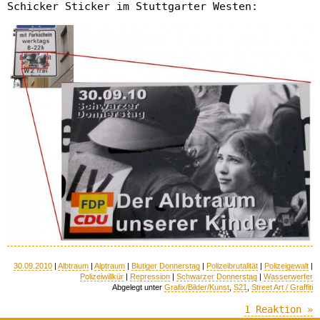
Schicker Sticker im Stuttgarter Westen:
30.09.2010
|
Albtraum
|
Alptraum
|
Blutiger Donnerstag
|
Polizeibrutalität
|
Polizeigewalt
|
Polizeiwillkür
|
Repression
|
Schwarzer Donnerstag
|
Wasserwerfer
Abgelegt unter
Grafix/Bilder/Kunst
,
S21
,
Street Art / Graffiti
1 Reaktion »