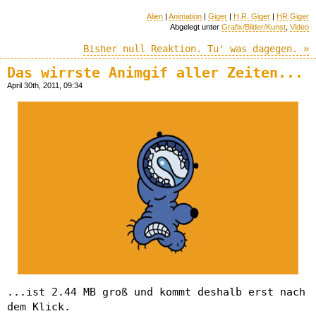
Alien
|
Animation
|
Giger
|
H.R. Giger
|
HR Giger
Abgelegt unter
Grafix/Bilder/Kunst
,
Video
Bisher null Reaktion. Tu' was dagegen. »
Das wirrste Animgif aller Zeiten...
April 30th, 2011, 09:34
...ist 2.44 MB groß und kommt deshalb erst nach
dem Klick.