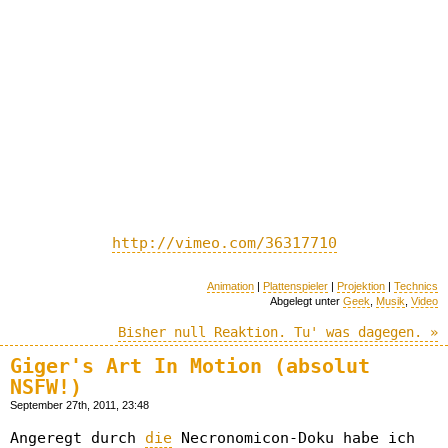
http://vimeo.com/36317710
Animation
|
Plattenspieler
|
Projektion
|
Technics
Abgelegt unter
Geek
,
Musik
,
Video
Bisher null Reaktion. Tu' was dagegen. »
Giger's Art In Motion (absolut
NSFW!)
September 27th, 2011, 23:48
Angeregt durch
die
Necronomicon-Doku habe ich