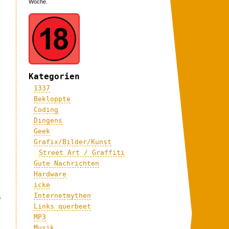
Woche.
Kategorien
1337
Bekloppte
Coding
Dingens
.
Geek
Grafix/Bilder/Kunst
Street Art / Graffiti
Gute Nachrichten
Hardware
icke
Internetmythen
s
Links querbeet
MP3
Musik