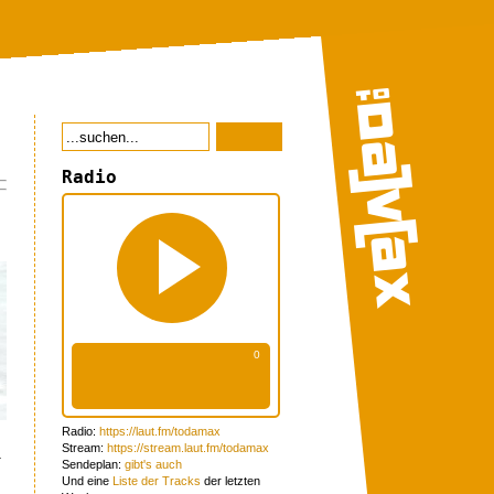
Radio
Radio:
https://laut.fm/todamax
Stream:
https://stream.laut.fm/todamax
l
Sendeplan:
gibt's auch
Und eine
Liste der Tracks
der letzten