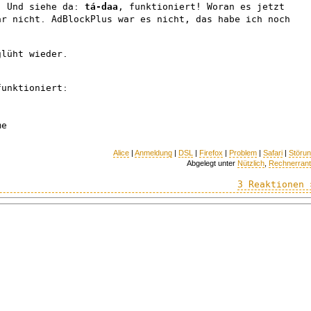
. Und siehe da:
tá-daa
, funktioniert! Woran es jetzt
r nicht. AdBlockPlus war es nicht, das habe ich noch
glüht wieder.
funktioniert:
me
Alice
|
Anmeldung
|
DSL
|
Firefox
|
Problem
|
Safari
|
Störu
Abgelegt unter
Nützlich
,
Rechnerran
3 Reaktionen 