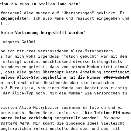
efon-PIN muss 10 Stellen lang sein
"
efonieren? Also munter auf "Überspringen" geklickt. Es
e
Zugangsdaten
. Ich also Name und Passwort eingegeben und
el...
 keine Verbindung hergestellt werden
"
n ungutes Gefühl...
abe ich mit drei verschiedenen Alice-Mitarbeitern
ss für mich wohl irgendwas "falsch gebucht" war mit dem
l erledigt werden, anschließend diverse Leitungstests
ährenddessen gelernt, dass von meinem Modem nicht einmal
t, dass also quasi überhaupt keine Anmeldung stattfindet
tenlose Alice-Störungshotline hat die Nummer
0800-525178
er erst nach einer Beschwerde über die inzwischen
on 8 Euro (jaja, von einem Handy aus kostet das richtig
" der Alice-Typ noch, mir die Nummer wie versprochen zu
 vierten Alice-Mitarbeiter zusammen am Telefon und wir
vorne durch, Modem-Reset inklusive. "
Die Telefon-PIN mus
konnte keine Verbindung hergestellt werden
".
My dear
 pattern here.
Mir kommt die zündende Idee! Vielleicht
jungfräulichen Safari anstelle des über und über mit