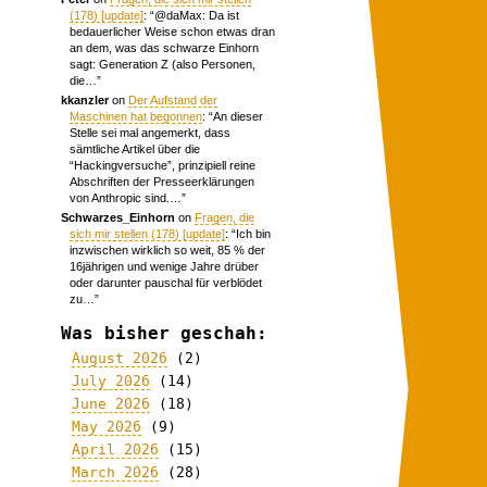
(178) [update]
: “
@daMax: Da ist
bedauerlicher Weise schon etwas dran
an dem, was das schwarze Einhorn
sagt: Generation Z (also Personen,
die…
”
kkanzler
on
Der Aufstand der
Maschinen hat begonnen
: “
An dieser
Stelle sei mal angemerkt, dass
sämtliche Artikel über die
“Hackingversuche”, prinzipiell reine
Abschriften der Presseerklärungen
von Anthropic sind.…
”
Schwarzes_Einhorn
on
Fragen, die
sich mir stellen (178) [update]
: “
Ich bin
inzwischen wirklich so weit, 85 % der
16jährigen und wenige Jahre drüber
oder darunter pauschal für verblödet
zu…
”
Was bisher geschah:
August 2026
(2)
July 2026
(14)
June 2026
(18)
May 2026
(9)
April 2026
(15)
March 2026
(28)