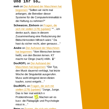
Und ihr so…
meh
on
Der Aufstand der Maschinen hat
begonnen
: “
Sollten wir nicht mal
anfangen, die Betreiber dieser
Systeme für die Computerkriminalität in
die Haftung zu nehmen?
”
Schwarzes_Einhorn
on
Fragen, die
sich mir stellen (178) [update]
: “
“…ich
denke auch, dass in diesem
Zusammenhang eine Reduzierung der
Bildschirmzeiten hilfreich wäre.” Da
hast du sicher recht, aber genauso…
”
Andre
on
Der Aufstand der Maschinen
hat begonnen
: “
Vom Menschen lernen
heißt, von den Besten lernen. K’I’
macht nur Dinge (nach) mMn. 🤷
”
DocROFL
on
Der Aufstand der
Maschinen hat begonnen
: “
Der Typ,
den Musk dauernd verklagt, hat letzte
Woche die Singularität ausgerufen.
Muss wohl dringend deren Aktien
kaufen, sonst entgeht…
”
DocROFL
on
Fragen, die sich mir
stellen (178) [update]
: “
Junge, Junge.
Das is hier mal wirklich n
Problemthread.
Machen wir es
kurz: die Pädagogik und Psychologie
misst in…
”
Peter
on
Fragen, die sich mir stellen