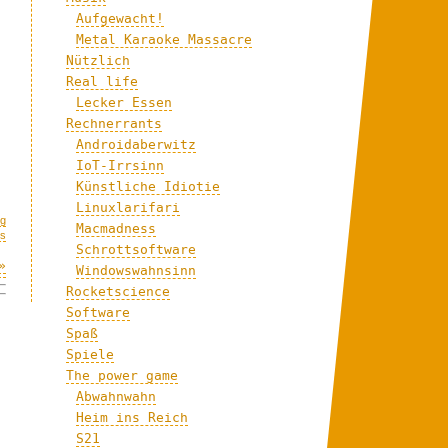
Aufgewacht!
Metal Karaoke Massacre
Nützlich
Real life
Lecker Essen
Rechnerrants
Androidaberwitz
IoT-Irrsinn
Künstliche Idiotie
Linuxlarifari
ng
Macmadness
ts
Schrottsoftware
»
Windowswahnsinn
Rocketscience
Software
Spaß
Spiele
The power game
Abwahnwahn
Heim ins Reich
S21