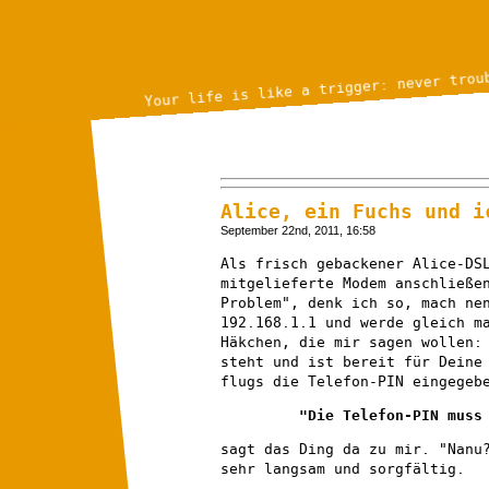
Your life is like a trigger: never trou
Alice, ein Fuchs und i
September 22nd, 2011, 16:58
Als frisch gebackener Alice-DS
mitgelieferte Modem anschließe
Problem", denk ich so, mach ne
192.168.1.1 und werde gleich m
Häkchen, die mir sagen wollen:
steht und ist bereit für Deine
flugs die Telefon-PIN eingegeb
"Die Telefon-PIN muss
sagt das Ding da zu mir. "Nanu
sehr langsam und sorgfältig.