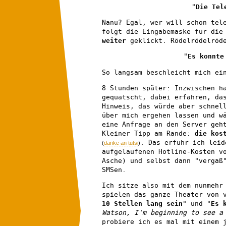
"
Die Tel
Nanu? Egal, wer will schon tel
folgt die Eingabemaske für di
weiter
geklickt. Rödelrödelröd
"
Es konnte
So langsam beschleicht mich ei
8 Stunden später: Inzwischen h
gequatscht, dabei erfahren, da
Hinweis, das würde aber schnel
über mich ergehen lassen und w
eine Anfrage an den Server geh
Kleiner Tipp am Rande:
die kos
. Das erfuhr ich leid
(
danke an tutsi
)
aufgelaufenen Hotline-Kosten v
Asche) und selbst dann "vergaß
SMSen.
Ich sitze also mit dem nunmehr
spielen das ganze Theater von 
10 Stellen lang sein
" und "
Es 
Watson, I'm beginning to see a
probiere ich es mal mit einem 