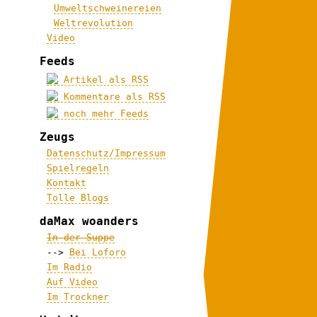
Umweltschweinereien
Weltrevolution
Video
Feeds
Artikel als RSS
Kommentare als RSS
noch mehr Feeds
Zeugs
Datenschutz/Impressum
Spielregeln
Kontakt
Tolle Blogs
daMax woanders
In der Suppe
-->
Bei Loforo
Im Radio
Auf Video
Im Trockner