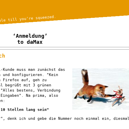
ble till you're squeezed.
‘Anmeldung’
to daMax
ch
L-Kunde muss man zunächst das
n und konfigurieren. "Kein
n Firefox auf, geh zu
al begrüßt mit 3 grünen
 "Alles bestens, Verbindung
 Eingaben". Na prima, also
en:
 10 Stellen lang sein"
?", denk ich und gebe die Nummer noch einmal ein, diesma