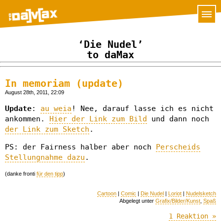
‘Die Nudel’
to daMax
In memoriam (update)
August 28th, 2011, 22:09
Update
:
au weia
! Nee, darauf lasse ich es nicht
ankommen.
Hier der Link zum Bild
und dann noch
der Link zum Sketch
.
PS: der Fairness halber aber noch
Perscheids
Stellungnahme dazu
.
(danke fronti
für den tipp
)
Cartoon
|
Comic
|
Die Nudel
|
Loriot
|
Nudelsketch
Abgelegt unter
Grafix/Bilder/Kunst
,
Spaß
1 Reaktion »