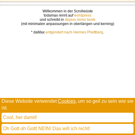
Willkommen in der Scrollwüste
todamax rennt auf
wordpress
und schreibt in
dejavu mono book
(mit minimalen anpassungen in oberlängen und kerning)
* daMax
entgendert nach Hermes Phettberg
.
Diese Website verwendet
Cookies
, um so geil zu sein wie sie
ist.
Cool, her damit!
Oh Gott oh Gott! NEIN! Das will ich nicht!