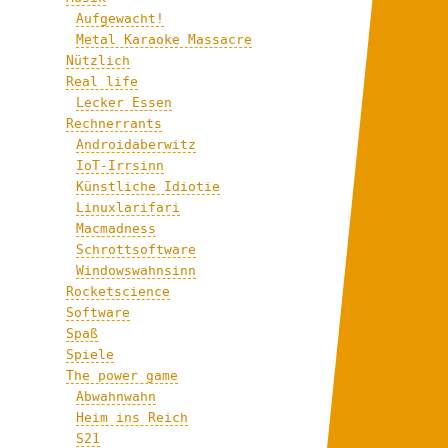
Aufgewacht!
Metal Karaoke Massacre
Nützlich
Real life
Lecker Essen
Rechnerrants
Androidaberwitz
IoT-Irrsinn
Künstliche Idiotie
Linuxlarifari
Macmadness
Schrottsoftware
Windowswahnsinn
Rocketscience
Software
Spaß
Spiele
The power game
Abwahnwahn
Heim ins Reich
S21