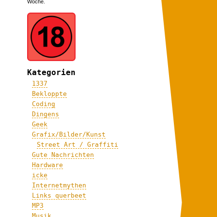
Woche.
Kategorien
1337
Bekloppte
Coding
Dingens
Geek
Grafix/Bilder/Kunst
Street Art / Graffiti
Gute Nachrichten
Hardware
icke
Internetmythen
Links querbeet
MP3
Musik