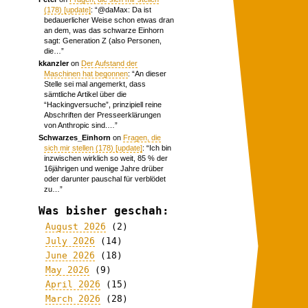
(178) [update]
: “
@daMax: Da ist
bedauerlicher Weise schon etwas dran
an dem, was das schwarze Einhorn
sagt: Generation Z (also Personen,
die…
”
kkanzler
on
Der Aufstand der
Maschinen hat begonnen
: “
An dieser
Stelle sei mal angemerkt, dass
sämtliche Artikel über die
“Hackingversuche”, prinzipiell reine
Abschriften der Presseerklärungen
von Anthropic sind.…
”
Schwarzes_Einhorn
on
Fragen, die
sich mir stellen (178) [update]
: “
Ich bin
inzwischen wirklich so weit, 85 % der
16jährigen und wenige Jahre drüber
oder darunter pauschal für verblödet
zu…
”
Was bisher geschah:
August 2026
(2)
July 2026
(14)
June 2026
(18)
May 2026
(9)
April 2026
(15)
March 2026
(28)