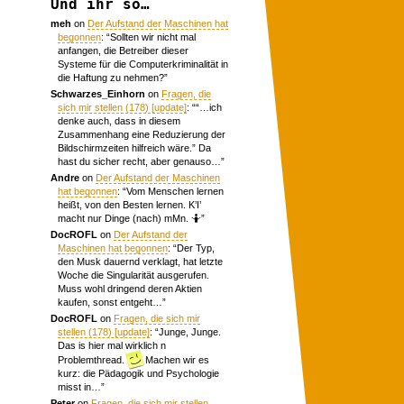
Und ihr so…
meh
on
Der Aufstand der Maschinen hat
begonnen
: “
Sollten wir nicht mal
anfangen, die Betreiber dieser
Systeme für die Computerkriminalität in
die Haftung zu nehmen?
”
Schwarzes_Einhorn
on
Fragen, die
sich mir stellen (178) [update]
: “
“…ich
denke auch, dass in diesem
Zusammenhang eine Reduzierung der
Bildschirmzeiten hilfreich wäre.” Da
hast du sicher recht, aber genauso…
”
Andre
on
Der Aufstand der Maschinen
hat begonnen
: “
Vom Menschen lernen
heißt, von den Besten lernen. K’I’
macht nur Dinge (nach) mMn. 🤷
”
DocROFL
on
Der Aufstand der
Maschinen hat begonnen
: “
Der Typ,
den Musk dauernd verklagt, hat letzte
Woche die Singularität ausgerufen.
Muss wohl dringend deren Aktien
kaufen, sonst entgeht…
”
DocROFL
on
Fragen, die sich mir
stellen (178) [update]
: “
Junge, Junge.
Das is hier mal wirklich n
Problemthread.
Machen wir es
kurz: die Pädagogik und Psychologie
misst in…
”
Peter
on
Fragen, die sich mir stellen