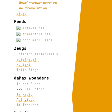
Umweltschweinereien
Weltrevolution
Video
Feeds
Artikel als RSS
Kommentare als RSS
noch mehr Feeds
Zeugs
Datenschutz/Impressum
Spielregeln
Kontakt
Tolle Blogs
daMax woanders
In der Suppe
-->
Bei Loforo
Im Radio
Auf Video
Im Trockner