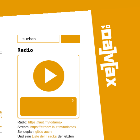
Radio
ch
ß
Radio:
https://laut.fm/todamax
»
Stream:
https://stream.laut.fm/todamax
Sendeplan:
gibt's auch
Und eine
Liste der Tracks
der letzten