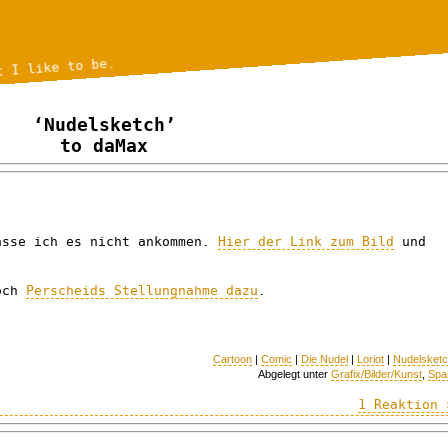
t I like to be.
‘Nudelsketch’
to daMax
asse ich es nicht ankommen.
Hier der Link zum Bild
und
noch
Perscheids Stellungnahme dazu
.
Cartoon
|
Comic
|
Die Nudel
|
Loriot
|
Nudelsket
Abgelegt unter
Grafix/Bilder/Kunst
,
Spa
1 Reaktion 