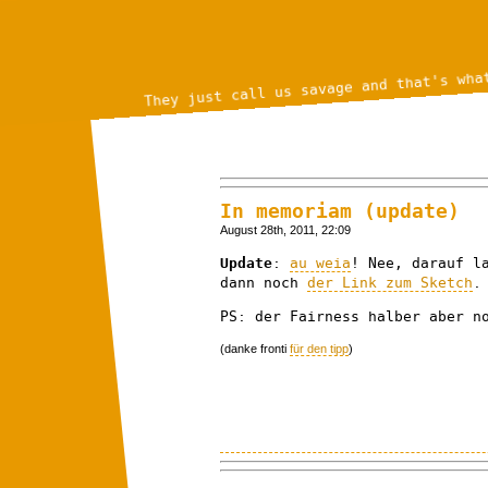
They just call us savage and that's wha
In memoriam (update)
August 28th, 2011, 22:09
Update
:
au weia
! Nee, darauf l
dann noch
der Link zum Sketch
.
PS: der Fairness halber aber 
(danke fronti
für den tipp
)