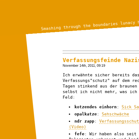
Smashing through the boundaries lunacy 
Verfassungsfeinde Nazi
November 14th, 2011, 09:19
Ich erwähnte sicher bereits da
Verfassungs"schutz" auf dem re
Tagen stinkend aus der braunen
selbst ich nicht mehr, was ic
Feld:
kotzendes einhorn
:
Sick S
opalkatze
:
Sehschwäche
ndr zapp
:
Verfassungsschu
(Video)
fefe
: Wir haben also seit