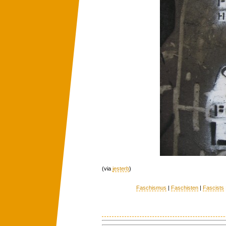
(via
jesterb
)
Faschismus
|
Faschisten
|
Fascists