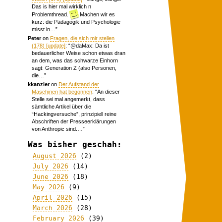
Das is hier mal wirklich n
Problemthread.
Machen wir es
kurz: die Pädagogik und Psychologie
misst in…
”
Peter
on
Fragen, die sich mir stellen
(178) [update]
: “
@daMax: Da ist
bedauerlicher Weise schon etwas dran
an dem, was das schwarze Einhorn
sagt: Generation Z (also Personen,
die…
”
kkanzler
on
Der Aufstand der
Maschinen hat begonnen
: “
An dieser
Stelle sei mal angemerkt, dass
sämtliche Artikel über die
“Hackingversuche”, prinzipiell reine
Abschriften der Presseerklärungen
von Anthropic sind.…
”
Was bisher geschah:
August 2026
(2)
July 2026
(14)
June 2026
(18)
May 2026
(9)
April 2026
(15)
March 2026
(28)
February 2026
(39)