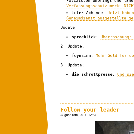
Polizisten umbringt und lan
Verfassungsschutz merkt NICH
fefe
: Ach nee.
Jetzt habe
Geheimdienst ausgestellte ge
Update:
spreeblick
:
Überraschung:
2. Update:
feynsinn
:
Mehr Geld für d
3. Update:
die schrottpresse
:
Und si
Follow your leader
August 18th, 2011, 12:54