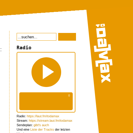
Radio
t
Radio:
https://laut.fm/todamax
Stream:
https://stream.laut.fm/todamax
Sendeplan:
gibt's auch
e
Und eine
Liste der Tracks
der letzten