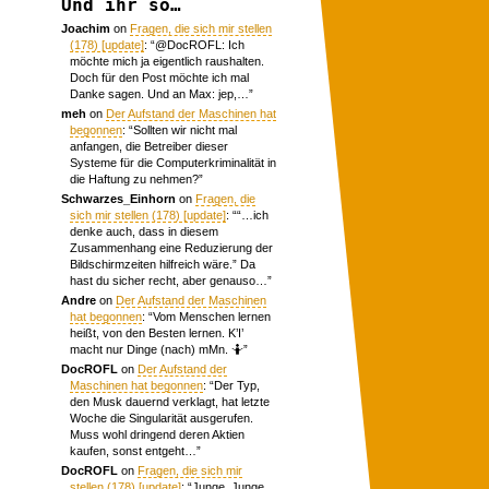
Und ihr so…
Joachim
on
Fragen, die sich mir stellen
(178) [update]
: “
@DocROFL: Ich
möchte mich ja eigentlich raushalten.
Doch für den Post möchte ich mal
Danke sagen. Und an Max: jep,…
”
meh
on
Der Aufstand der Maschinen hat
begonnen
: “
Sollten wir nicht mal
anfangen, die Betreiber dieser
Systeme für die Computerkriminalität in
die Haftung zu nehmen?
”
Schwarzes_Einhorn
on
Fragen, die
sich mir stellen (178) [update]
: “
“…ich
denke auch, dass in diesem
Zusammenhang eine Reduzierung der
Bildschirmzeiten hilfreich wäre.” Da
hast du sicher recht, aber genauso…
”
Andre
on
Der Aufstand der Maschinen
hat begonnen
: “
Vom Menschen lernen
heißt, von den Besten lernen. K’I’
macht nur Dinge (nach) mMn. 🤷
”
DocROFL
on
Der Aufstand der
Maschinen hat begonnen
: “
Der Typ,
den Musk dauernd verklagt, hat letzte
Woche die Singularität ausgerufen.
Muss wohl dringend deren Aktien
kaufen, sonst entgeht…
”
DocROFL
on
Fragen, die sich mir
stellen (178) [update]
: “
Junge, Junge.