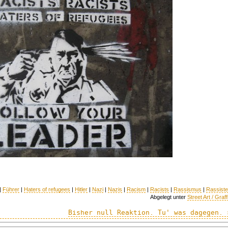
|
Führer
|
Haters of refugees
|
Hitler
|
Nazi
|
Nazis
|
Racism
|
Racists
|
Rassismus
|
Rassist
Abgelegt unter
Street Art / Graffi
Bisher null Reaktion. Tu' was dagegen. 