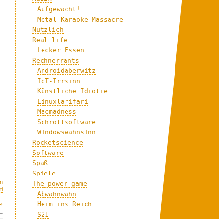
Aufgewacht!
Metal Karaoke Massacre
Nützlich
Real life
Lecker Essen
Rechnerrants
Androidaberwitz
IoT-Irrsinn
Künstliche Idiotie
Linuxlarifari
Macmadness
Schrottsoftware
Windowswahnsinn
Rocketscience
Software
Spaß
Spiele
en
The power game
ti
Abwahnwahn
Heim ins Reich
»
S21