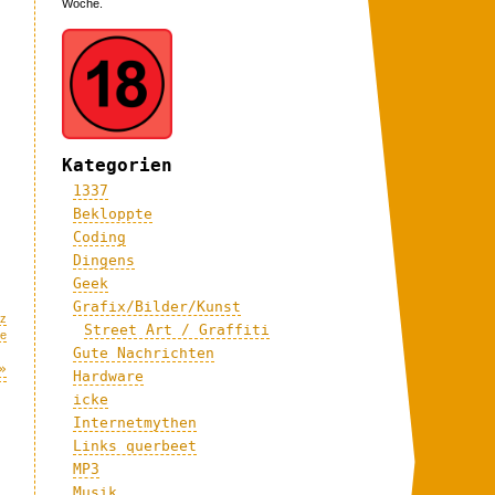
Woche.
Kategorien
1337
Bekloppte
Coding
Dingens
Geek
Grafix/Bilder/Kunst
tz
Street Art / Graffiti
me
Gute Nachrichten
»
Hardware
icke
Internetmythen
Links querbeet
MP3
Musik