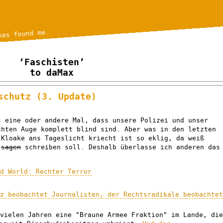
has found me.
‘Faschisten’
to daMax
schutz (3. Update)
s eine oder andere Mal, dass unsere Polizei und unser
chten Auge komplett blind sind. Aber was in den letzten
 Kloake ans Tageslicht kriecht ist so eklig, da weiß
h
sagen
schreiben soll. Deshalb überlasse ich anderen das
ad World: Rechter Terror
tz beobachtet Journalisten, der Rechtsradikale beobachte
 vielen Jahren eine "Braune Armee Fraktion" im Lande, di