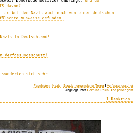
desweit Dönerbudenbesitzer umbringt.
Und der
TS davon?
n sie bei den Nazis auch noch von einem deutschen
fälschte Ausweise gefunden.
 Nazis in Deutschland!
en Verfassungsschutz!
e wunderten sich sehr
Faschisten
|
Nazis
|
Staatlich organisierter Terror
|
Verfassungsschu
Abgelegt unter
Heim ins Reich
,
The power ga
1 Reaktion 