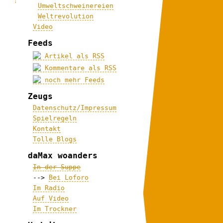
Umweltschweinereien
Weltrevolution
Video
Feeds
Artikel als RSS
Kommentare als RSS
noch mehr Feeds
Zeugs
Datenschutz/Impressum
Spielregeln
Kontakt
Tolle Blogs
daMax woanders
In der Suppe
-->
Bei Loforo
Im Radio
Auf Video
Im Trockner