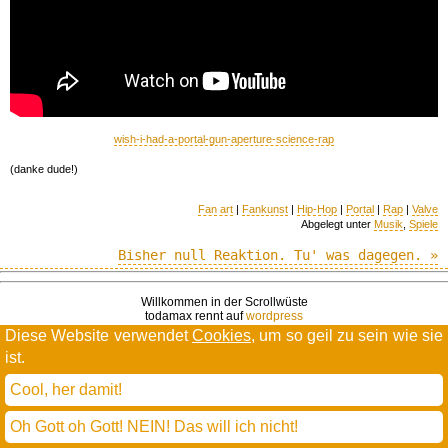
wish-i-had-a-portal-gun-aperture-science-rap
(danke dude!)
Fan art
|
Fankunst
|
Hip-Hop
|
Portal
|
Rap
|
Valve
Abgelegt unter
Musik
,
Spiele
Bisher null Reaktion. Tu' was dagegen. »
Willkommen in der Scrollwüste
todamax rennt auf
wordpress
und schreibt in
dejavu mono book
Diese Website verwendet
Cookies
, um so geil zu sein wie sie
(mit minimalen anpassungen in oberlängen und kerning)
ist.
* daMax
entgendert nach Hermes Phettberg
.
Cool, her damit!
Oh Gott oh Gott! NEIN! Das will ich nicht!