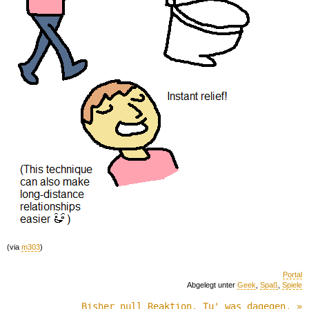
(via
m303
)
Portal
Abgelegt unter
Geek
,
Spaß
,
Spiele
Bisher null Reaktion. Tu' was dagegen. »