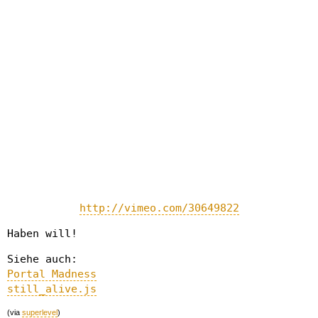
http://vimeo.com/30649822
Haben will!
Siehe auch:
Portal Madness
still_alive.js
(via
superlevel
)