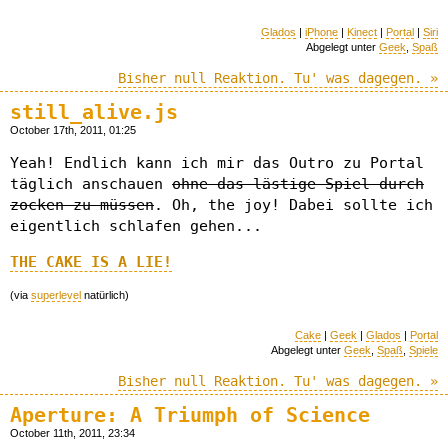
Glados
|
iPhone
|
Kinect
|
Portal
|
Siri
Abgelegt unter
Geek
,
Spaß
Bisher null Reaktion. Tu' was dagegen. »
still_alive.js
October 17th, 2011, 01:25
Yeah! Endlich kann ich mir das Outro zu Portal
täglich anschauen
ohne das lästige Spiel durch
zocken zu müssen
. Oh, the joy! Dabei sollte ich
eigentlich schlafen gehen...
THE CAKE IS A LIE!
(via
superlevel
natürlich)
Cake
|
Geek
|
Glados
|
Portal
Abgelegt unter
Geek
,
Spaß
,
Spiele
Bisher null Reaktion. Tu' was dagegen. »
Aperture: A Triumph of Science
October 11th, 2011, 23:34