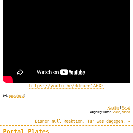
https://youtu.be/4drucg1A6Xk
(via
superlevel
)
Kurzfilm
|
Portal
Abgelegt unter
Spiele
,
Video
Bisher null Reaktion. Tu' was dagegen. »
Portal Plates