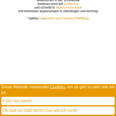
Willkommen in der Scrollwüste
todamax rennt auf
wordpress
und schreibt in
dejavu mono book
(mit minimalen anpassungen in oberlängen und kerning)
* daMax
entgendert nach Hermes Phettberg
.
Diese Website verwendet
Cookies
, um so geil zu sein wie sie
ist.
Cool, her damit!
Oh Gott oh Gott! NEIN! Das will ich nicht!