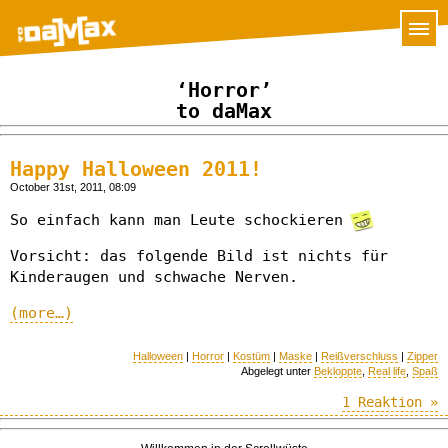
‘Horror’
to daMax
Happy Halloween 2011!
October 31st, 2011, 08:09
So einfach kann man Leute schockieren
Vorsicht: das folgende Bild ist nichts für
Kinderaugen und schwache Nerven.
(more…)
Halloween
|
Horror
|
Kostüm
|
Maske
|
Reißverschluss
|
Zipper
Abgelegt unter
Bekloppte
,
Real life
,
Spaß
1 Reaktion »