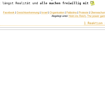
t längst Realität und
alle machen freiwillig mit
Facebook
|
Gesichtserkennung
|
Israel
|
Organisation
|
Palästina
|
Proteste
|
Überwachun
Abgelegt unter
Heim ins Reich
,
The power ga
1 Reaktion 