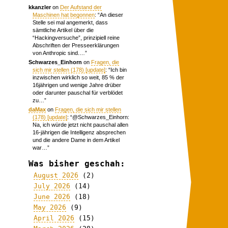
kkanzler
on
Der Aufstand der
Maschinen hat begonnen
: “
An dieser
Stelle sei mal angemerkt, dass
sämtliche Artikel über die
“Hackingversuche”, prinzipiell reine
Abschriften der Presseerklärungen
von Anthropic sind.…
”
Schwarzes_Einhorn
on
Fragen, die
sich mir stellen (178) [update]
: “
Ich bin
inzwischen wirklich so weit, 85 % der
16jährigen und wenige Jahre drüber
oder darunter pauschal für verblödet
zu…
”
daMax
on
Fragen, die sich mir stellen
(178) [update]
: “
@Schwarzes_Einhorn:
Na, ich würde jetzt nicht pauschal allen
16-jährigen die Intelligenz absprechen
und die andere Dame in dem Artikel
war…
”
Was bisher geschah:
August 2026
(2)
July 2026
(14)
June 2026
(18)
May 2026
(9)
April 2026
(15)