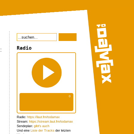
Radio
Radio:
https://laut.fm/todamax
Stream:
https://stream.laut.fm/todamax
Sendeplan:
gibt's auch
Und eine
Liste der Tracks
der letzten