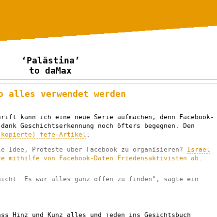
‘Palästina’
to daMax
o alles verwendet werden
hrift kann ich eine neue Serie aufmachen, denn Facebook-
 dank Geschichtserkennung noch öfters begegnen. Den
 kopierte) fefe-Artikel
:
le Idee, Proteste über Facebook zu organisieren?
Israel
ze mithilfe von Facebook-Daten Friedensaktivisten ab
.
nicht. Es war alles ganz offen zu finden", sagte ein
.
ass Hinz und Kunz alles und jeden ins Gesichtsbuch