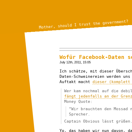
Mother, should I trust the government?
Wofür Facebook-Daten s
July 12th, 2011, 15:05
Ich schätze, mit dieser Übersc
Daten-Schweinereien werden uns
Auftakt macht
dieser (komplett
Wer kam nochmal auf die debi
fängt jedenfalls an der Gren
Money Quote:
"Wir brauchten den Mossad 
Sprecher.
Captain Obvious lässt grüßen
Yo, das haben wir nun davon, d