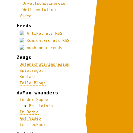
Umweltschweinereien
Weltrevolution
Video
Feeds
Artikel als RSS
Kommentare als RSS
noch mehr Feeds
Zeugs
Datenschutz/Impressum
Spielregeln
Kontakt
Tolle Blogs
daMax woanders
In der Suppe
-->
Bei Loforo
Im Radio
Auf Video
Im Trockner