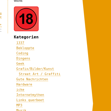
Woche.
g
me
»
Kategorien
1337
Bekloppte
Coding
Dingens
Geek
Grafix/Bilder/Kunst
Street Art / Graffiti
Gute Nachrichten
Hardware
icke
Internetmythen
Links querbeet
MP3
Musik