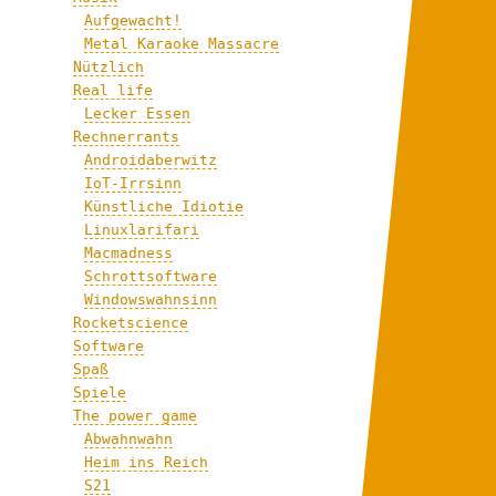
Aufgewacht!
Metal Karaoke Massacre
Nützlich
Real life
Lecker Essen
Rechnerrants
Androidaberwitz
IoT-Irrsinn
Künstliche Idiotie
Linuxlarifari
Macmadness
Schrottsoftware
Windowswahnsinn
Rocketscience
Software
Spaß
Spiele
The power game
Abwahnwahn
Heim ins Reich
S21