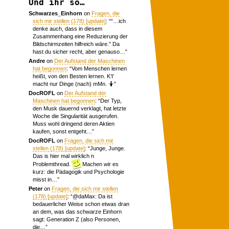
Und ihr so…
Schwarzes_Einhorn
on
Fragen, die
sich mir stellen (178) [update]
: “
“…ich
denke auch, dass in diesem
Zusammenhang eine Reduzierung der
Bildschirmzeiten hilfreich wäre.” Da
hast du sicher recht, aber genauso…
”
Andre
on
Der Aufstand der Maschinen
hat begonnen
: “
Vom Menschen lernen
heißt, von den Besten lernen. K’I’
macht nur Dinge (nach) mMn. 🤷
”
DocROFL
on
Der Aufstand der
Maschinen hat begonnen
: “
Der Typ,
den Musk dauernd verklagt, hat letzte
Woche die Singularität ausgerufen.
Muss wohl dringend deren Aktien
kaufen, sonst entgeht…
”
DocROFL
on
Fragen, die sich mir
stellen (178) [update]
: “
Junge, Junge.
Das is hier mal wirklich n
Problemthread.
Machen wir es
kurz: die Pädagogik und Psychologie
misst in…
”
Peter
on
Fragen, die sich mir stellen
(178) [update]
: “
@daMax: Da ist
bedauerlicher Weise schon etwas dran
an dem, was das schwarze Einhorn
sagt: Generation Z (also Personen,
die…
”