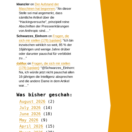
kkanzler
on
Der Aufstand der
Maschinen hat begonnen
: “
An dieser
Stelle sei mal angemerkt, dass
sämtliche Artikel über die
“Hackingversuche”, prinzipiell reine
Abschriften der Presseerklärungen
von Anthropic sind.…
”
Schwarzes_Einhorn
on
Fragen, die
sich mir stellen (178) [update]
: “
Ich bin
inzwischen wirklich so weit, 85 % der
16jährigen und wenige Jahre drüber
oder darunter pauschal für verblödet
zu…
”
daMax
on
Fragen, die sich mir stellen
(178) [update]
: “
@Schwarzes_Einhorn:
Na, ich würde jetzt nicht pauschal allen
16-jährigen die Intelligenz absprechen
und die andere Dame in dem Artikel
war…
”
Was bisher geschah:
August 2026
(2)
July 2026
(14)
June 2026
(18)
May 2026
(9)
April 2026
(15)