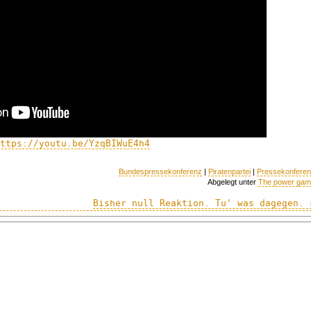
ttps://youtu.be/YzqBIWuE4h4
Bundespressekonferenz
|
Piratenpartei
|
Pressekonfere
Abgelegt unter
The power ga
Bisher null Reaktion. Tu' was dagegen. 