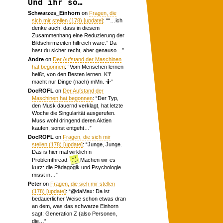
Und ihr so…
Schwarzes_Einhorn
on
Fragen, die
sich mir stellen (178) [update]
: “
“…ich
denke auch, dass in diesem
Zusammenhang eine Reduzierung der
Bildschirmzeiten hilfreich wäre.” Da
hast du sicher recht, aber genauso…
”
Andre
on
Der Aufstand der Maschinen
hat begonnen
: “
Vom Menschen lernen
heißt, von den Besten lernen. K’I’
macht nur Dinge (nach) mMn. 🤷
”
DocROFL
on
Der Aufstand der
Maschinen hat begonnen
: “
Der Typ,
den Musk dauernd verklagt, hat letzte
Woche die Singularität ausgerufen.
Muss wohl dringend deren Aktien
kaufen, sonst entgeht…
”
DocROFL
on
Fragen, die sich mir
stellen (178) [update]
: “
Junge, Junge.
Das is hier mal wirklich n
Problemthread.
Machen wir es
kurz: die Pädagogik und Psychologie
misst in…
”
Peter
on
Fragen, die sich mir stellen
(178) [update]
: “
@daMax: Da ist
bedauerlicher Weise schon etwas dran
an dem, was das schwarze Einhorn
sagt: Generation Z (also Personen,
die…
”