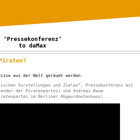
‘Pressekonferenz’
to daMax
Piraten?
disse aus der Welt geräumt werden:
tischen Vorstellungen und Zielen", Pressekonferenz mit
zender der Piratenpartei) und Andreas Baum
iratenpartei im Berliner Abgeordnetenhaus).