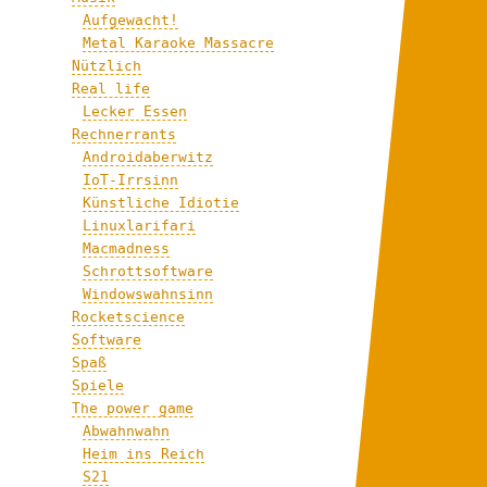
Aufgewacht!
Metal Karaoke Massacre
Nützlich
Real life
Lecker Essen
Rechnerrants
Androidaberwitz
IoT-Irrsinn
Künstliche Idiotie
Linuxlarifari
Macmadness
Schrottsoftware
Windowswahnsinn
Rocketscience
Software
Spaß
Spiele
The power game
Abwahnwahn
Heim ins Reich
S21