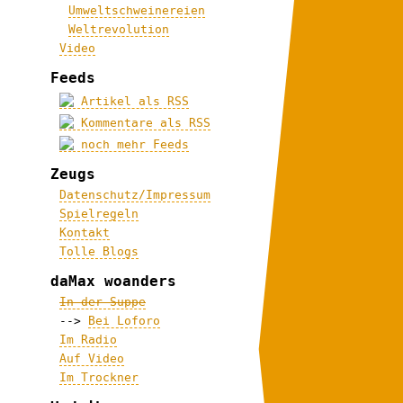
Umweltschweinereien
Weltrevolution
Video
Feeds
Artikel als RSS
Kommentare als RSS
noch mehr Feeds
Zeugs
Datenschutz/Impressum
Spielregeln
Kontakt
Tolle Blogs
daMax woanders
In der Suppe
-->
Bei Loforo
Im Radio
Auf Video
Im Trockner