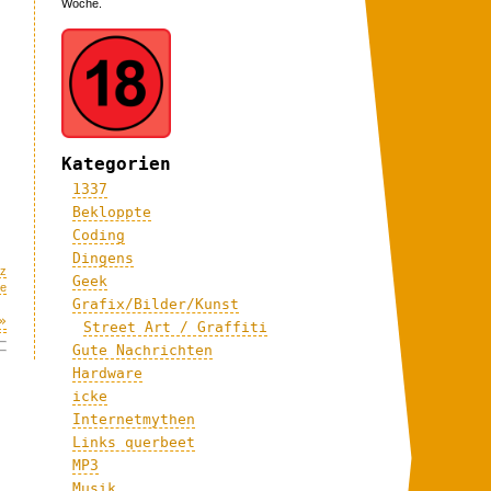
Woche.
Kategorien
1337
Bekloppte
Coding
Dingens
nz
Geek
me
Grafix/Bilder/Kunst
»
Street Art / Graffiti
Gute Nachrichten
Hardware
icke
Internetmythen
Links querbeet
MP3
Musik