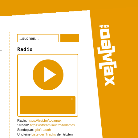
Radio
Radio:
https://laut.fm/todamax
Stream:
https://stream.laut.fm/todamax
Sendeplan:
gibt's auch
Und eine
Liste der Tracks
der letzten