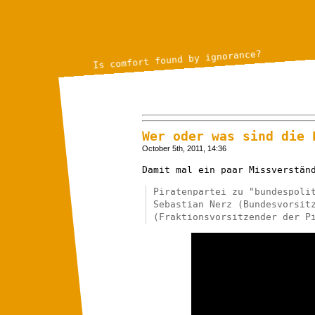
Is comfort found by ignorance?
Wer oder was sind die 
October 5th, 2011, 14:36
Damit mal ein paar Missverstän
Piratenpartei zu "bundespoli
Sebastian Nerz (Bundesvorsit
(Fraktionsvorsitzender der P