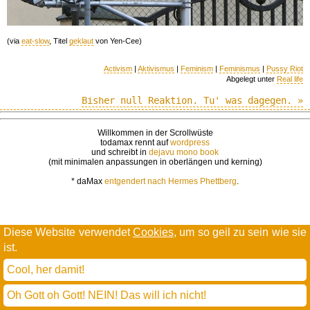
(via
eat-slow
, Titel
geklaut
von Yen-Cee)
Activism
|
Aktivismus
|
Feminism
|
Feminismus
|
Pussy Riot
Abgelegt unter
Real life
Bisher null Reaktion. Tu' was dagegen. »
Willkommen in der Scrollwüste
todamax rennt auf
wordpress
und schreibt in
dejavu mono book
(mit minimalen anpassungen in oberlängen und kerning)
* daMax
entgendert nach Hermes Phettberg
.
Diese Website verwendet
Cookies
, um so geil zu sein wie sie
ist.
Cool, her damit!
Oh Gott oh Gott! NEIN! Das will ich nicht!