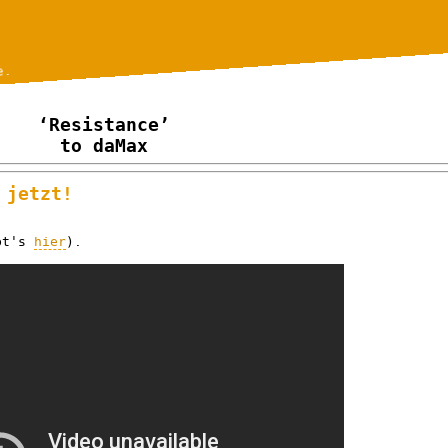
e.
‘Resistance’
to daMax
 jetzt!
ibt's
hier
).