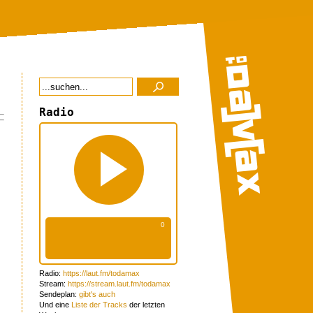
Radio
Radio:
https://laut.fm/todamax
Stream:
https://stream.laut.fm/todamax
Sendeplan:
gibt's auch
Und eine
Liste der Tracks
der letzten