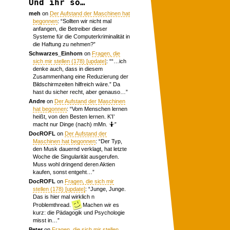
Und ihr so…
meh
on
Der Aufstand der Maschinen hat
begonnen
: “
Sollten wir nicht mal
anfangen, die Betreiber dieser
Systeme für die Computerkriminalität in
die Haftung zu nehmen?
”
Schwarzes_Einhorn
on
Fragen, die
sich mir stellen (178) [update]
: “
“…ich
denke auch, dass in diesem
Zusammenhang eine Reduzierung der
Bildschirmzeiten hilfreich wäre.” Da
hast du sicher recht, aber genauso…
”
Andre
on
Der Aufstand der Maschinen
hat begonnen
: “
Vom Menschen lernen
heißt, von den Besten lernen. K’I’
macht nur Dinge (nach) mMn. 🤷
”
DocROFL
on
Der Aufstand der
Maschinen hat begonnen
: “
Der Typ,
den Musk dauernd verklagt, hat letzte
Woche die Singularität ausgerufen.
Muss wohl dringend deren Aktien
kaufen, sonst entgeht…
”
DocROFL
on
Fragen, die sich mir
stellen (178) [update]
: “
Junge, Junge.
Das is hier mal wirklich n
Problemthread.
Machen wir es
kurz: die Pädagogik und Psychologie
misst in…
”
Peter
on
Fragen, die sich mir stellen