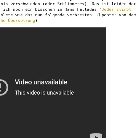
gnis verschwinden (oder Schlimmeres). Das ist leider der
e ich noch ein bisschen in Hans Falladas "
Jeder stirbt
phlete wie das nun folgende verbreiten. (Update: von dem
che Übersetzung
)