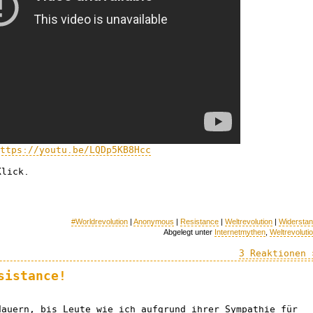
ttps://youtu.be/LQDp5KB8Hcc
Klick.
#Worldrevolution
|
Anonymous
|
Resistance
|
Weltrevolution
|
Widersta
Abgelegt unter
Internetmythen
,
Weltrevoluti
3 Reaktionen 
sistance!
dauern, bis Leute wie ich aufgrund ihrer Sympathie für