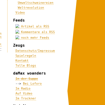
Umweltschweinereien
Weltrevolution
Video
Feeds
Artikel als RSS
Kommentare als RSS
on
on
noch mehr Feeds
»
Zeugs
Datenschutz/Impressum
Spielregeln
Kontakt
Tolle Blogs
daMax woanders
In der Suppe
-->
Bei Loforo
Im Radio
Auf Video
Im Trockner