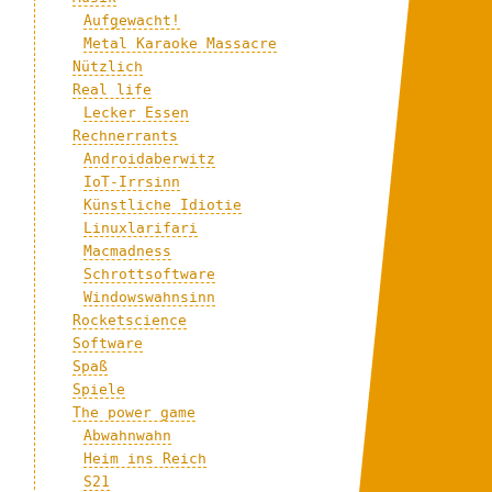
Aufgewacht!
Metal Karaoke Massacre
Nützlich
Real life
Lecker Essen
Rechnerrants
Androidaberwitz
IoT-Irrsinn
Künstliche Idiotie
Linuxlarifari
Macmadness
Schrottsoftware
Windowswahnsinn
Rocketscience
Software
Spaß
Spiele
The power game
Abwahnwahn
Heim ins Reich
S21