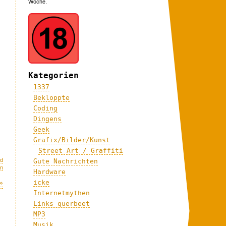
Woche.
Kategorien
1337
Bekloppte
Coding
Dingens
Geek
Grafix/Bilder/Kunst
Street Art / Graffiti
nd
Gute Nachrichten
on
Hardware
icke
»
Internetmythen
Links querbeet
MP3
Musik