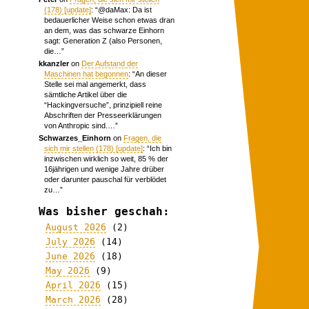
(178) [update]
: “
@daMax: Da ist
bedauerlicher Weise schon etwas dran
an dem, was das schwarze Einhorn
sagt: Generation Z (also Personen,
die…
”
kkanzler
on
Der Aufstand der
Maschinen hat begonnen
: “
An dieser
Stelle sei mal angemerkt, dass
sämtliche Artikel über die
“Hackingversuche”, prinzipiell reine
Abschriften der Presseerklärungen
von Anthropic sind.…
”
Schwarzes_Einhorn
on
Fragen, die
sich mir stellen (178) [update]
: “
Ich bin
inzwischen wirklich so weit, 85 % der
16jährigen und wenige Jahre drüber
oder darunter pauschal für verblödet
zu…
”
Was bisher geschah:
August 2026
(2)
July 2026
(14)
June 2026
(18)
May 2026
(9)
April 2026
(15)
March 2026
(28)