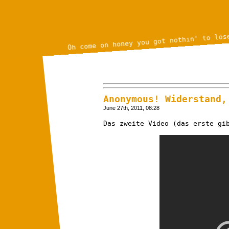
Oh come on honey you got nothin' to los
Anonymous! Widerstand,
June 27th, 2011, 08:28
Das zweite Video (das erste g