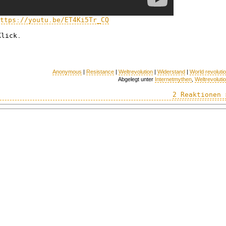
ttps://youtu.be/ET4Ki5Tr_CQ
Klick.
Anonymous
|
Resistance
|
Weltrevolution
|
Widerstand
|
World revoluti
Abgelegt unter
Internetmythen
,
Weltrevoluti
2 Reaktionen 