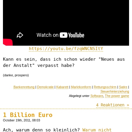
https://youtu.be/fzqWNCNSItY
Kann es sein, dass ich schon wieder "Neues aus
der Anstalt" verpasst habe?
(danke, prospero)
Bankenrettung
|
Demokratie
|
Kabarett
|
Marktkonform
|
Rettungsschirm
|
Satire
|
Steuerhinterziehung
Abgelegt unter
Software
,
The power game
4 Reaktionen »
1 Billion Euro
October 19th, 2011, 08:03
Ach, warum denn so kleinlich?
Warum nicht