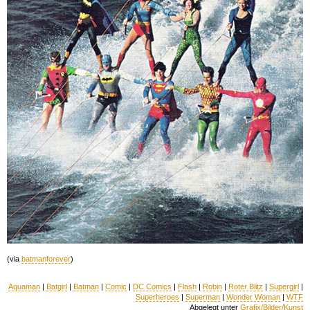
(via
batmanforever
)
Aquaman
|
Batgirl
|
Batman
|
Comic
|
DC Comics
|
Flash
|
Robin
|
Roter Blitz
|
Supergirl
|
Superheroes
|
Superman
|
Wonder Woman
|
WTF
Abgelegt unter
Grafix/Bilder/Kunst