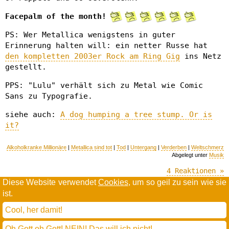
Facepalm of the month!
PS: Wer Metallica wenigstens in guter
Erinnerung halten will: ein netter Russe hat
den kompletten 2003er Rock am Ring Gig
ins Netz
gestellt.
PPS: "Lulu" verhält sich zu Metal wie Comic
Sans zu Typografie.
siehe auch:
A dog humping a tree stump. Or is
it?
Alkoholkranke Millionäre
|
Metallica sind tot
|
Tod
|
Untergang
|
Verderben
|
Weltschmerz
Abgelegt unter
Musik
4 Reaktionen »
Diese Website verwendet
Cookies
, um so geil zu sein wie sie
ist.
Willkommen in der Scrollwüste
todamax rennt auf
wordpress
Cool, her damit!
und schreibt in
dejavu mono book
(mit minimalen anpassungen in oberlängen und kerning)
Oh Gott oh Gott! NEIN! Das will ich nicht!