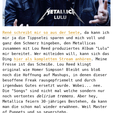
René schreibt mir so aus der Seele
, da kann ich
mir ja die Tippselei sparen und mich voll und
ganz dem Schmerz hingeben, den Metallicas
zusammen mit Lou Reed produziertes Album "Lulu"
mir bereitet. Wer mitleiden will, kann sich das
Ding
hier als kompletten Stream anhören
. Meine
Fresse ist das Scheiße. Lou Reed klingt
original wie Homer Simpson! Bleibt uns bloß
noch die Hoffnung auf Mashups, in denen dieser
besoffene Freak rausgepfriemelt und durch
irgendwas Gutes ersetzt wurde. Wobei... nee.
Die "Songs" sind nicht mal welche sondern nur
noch vertontes
delirium tremens
. Aber hey,
Metallica feiern 30-jähriges Bestehen, da kann
man die schon mal wieder erwähnen. Weil Master
of Puppets und so severstehn.