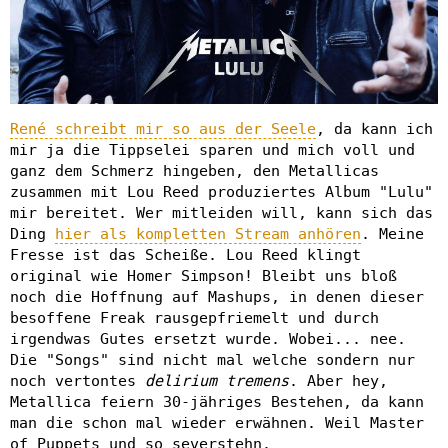
René schreibt mir so aus der Seele
, da kann ich
mir ja die Tippselei sparen und mich voll und
ganz dem Schmerz hingeben, den Metallicas
zusammen mit Lou Reed produziertes Album "Lulu"
mir bereitet. Wer mitleiden will, kann sich das
Ding
hier als kompletten Stream anhören
. Meine
Fresse ist das Scheiße. Lou Reed klingt
original wie Homer Simpson! Bleibt uns bloß
noch die Hoffnung auf Mashups, in denen dieser
besoffene Freak rausgepfriemelt und durch
irgendwas Gutes ersetzt wurde. Wobei... nee.
Die "Songs" sind nicht mal welche sondern nur
noch vertontes
delirium tremens
. Aber hey,
Metallica feiern 30-jähriges Bestehen, da kann
man die schon mal wieder erwähnen. Weil Master
of Puppets und so severstehn.