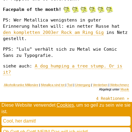
Facepalm of the month!
PS: Wer Metallica wenigstens in guter
Erinnerung halten will: ein netter Russe hat
den kompletten 2003er Rock am Ring Gig
ins Netz
gestellt.
PPS: "Lulu" verhält sich zu Metal wie Comic
Sans zu Typografie.
siehe auch:
A dog humping a tree stump. Or is
it?
Alkoholkranke Millionäre
|
Metallica sind tot
|
Tod
|
Untergang
|
Verderben
|
Weltschmerz
Abgelegt unter
Musik
4 Reaktionen »
Diese Website verwendet
Cookies
, um so geil zu sein wie sie
ist.
Willkommen in der Scrollwüste
todamax rennt auf
wordpress
Cool, her damit!
und schreibt in
dejavu mono book
(mit minimalen anpassungen in oberlängen und kerning)
Oh Gott oh Gott! NEIN! Das will ich nicht!