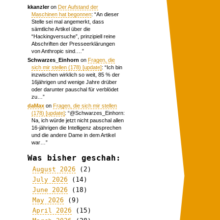
kkanzler
on
Der Aufstand der
Maschinen hat begonnen
: “
An dieser
Stelle sei mal angemerkt, dass
sämtliche Artikel über die
“Hackingversuche”, prinzipiell reine
Abschriften der Presseerklärungen
von Anthropic sind.…
”
Schwarzes_Einhorn
on
Fragen, die
sich mir stellen (178) [update]
: “
Ich bin
inzwischen wirklich so weit, 85 % der
16jährigen und wenige Jahre drüber
oder darunter pauschal für verblödet
zu…
”
daMax
on
Fragen, die sich mir stellen
(178) [update]
: “
@Schwarzes_Einhorn:
Na, ich würde jetzt nicht pauschal allen
16-jährigen die Intelligenz absprechen
und die andere Dame in dem Artikel
war…
”
Was bisher geschah:
August 2026
(2)
July 2026
(14)
June 2026
(18)
May 2026
(9)
April 2026
(15)