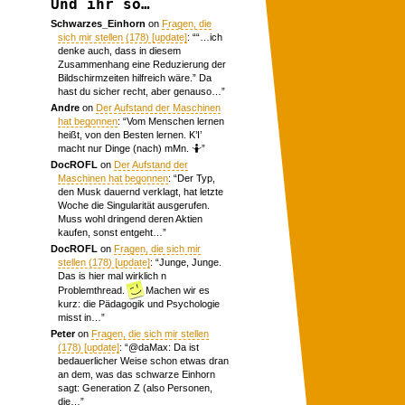
Und ihr so…
Schwarzes_Einhorn
on
Fragen, die
sich mir stellen (178) [update]
: “
“…ich
denke auch, dass in diesem
Zusammenhang eine Reduzierung der
Bildschirmzeiten hilfreich wäre.” Da
hast du sicher recht, aber genauso…
”
Andre
on
Der Aufstand der Maschinen
hat begonnen
: “
Vom Menschen lernen
heißt, von den Besten lernen. K’I’
macht nur Dinge (nach) mMn. 🤷
”
DocROFL
on
Der Aufstand der
Maschinen hat begonnen
: “
Der Typ,
den Musk dauernd verklagt, hat letzte
Woche die Singularität ausgerufen.
Muss wohl dringend deren Aktien
kaufen, sonst entgeht…
”
DocROFL
on
Fragen, die sich mir
stellen (178) [update]
: “
Junge, Junge.
Das is hier mal wirklich n
Problemthread.
Machen wir es
kurz: die Pädagogik und Psychologie
misst in…
”
Peter
on
Fragen, die sich mir stellen
(178) [update]
: “
@daMax: Da ist
bedauerlicher Weise schon etwas dran
an dem, was das schwarze Einhorn
sagt: Generation Z (also Personen,
die…
”