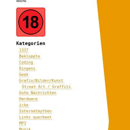
Woche.
Kategorien
1337
Bekloppte
Coding
Dingens
Geek
Grafix/Bilder/Kunst
Street Art / Graffiti
Gute Nachrichten
Hardware
icke
Internetmythen
Links querbeet
MP3
Musik