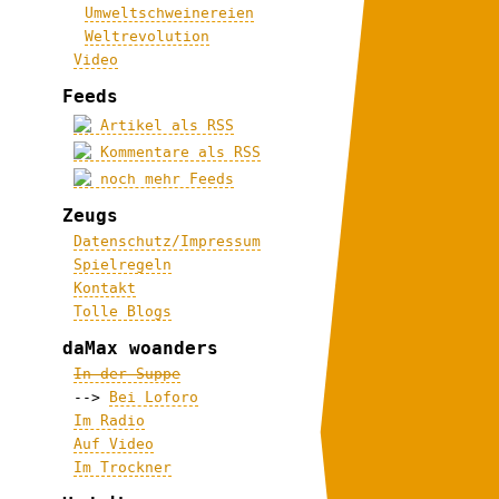
Umweltschweinereien
Weltrevolution
Video
Feeds
Artikel als RSS
Kommentare als RSS
noch mehr Feeds
Zeugs
Datenschutz/Impressum
Spielregeln
Kontakt
Tolle Blogs
daMax woanders
In der Suppe
-->
Bei Loforo
Im Radio
Auf Video
Im Trockner