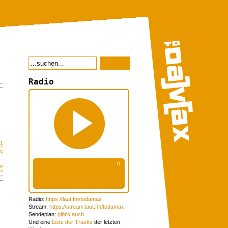
Radio
11
me
»
Radio:
https://laut.fm/todamax
Stream:
https://stream.laut.fm/todamax
Sendeplan:
gibt's auch
Und eine
Liste der Tracks
der letzten