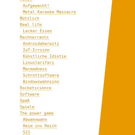
Aufgewacht!
Metal Karaoke Massacre
Nützlich
Real life
Lecker Essen
Rechnerrants
Androidaberwitz
IoT-Irrsinn
Künstliche Idiotie
Linuxlarifari
Macmadness
Schrottsoftware
Windowswahnsinn
Rocketscience
Software
Spaß
Spiele
The power game
Abwahnwahn
Heim ins Reich
S21