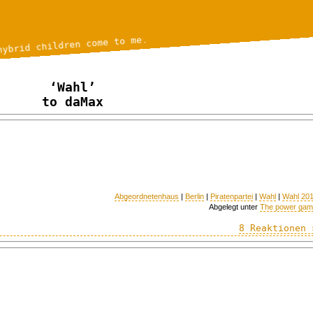
hybrid children come to me.
‘Wahl’
to daMax
Abgeordnetenhaus
|
Berlin
|
Piratenpartei
|
Wahl
|
Wahl 20
Abgelegt unter
The power ga
8 Reaktionen 