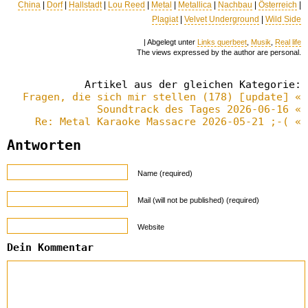
China
|
Dorf
|
Hallstadt
|
Lou Reed
|
Metal
|
Metallica
|
Nachbau
|
Österreich
|
Plagiat
|
Velvet Underground
|
Wild Side
| Abgelegt unter
Links querbeet
,
Musik
,
Real life
The views expressed by the author are personal.
Artikel aus der gleichen Kategorie:
Fragen, die sich mir stellen (178) [update] «
Soundtrack des Tages 2026-06-16 «
Re: Metal Karaoke Massacre 2026-05-21 ;-( «
Antworten
Name (required)
Mail (will not be published) (required)
Website
Dein Kommentar