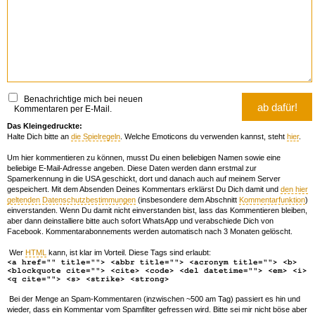
Benachrichtige mich bei neuen
Kommentaren per E-Mail.
Das Kleingedruckte:
Halte Dich bitte an
die Spielregeln
. Welche Emoticons du verwenden kannst, steht
hier
.
Um hier kommentieren zu können, musst Du einen beliebigen Namen sowie eine
beliebige E-Mail-Adresse angeben. Diese Daten werden dann erstmal zur
Spamerkennung in die USA geschickt, dort und danach auch auf meinem Server
gespeichert. Mit dem Absenden Deines Kommentars erklärst Du Dich damit und
den hier
geltenden Datenschutzbestimmungen
(insbesondere dem Abschnitt
Kommentarfunktion
)
einverstanden. Wenn Du damit nicht einverstanden bist, lass das Kommentieren bleiben,
aber dann deinstalliere bitte auch sofort WhatsApp und verabschiede Dich von
Facebook. Kommentarabonnements werden automatisch nach 3 Monaten gelöscht.
Wer
HTML
kann, ist klar im Vorteil. Diese Tags sind erlaubt:
<a href="" title=""> <abbr title=""> <acronym title=""> <b>
<blockquote cite=""> <cite> <code> <del datetime=""> <em> <i>
<q cite=""> <s> <strike> <strong>
Bei der Menge an Spam-Kommentaren (inzwischen ~500 am Tag) passiert es hin und
wieder, dass ein Kommentar vom Spamfilter gefressen wird. Bitte sei mir nicht böse aber