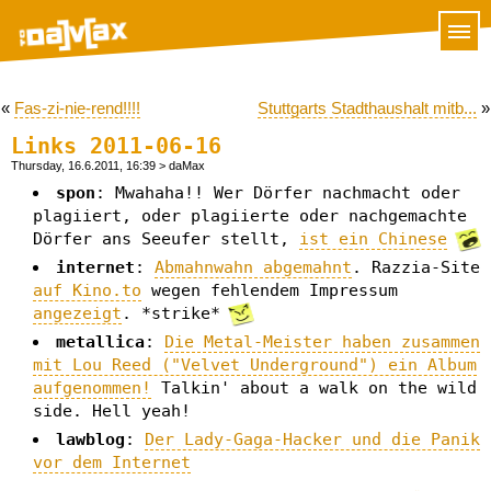
«
Fas-zi-nie-rend!!!!
Stuttgarts Stadthaushalt mitb...
»
Links 2011-06-16
Thursday, 16.6.2011, 16:39
> daMax
spon
: Mwahaha!! Wer Dörfer nachmacht oder
plagiiert, oder plagiierte oder nachgemachte
Dörfer ans Seeufer stellt,
ist ein Chinese
internet
:
Abmahnwahn abgemahnt
. Razzia-Site
auf Kino.to
wegen fehlendem Impressum
angezeigt
. *strike*
metallica
:
Die Metal-Meister haben zusammen
mit Lou Reed ("Velvet Underground") ein Album
aufgenommen!
Talkin' about a walk on the wild
side. Hell yeah!
lawblog
:
Der Lady-Gaga-Hacker und die Panik
vor dem Internet