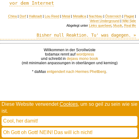
vor dem Internet
China
|
Dorf
|
Hallstadt
|
Lou Reed
|
Metal
|
Metallica
|
Nachbau
|
Österreich
|
Plagiat
|
Velvet Underground
|
Wild Side
Abgelegt unter
Links querbeet
,
Musik
,
Real life
Bisher null Reaktion. Tu' was dagegen. »
Willkommen in der Scrollwüste
todamax rennt auf
wordpress
und schreibt in
dejavu mono book
(mit minimalen anpassungen in oberlängen und kerning)
* daMax
entgendert nach Hermes Phettberg
.
Diese Website verwendet
Cookies
, um so geil zu sein wie sie
ist.
Cool, her damit!
Oh Gott oh Gott! NEIN! Das will ich nicht!