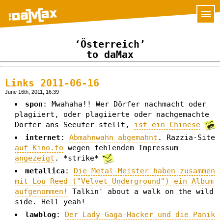
‘Österreich’
to daMax
Links 2011-06-16
June 16th, 2011, 16:39
spon
: Mwahaha!! Wer Dörfer nachmacht oder
plagiiert, oder plagiierte oder nachgemachte
Dörfer ans Seeufer stellt,
ist ein Chinese
internet
:
Abmahnwahn abgemahnt
. Razzia-Site
auf Kino.to
wegen fehlendem Impressum
angezeigt
. *strike*
metallica
:
Die Metal-Meister haben zusammen
mit Lou Reed ("Velvet Underground") ein Album
aufgenommen!
Talkin' about a walk on the wild
side. Hell yeah!
lawblog
:
Der Lady-Gaga-Hacker und die Panik