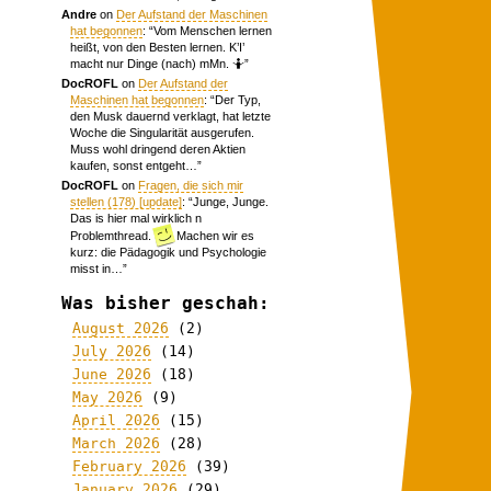
Andre
on
Der Aufstand der Maschinen
hat begonnen
: “
Vom Menschen lernen
heißt, von den Besten lernen. K’I’
macht nur Dinge (nach) mMn. 🤷
”
DocROFL
on
Der Aufstand der
Maschinen hat begonnen
: “
Der Typ,
den Musk dauernd verklagt, hat letzte
Woche die Singularität ausgerufen.
Muss wohl dringend deren Aktien
kaufen, sonst entgeht…
”
DocROFL
on
Fragen, die sich mir
stellen (178) [update]
: “
Junge, Junge.
Das is hier mal wirklich n
Problemthread.
Machen wir es
kurz: die Pädagogik und Psychologie
misst in…
”
Was bisher geschah:
August 2026
(2)
July 2026
(14)
June 2026
(18)
May 2026
(9)
April 2026
(15)
March 2026
(28)
February 2026
(39)
January 2026
(29)