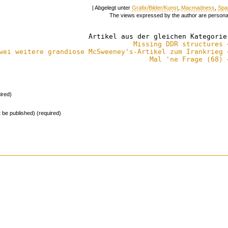
| Abgelegt unter
Grafix/Bilder/Kunst
,
Macmadness
,
Spa
The views expressed by the author are persona
Artikel aus der gleichen Kategorie
Missing DDR structures 
wei weitere grandiose McSweeney's-Artikel zum Irankrieg 
Mal 'ne Frage (68) 
ired)
ot be published) (required)