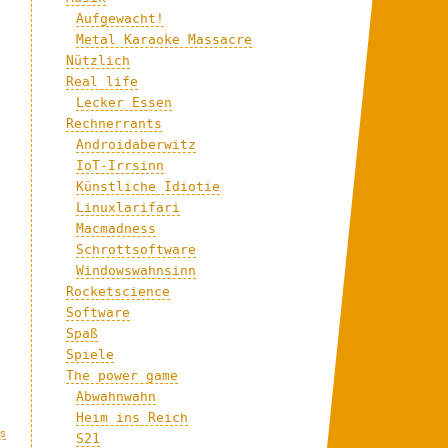
Aufgewacht!
Metal Karaoke Massacre
Nützlich
Real life
Lecker Essen
Rechnerrants
Androidaberwitz
IoT-Irrsinn
Künstliche Idiotie
Linuxlarifari
Macmadness
Schrottsoftware
Windowswahnsinn
Rocketscience
Software
Spaß
Spiele
The power game
Abwahnwahn
Heim ins Reich
bs
S21