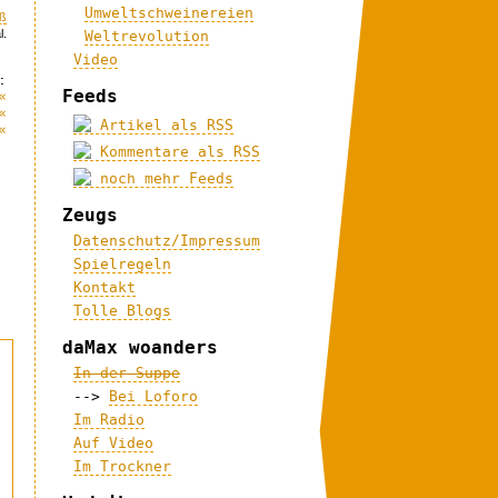
Umweltschweinereien
ß
l.
Weltrevolution
Video
:
Feeds
«
«
Artikel als RSS
«
Kommentare als RSS
noch mehr Feeds
Zeugs
Datenschutz/Impressum
Spielregeln
Kontakt
Tolle Blogs
daMax woanders
In der Suppe
-->
Bei Loforo
Im Radio
Auf Video
Im Trockner