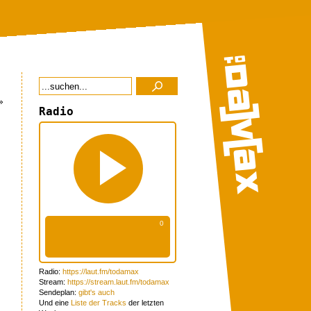
»
Radio
Radio:
https://laut.fm/todamax
Stream:
https://stream.laut.fm/todamax
Sendeplan:
gibt's auch
Und eine
Liste der Tracks
der letzten