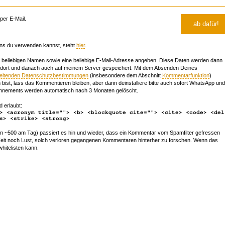
er E-Mail.
ns du verwenden kannst, steht
hier
.
beliebigen Namen sowie eine beliebige E-Mail-Adresse angeben. Diese Daten werden dann
 dort und danach auch auf meinem Server gespeichert. Mit dem Absenden Deines
geltenden Datenschutzbestimmungen
(insbesondere dem Abschnitt
Kommentarfunktion
)
bist, lass das Kommentieren bleiben, aber dann deinstalliere bitte auch sofort WhatsApp und
nements werden automatisch nach 3 Monaten gelöscht.
d erlaubt:
> <acronym title=""> <b> <blockquote cite=""> <cite> <code> <del
s> <strike> <strong>
~500 am Tag) passiert es hin und wieder, dass ein Kommentar vom Spamfilter gefressen
r Zeit noch Lust, solch verloren gegangenen Kommentaren hinterher zu forschen. Wenn das
whitelisten kann.