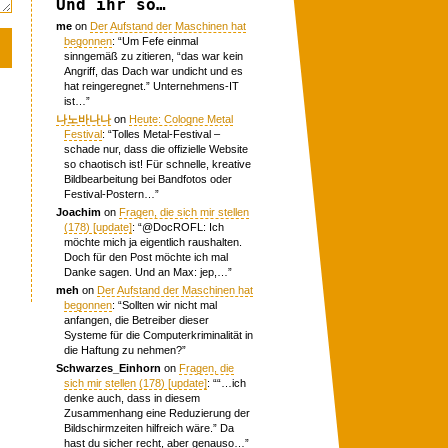
Und ihr so…
me
on
Der Aufstand der Maschinen hat
begonnen
: “
Um Fefe einmal
sinngemäß zu zitieren, “das war kein
Angriff, das Dach war undicht und es
hat reingeregnet.” Unternehmens-IT
ist…
”
나노바나나
on
Heute: Cologne Metal
Festival
: “
Tolles Metal-Festival –
schade nur, dass die offizielle Website
so chaotisch ist! Für schnelle, kreative
Bildbearbeitung bei Bandfotos oder
Festival-Postern…
”
Joachim
on
Fragen, die sich mir stellen
(178) [update]
: “
@DocROFL: Ich
möchte mich ja eigentlich raushalten.
Doch für den Post möchte ich mal
Danke sagen. Und an Max: jep,…
”
meh
on
Der Aufstand der Maschinen hat
begonnen
: “
Sollten wir nicht mal
anfangen, die Betreiber dieser
Systeme für die Computerkriminalität in
die Haftung zu nehmen?
”
Schwarzes_Einhorn
on
Fragen, die
sich mir stellen (178) [update]
: “
“…ich
denke auch, dass in diesem
Zusammenhang eine Reduzierung der
Bildschirmzeiten hilfreich wäre.” Da
hast du sicher recht, aber genauso…
”