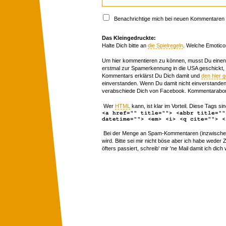
Benachrichtige mich bei neuen Kommentaren p
Das Kleingedruckte:
Halte Dich bitte an
die Spielregeln
. Welche Emotico
Um hier kommentieren zu können, musst Du einen 
erstmal zur Spamerkennung in die USA geschickt,
Kommentars erklärst Du Dich damit und
den hier 
einverstanden. Wenn Du damit nicht einverstanden 
verabschiede Dich von Facebook. Kommentarabon
Wer
HTML
kann, ist klar im Vorteil. Diese Tags sin
<a href="" title=""> <abbr title=""
datetime=""> <em> <i> <q cite=""> <
Bei der Menge an Spam-Kommentaren (inzwischen 
wird. Bitte sei mir nicht böse aber ich habe wede
öfters passiert, schreib' mir 'ne Mail damit ich dich 