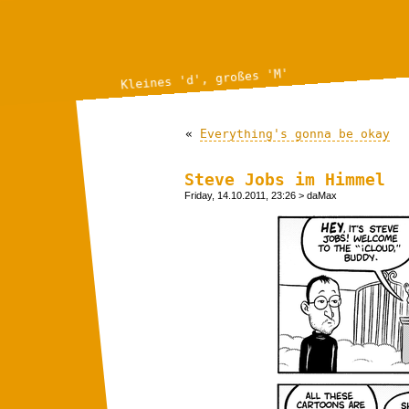
Kleines 'd', großes 'M'
«
Everything's gonna be okay
Steve Jobs im Himmel
Friday, 14.10.2011, 23:26
> daMax