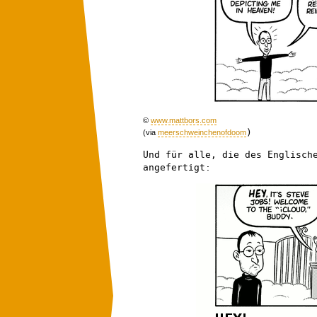
©
www.mattbors.com
)
(via
meerschweinchenofdoom
Und für alle, die des Englisch
angefertigt: