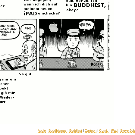
Apple
|
Buddhismus
|
Buddhist
|
Cartoon
|
Comic
|
iPad
|
Steve Jo