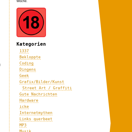
Woche.
Kategorien
1337
Bekloppte
Coding
g
Dingens
Geek
Grafix/Bilder/Kunst
Street Art / Graffiti
Gute Nachrichten
Hardware
icke
Internetmythen
Links querbeet
MP3
Musik