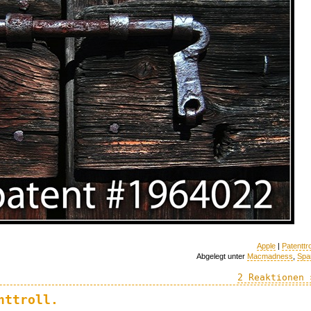
Apple
|
Patenttro
Abgelegt unter
Macmadness
,
Spa
2 Reaktionen 
nttroll.