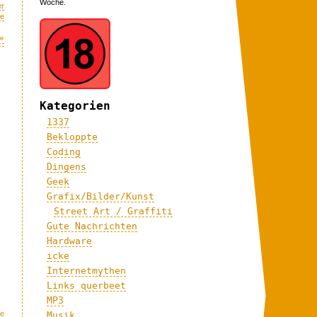
Woche.
er
me
»
Kategorien
1337
Bekloppte
Coding
Dingens
Geek
Grafix/Bilder/Kunst
Street Art / Graffiti
Gute Nachrichten
Hardware
icke
Internetmythen
Links querbeet
MP3
le
Musik