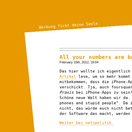
Werbung fickt deine Seele.
All your numbers are b
February 15th, 2012, 19:04
Das hier wollte ich eigentlich
Artikel
lese, um so mehr kommt 
mitbekommen, dass die iPhone-A
verschickt. Tja, auch foursqua
Praxis
bei iPhone-Apps zu sei
Schöne neue Welt haben wir da.
phones and stupid people". Da 
nicht, das würde euch nicht be
der Software das macht, werden
Weiter bei netzpolitik.