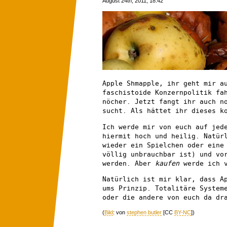
August 24th, 2011, 18:42
Apple Shmapple, ihr geht mir a
faschistoide Konzernpolitik fa
nöcher. Jetzt fangt ihr auch 
sucht. Als hättet ihr dieses k
Ich werde mir von euch auf jed
hiermit hoch und heilig. Natür
wieder ein Spielchen oder eine
völlig unbrauchbar ist) und vo
werden. Aber
kaufen
werde ich v
Natürlich ist mir klar, dass A
ums Prinzip. Totalitäre System
oder die andere von euch da dr
(
Bild
: von
stephen butler
[CC
BY-NC
])