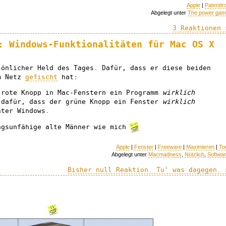
Apple
|
Patenttro
Abgelegt unter
The power ga
3 Reaktionen 
: Windows-Funktionalitäten für Mac OS X
önlicher Held des Tages. Dafür, dass er diese beiden
em Netz
gefischt
hat:
rote Knopp in Mac-Fenstern ein Programm
wirklich
dafür, dass der grüne Knopp ein Fenster
wirklich
nter Windows.
ngsunfähige alte Männer wie mich
Apple
|
Fenster
|
Freeware
|
Maximieren
|
To
Abgelegt unter
Macmadness
,
Nützlich
,
Softwa
Bisher null Reaktion. Tu' was dagegen. 