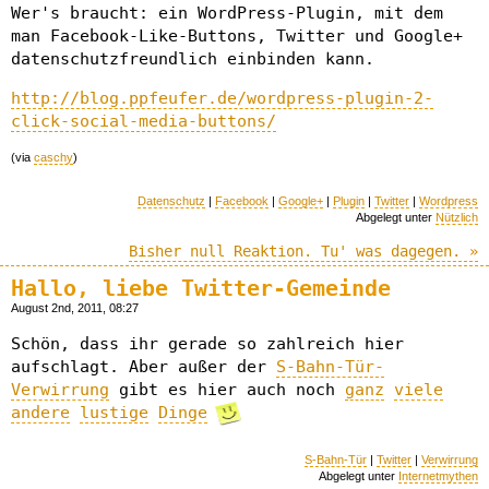
Wer's braucht: ein WordPress-Plugin, mit dem
man Facebook-Like-Buttons, Twitter und Google+
datenschutzfreundlich einbinden kann.
http://blog.ppfeufer.de/wordpress-plugin-2-
click-social-media-buttons/
(via
caschy
)
Datenschutz
|
Facebook
|
Google+
|
Plugin
|
Twitter
|
Wordpress
Abgelegt unter
Nützlich
Bisher null Reaktion. Tu' was dagegen. »
Hallo, liebe Twitter-Gemeinde
August 2nd, 2011, 08:27
Schön, dass ihr gerade so zahlreich hier
aufschlagt. Aber außer der
S-Bahn-Tür-
Verwirrung
gibt es hier auch noch
ganz
viele
andere
lustige
Dinge
S-Bahn-Tür
|
Twitter
|
Verwirrung
Abgelegt unter
Internetmythen