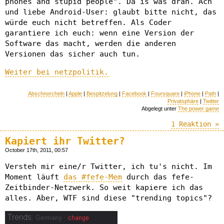
phones and stupid people". Da is was dran. Ach
und liebe Android-User: glaubt bitte nicht, das
würde euch nicht betreffen. Als Coder
garantiere ich euch: wenn eine Version der
Software das macht, werden die anderen
Versionen das sicher auch tun.
Weiter bei netzpolitik.
Abschnorcheln
|
Apple
|
Bespitzelung
|
Facebook
|
Foursquare
|
iPhone
|
Path
|
Privatsphäre
|
Twitter
Abgelegt unter
The power game
1 Reaktion »
Kapiert ihr Twitter?
October 17th, 2011, 00:57
Versteh mir eine/r Twitter, ich tu's nicht. Im
Moment läuft
das #fefe-Mem
durch das fefe-
Zeitbinder-Netzwerk. So weit kapiere ich das
alles. Aber, WTF sind diese "trending topics"?