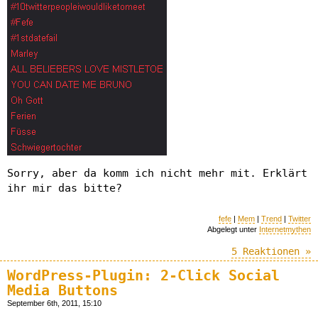
Sorry, aber da komm ich nicht mehr mit. Erklärt
ihr mir das bitte?
fefe
|
Mem
|
Trend
|
Twitter
Abgelegt unter
Internetmythen
5 Reaktionen »
WordPress-Plugin: 2-Click Social
Media Buttons
September 6th, 2011, 15:10