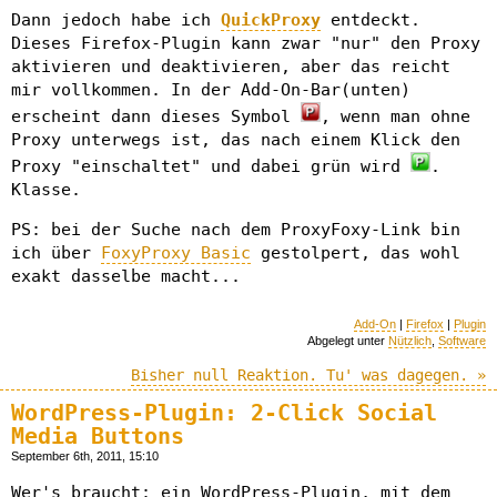
Dann jedoch habe ich
QuickProxy
entdeckt.
Dieses Firefox-Plugin kann zwar "nur" den Proxy
aktivieren und deaktivieren, aber das reicht
mir vollkommen. In der Add-On-Bar(unten)
erscheint dann dieses Symbol
, wenn man ohne
Proxy unterwegs ist, das nach einem Klick den
Proxy "einschaltet" und dabei grün wird
.
Klasse.
PS: bei der Suche nach dem ProxyFoxy-Link bin
ich über
FoxyProxy Basic
gestolpert, das wohl
exakt dasselbe macht...
Add-On
|
Firefox
|
Plugin
Abgelegt unter
Nützlich
,
Software
Bisher null Reaktion. Tu' was dagegen. »
WordPress-Plugin: 2-Click Social
Media Buttons
September 6th, 2011, 15:10
Wer's braucht: ein WordPress-Plugin, mit dem