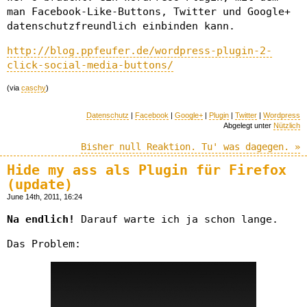
man Facebook-Like-Buttons, Twitter und Google+
datenschutzfreundlich einbinden kann.
http://blog.ppfeufer.de/wordpress-plugin-2-
click-social-media-buttons/
(via
caschy
)
Datenschutz
|
Facebook
|
Google+
|
Plugin
|
Twitter
|
Wordpress
Abgelegt unter
Nützlich
Bisher null Reaktion. Tu' was dagegen. »
Hide my ass als Plugin für Firefox
(update)
June 14th, 2011, 16:24
Na endlich!
Darauf warte ich ja schon lange.
Das Problem: