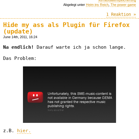
Abgelegt unter
Heim ins Reich
,
The power game
1 Reaktion »
Hide my ass als Plugin für Firefox
(update)
June 14th, 2011, 16:24
Na endlich!
Darauf warte ich ja schon lange.
Das Problem:
z.B.
hier.