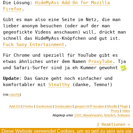
Die Lösung:
HideMyAss Add-On for Mozilla
Firefox
.
Gibt es man also eine Seite im Netz, die man
lieber anonym besuchen (oder auf der man
gegeofickte Videos anschauen) will, drückt man
schnell das HideMyAss-Knöpfchen und gut ist.
Fuck Sony Entertainment
.
Für Chrome und speziell für YouTube gibt es
etwas ähnliches unter dem Namen
ProxyTube
. Tja
und Safari-Surfer sind ja eh Kummer gewohnt
Update
: Das Ganze geht noch einfacher und
komfortabler mit
Stealthy
(danke, Temno!)
(via
caschy
)
Add-On
|
Firefox
|
Geofucked
|
Geolocation
|
gesperrt
|
IP-location
|
Mozilla
|
Plugin
|
Proxy
|
Video
Abgelegt unter
1337
,
Abwahnwahn
,
Nützlich
,
Software
2 Reaktionen »
Diese Website verwendet
Cookies
, um so geil zu sein wie sie