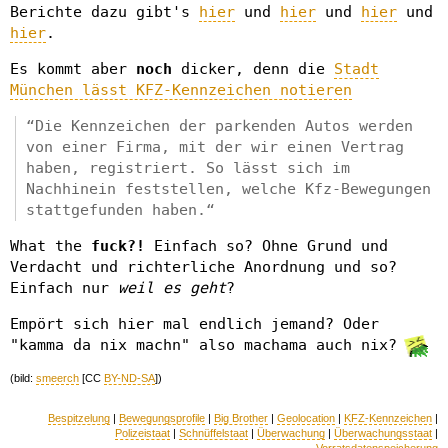
Berichte dazu gibt's
hier
und
hier
und
hier
und
hier
.
Es kommt aber
noch
dicker, denn die
Stadt
München lässt KFZ-Kennzeichen notieren
“Die Kennzeichen der parkenden Autos werden
von einer Firma, mit der wir einen Vertrag
haben, registriert. So lässt sich im
Nachhinein feststellen, welche Kfz-Bewegungen
stattgefunden haben.“
What the
fuck?!
Einfach so? Ohne Grund und
Verdacht und richterliche Anordnung und so?
Einfach nur
weil es geht
?
Empört sich hier mal endlich jemand? Oder
"kamma da nix machn" also machama auch nix?
(bild:
smeerch
[CC
BY-ND-SA
])
Bespitzelung
|
Bewegungsprofile
|
Big Brother
|
Geolocation
|
KFZ-Kennzeichen
|
Polizeistaat
|
Schnüffelstaat
|
Überwachung
|
Überwachungsstaat
|
Vorratsdatenspeicherung