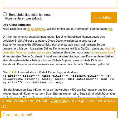
Benachrichtige mich bei neuen
Kommentaren per E-Mail.
Das Kleingedruckte:
Halte Dich bitte an
die Spielregeln
. Welche Emoticons du verwenden kannst, steht
hier
.
Um hier kommentieren zu können, musst Du einen beliebigen Namen sowie eine
beliebige E-Mail-Adresse angeben. Diese Daten werden dann erstmal zur
Spamerkennung in die USA geschickt, dort und danach auch auf meinem Server
gespeichert. Mit dem Absenden Deines Kommentars erklärst Du Dich damit und
den hier
geltenden Datenschutzbestimmungen
(insbesondere dem Abschnitt
Kommentarfunktion
)
einverstanden. Wenn Du damit nicht einverstanden bist, lass das Kommentieren bleiben,
aber dann deinstalliere bitte auch sofort WhatsApp und verabschiede Dich von
Facebook. Kommentarabonnements werden automatisch nach 3 Monaten gelöscht.
Wer
HTML
kann, ist klar im Vorteil. Diese Tags sind erlaubt:
<a href="" title=""> <abbr title=""> <acronym title=""> <b>
<blockquote cite=""> <cite> <code> <del datetime=""> <em> <i>
<q cite=""> <s> <strike> <strong>
Bei der Menge an Spam-Kommentaren (inzwischen ~500 am Tag) passiert es hin und
wieder, dass ein Kommentar vom Spamfilter gefressen wird. Bitte sei mir nicht böse aber
ich habe weder Zeit noch Lust, solch verloren gegangenen Kommentaren hinterher zu
Diese Website verwendet
Cookies
, um so geil zu sein wie sie
forschen. Wenn das öfters passiert, schreib' mir 'ne Mail damit ich dich whitelisten kann.
ist.
Willkommen in der Scrollwüste
todamax rennt auf
wordpress
Cool, her damit!
und schreibt in
dejavu mono book