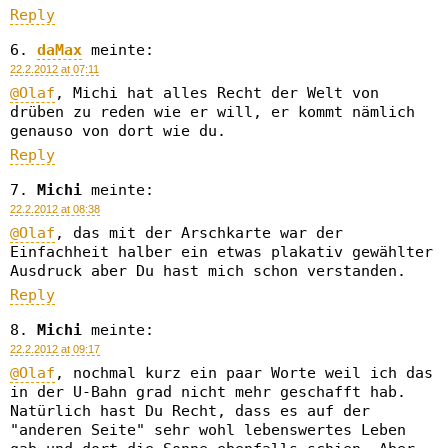
Reply
daMax
meinte:
22.2.2012 at 07:11
@Olaf
, Michi hat alles Recht der Welt von
drüben zu reden wie er will, er kommt nämlich
genauso von dort wie du.
Reply
Michi
meinte:
22.2.2012 at 08:38
@Olaf
, das mit der Arschkarte war der
Einfachheit halber ein etwas plakativ gewählter
Ausdruck aber Du hast mich schon verstanden.
Reply
Michi
meinte:
22.2.2012 at 09:17
@Olaf
, nochmal kurz ein paar Worte weil ich das
in der U-Bahn grad nicht mehr geschafft hab.
Natürlich hast Du Recht, dass es auf der
"anderen Seite" sehr wohl lebenswertes Leben