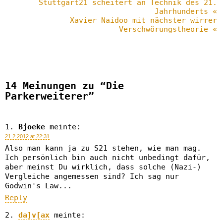
Stuttgart21 scheitert an Technik des 21.
Jahrhunderts «
Xavier Naidoo mit nächster wirrer
Verschwörungstheorie «
14 Meinungen zu “Die
Parkerweiterer”
Bjoeke
meinte:
21.2.2012 at 22:31
Also man kann ja zu S21 stehen, wie man mag.
Ich persönlich bin auch nicht unbedingt dafür,
aber meinst Du wirklich, dass solche (Nazi-)
Vergleiche angemessen sind? Ich sag nur
Godwin's Law...
Reply
da]v[ax
meinte: