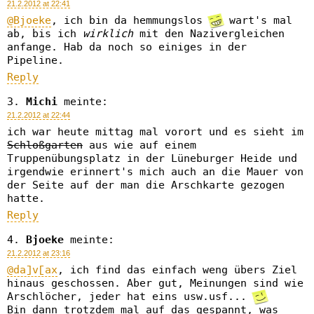
21.2.2012 at 22:41
@Bjoeke
, ich bin da hemmungslos
wart's mal
ab, bis ich
wirklich
mit den Nazivergleichen
anfange. Hab da noch so einiges in der
Pipeline.
Reply
Michi
meinte:
21.2.2012 at 22:44
ich war heute mittag mal vorort und es sieht im
Schloßgarten
aus wie auf einem
Truppenübungsplatz in der Lüneburger Heide und
irgendwie erinnert's mich auch an die Mauer von
der Seite auf der man die Arschkarte gezogen
hatte.
Reply
Bjoeke
meinte:
21.2.2012 at 23:16
@da]v[ax
, ich find das einfach weng übers Ziel
hinaus geschossen. Aber gut, Meinungen sind wie
Arschlöcher, jeder hat eins usw.usf...
Bin dann trotzdem mal auf das gespannt, was