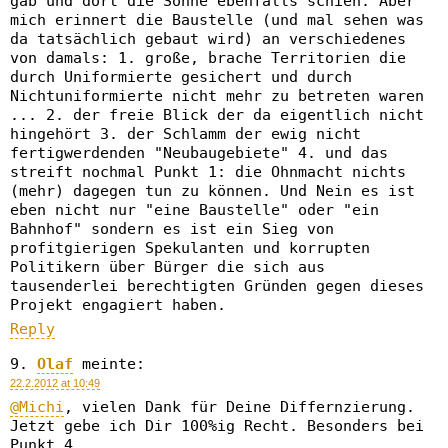
gab und dort die Sonne ebenfalls schien. Aber
mich erinnert die Baustelle (und mal sehen was
da tatsächlich gebaut wird) an verschiedenes
von damals: 1. große, brache Territorien die
durch Uniformierte gesichert und durch
Nichtuniformierte nicht mehr zu betreten waren
... 2. der freie Blick der da eigentlich nicht
hingehört 3. der Schlamm der ewig nicht
fertigwerdenden "Neubaugebiete" 4. und das
streift nochmal Punkt 1: die Ohnmacht nichts
(mehr) dagegen tun zu können. Und Nein es ist
eben nicht nur "eine Baustelle" oder "ein
Bahnhof" sondern es ist ein Sieg von
profitgierigen Spekulanten und korrupten
Politikern über Bürger die sich aus
tausenderlei berechtigten Gründen gegen dieses
Projekt engagiert haben.
Reply
Olaf
meinte:
22.2.2012 at 10:49
@Michi
, vielen Dank für Deine Differnzierung.
Jetzt gebe ich Dir 100%ig Recht. Besonders bei
Punkt 4.