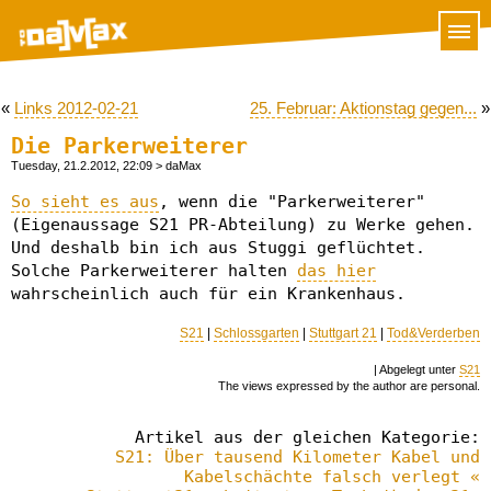
«
Links 2012-02-21
25. Februar: Aktionstag gegen...
»
Die Parkerweiterer
Tuesday, 21.2.2012, 22:09
> daMax
So sieht es aus
, wenn die "Parkerweiterer"
(Eigenaussage S21 PR-Abteilung) zu Werke gehen.
Und deshalb bin ich aus Stuggi geflüchtet.
Solche Parkerweiterer halten
das hier
wahrscheinlich auch für ein Krankenhaus.
S21
|
Schlossgarten
|
Stuttgart 21
|
Tod&Verderben
| Abgelegt unter
S21
The views expressed by the author are personal.
Artikel aus der gleichen Kategorie:
S21: Über tausend Kilometer Kabel und
Kabelschächte falsch verlegt «