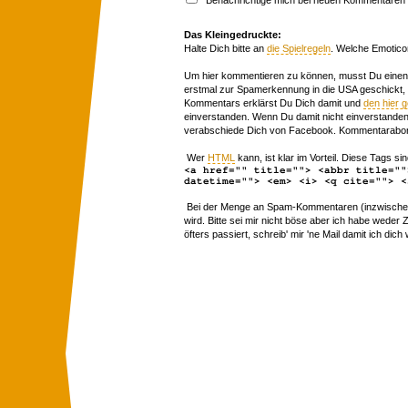
Das Kleingedruckte:
Halte Dich bitte an
die Spielregeln
. Welche Emotico
Um hier kommentieren zu können, musst Du einen 
erstmal zur Spamerkennung in die USA geschickt,
Kommentars erklärst Du Dich damit und
den hier 
einverstanden. Wenn Du damit nicht einverstanden 
verabschiede Dich von Facebook. Kommentarabon
Wer
HTML
kann, ist klar im Vorteil. Diese Tags sin
<a href="" title=""> <abbr title=""
datetime=""> <em> <i> <q cite=""> <
Bei der Menge an Spam-Kommentaren (inzwischen 
wird. Bitte sei mir nicht böse aber ich habe wede
öfters passiert, schreib' mir 'ne Mail damit ich dich 