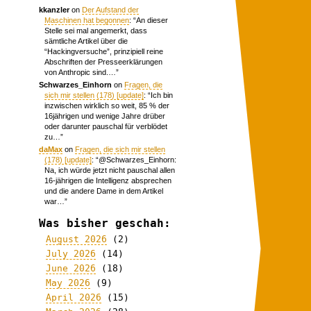
kkanzler
on
Der Aufstand der
Maschinen hat begonnen
: “
An dieser
Stelle sei mal angemerkt, dass
sämtliche Artikel über die
“Hackingversuche”, prinzipiell reine
Abschriften der Presseerklärungen
von Anthropic sind.…
”
Schwarzes_Einhorn
on
Fragen, die
sich mir stellen (178) [update]
: “
Ich bin
inzwischen wirklich so weit, 85 % der
16jährigen und wenige Jahre drüber
oder darunter pauschal für verblödet
zu…
”
daMax
on
Fragen, die sich mir stellen
(178) [update]
: “
@Schwarzes_Einhorn:
Na, ich würde jetzt nicht pauschal allen
16-jährigen die Intelligenz absprechen
und die andere Dame in dem Artikel
war…
”
Was bisher geschah:
August 2026
(2)
July 2026
(14)
June 2026
(18)
May 2026
(9)
April 2026
(15)