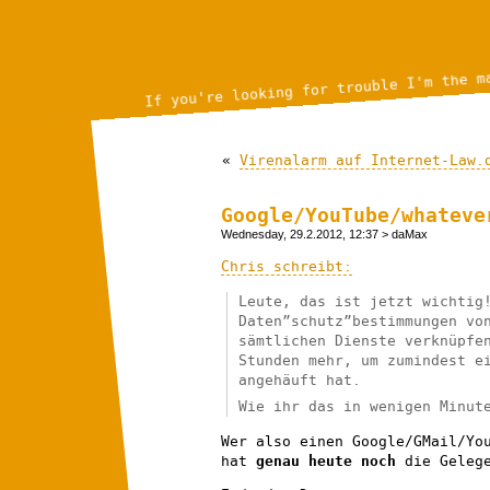
If you're looking for trouble I'm the m
«
Virenalarm auf Internet-Law.
Google/YouTube/whateve
Wednesday, 29.2.2012, 12:37
> daMax
Chris schreibt:
Leute, das ist jetzt wichtig
Daten”schutz”bestimmungen vo
sämtlichen Dienste verknüpfe
Stunden mehr, um zumindest e
angehäuft hat.
Wie ihr das in wenigen Minut
Wer also einen Google/GMail/Yo
hat
genau heute noch
die Geleg