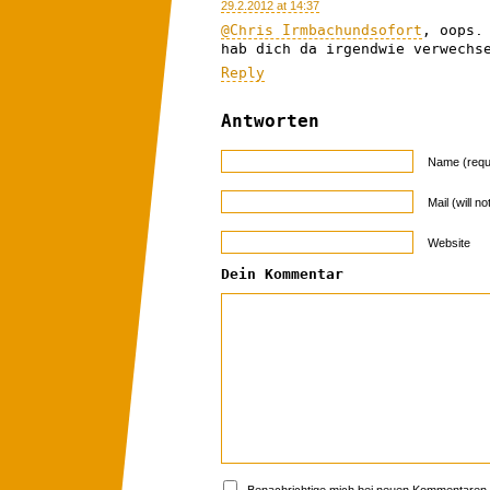
29.2.2012 at 14:37
@Chris Irmbachundsofort
, oops.
hab dich da irgendwie verwechs
Reply
Antworten
Name (requ
Mail (will n
Website
Dein Kommentar
Benachrichtige mich bei neuen Kommentaren p