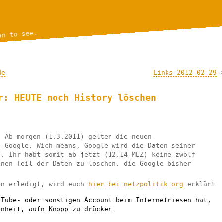
an to see.
de
Links 2012-02-29
r: HEUTE noch History löschen
! Ab morgen (1.3.2011) gelten die neuen
n Google. Wich means, Google wird die Daten seiner
n. Ihr habt somit ab jetzt (12:14 MEZ) keine zwölf
inen Teil der Daten zu löschen, die Google bisher
en erledigt, wird euch
hier bei netzpolitik.org
erklärt.
uTube- oder sonstigen Account beim Internetriesen hat,
enheit, aufn Knopp zu drücken.