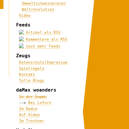
Umweltschweinereien
Weltrevolution
Video
Feeds
Artikel als RSS
Kommentare als RSS
noch mehr Feeds
Zeugs
Datenschutz/Impressum
Spielregeln
Kontakt
Tolle Blogs
daMax woanders
In der Suppe
-->
Bei Loforo
Im Radio
Auf Video
Im Trockner