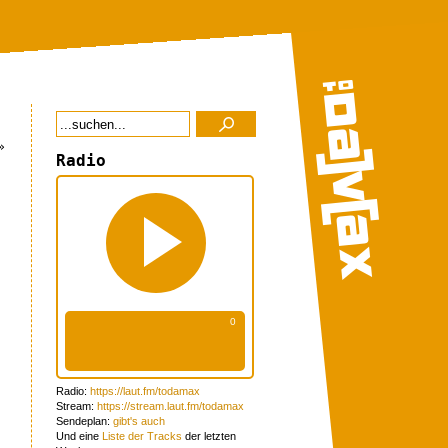
»
Radio
Radio:
https://laut.fm/todamax
Stream:
https://stream.laut.fm/todamax
Sendeplan:
gibt's auch
Und eine
Liste der Tracks
der letzten