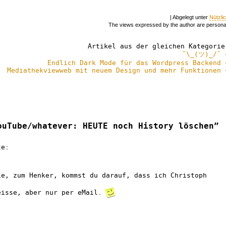
| Abgelegt unter
Nützli
The views expressed by the author are persona
Artikel aus der gleichen Kategorie
¯\_(ツ)_/¯ 
Endlich Dark Mode für das Wordpress Backend 
Mediathekviewweb mit neuem Design und mehr Funktionen 
ouTube/whatever: HEUTE noch History löschen”
te:
ie, zum Henker, kommst du darauf, dass ich Christoph
eisse, aber nur per eMail.