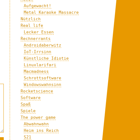
Aufgewacht!
Metal Karaoke Massacre
Nützlich
Real life
Lecker Essen
Rechnerrants
Androidaberwitz
IoT-Irrsinn
Künstliche Idiotie
Linuxlarifari
Macmadness
Schrottsoftware
Windowswahnsinn
Rocketscience
Software
Spaß
Spiele
The power game
Abwahnwahn
Heim ins Reich
S21