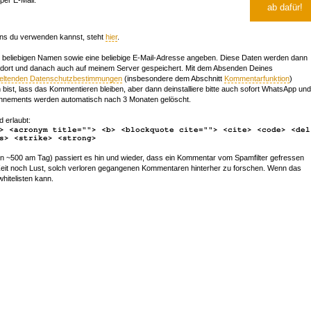
ns du verwenden kannst, steht
hier
.
beliebigen Namen sowie eine beliebige E-Mail-Adresse angeben. Diese Daten werden dann
 dort und danach auch auf meinem Server gespeichert. Mit dem Absenden Deines
geltenden Datenschutzbestimmungen
(insbesondere dem Abschnitt
Kommentarfunktion
)
bist, lass das Kommentieren bleiben, aber dann deinstalliere bitte auch sofort WhatsApp und
nements werden automatisch nach 3 Monaten gelöscht.
d erlaubt:
> <acronym title=""> <b> <blockquote cite=""> <cite> <code> <del
s> <strike> <strong>
~500 am Tag) passiert es hin und wieder, dass ein Kommentar vom Spamfilter gefressen
r Zeit noch Lust, solch verloren gegangenen Kommentaren hinterher zu forschen. Wenn das
whitelisten kann.