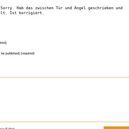
 Sorry. Hab das zwischen Tür und Angel geschrieben und
elt. Ist korrigiert.
ired)
ot be published) (required)
er E-Mail.