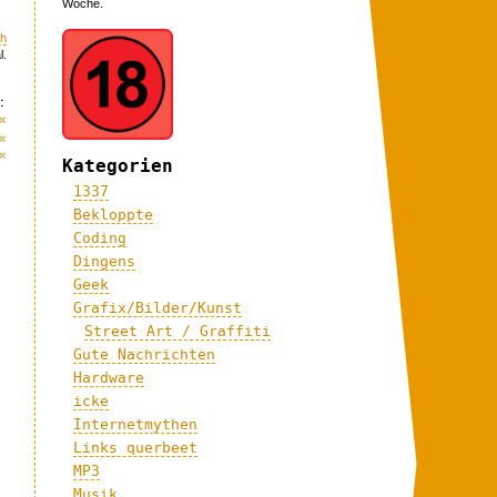
Woche.
ch
l.
:
«
«
«
Kategorien
1337
Bekloppte
Coding
Dingens
Geek
Grafix/Bilder/Kunst
Street Art / Graffiti
Gute Nachrichten
Hardware
icke
Internetmythen
Links querbeet
MP3
Musik