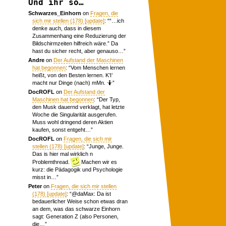
Und ihr so…
Schwarzes_Einhorn
on
Fragen, die
sich mir stellen (178) [update]
: “
“…ich
denke auch, dass in diesem
Zusammenhang eine Reduzierung der
Bildschirmzeiten hilfreich wäre.” Da
hast du sicher recht, aber genauso…
”
Andre
on
Der Aufstand der Maschinen
hat begonnen
: “
Vom Menschen lernen
heißt, von den Besten lernen. K’I’
macht nur Dinge (nach) mMn. 🤷
”
DocROFL
on
Der Aufstand der
Maschinen hat begonnen
: “
Der Typ,
den Musk dauernd verklagt, hat letzte
Woche die Singularität ausgerufen.
Muss wohl dringend deren Aktien
kaufen, sonst entgeht…
”
DocROFL
on
Fragen, die sich mir
stellen (178) [update]
: “
Junge, Junge.
Das is hier mal wirklich n
Problemthread.
Machen wir es
kurz: die Pädagogik und Psychologie
misst in…
”
Peter
on
Fragen, die sich mir stellen
(178) [update]
: “
@daMax: Da ist
bedauerlicher Weise schon etwas dran
an dem, was das schwarze Einhorn
sagt: Generation Z (also Personen,
die…
”