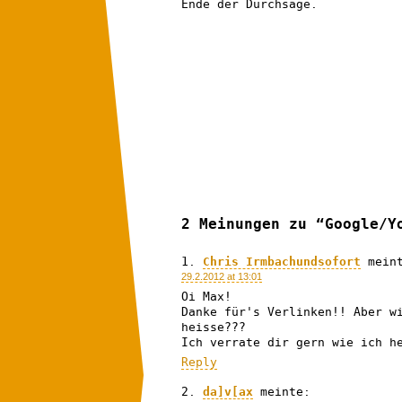
Ende der Durchsage.
2 Meinungen zu “Google/Y
Chris Irmbachundsofort
mein
29.2.2012 at 13:01
Oi Max!
Danke für's Verlinken!! Aber w
heisse???
Ich verrate dir gern wie ich h
Reply
da]v[ax
meinte: