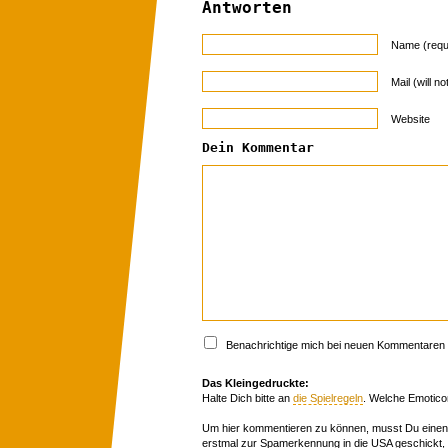
Antworten
Name (requ
Mail (will n
Website
Dein Kommentar
Benachrichtige mich bei neuen Kommentaren p
Das Kleingedruckte:
Halte Dich bitte an
die Spielregeln
. Welche Emotico
Um hier kommentieren zu können, musst Du einen 
erstmal zur Spamerkennung in die USA geschickt,