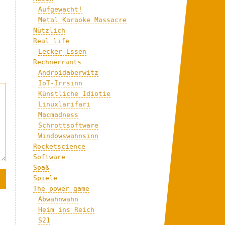
Aufgewacht!
Metal Karaoke Massacre
Nützlich
Real life
Lecker Essen
Rechnerrants
Androidaberwitz
IoT-Irrsinn
Künstliche Idiotie
Linuxlarifari
Macmadness
Schrottsoftware
Windowswahnsinn
Rocketscience
Software
Spaß
Spiele
The power game
Abwahnwahn
Heim ins Reich
S21