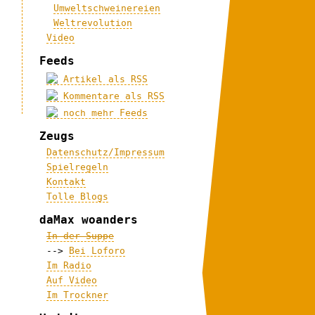
Umweltschweinereien
Weltrevolution
Video
Feeds
Artikel als RSS
Kommentare als RSS
noch mehr Feeds
Zeugs
Datenschutz/Impressum
Spielregeln
Kontakt
Tolle Blogs
daMax woanders
In der Suppe
-->
Bei Loforo
Im Radio
Auf Video
Im Trockner