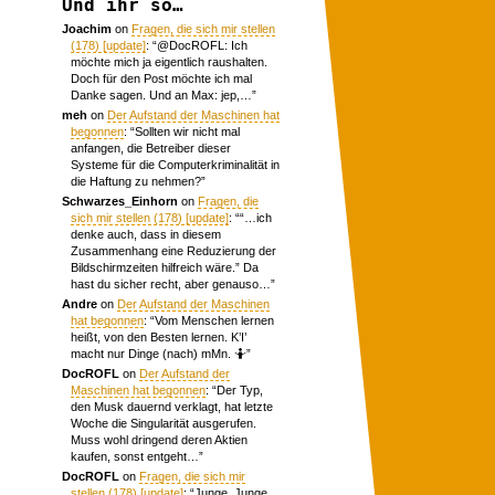
Und ihr so…
Joachim
on
Fragen, die sich mir stellen
(178) [update]
: “
@DocROFL: Ich
möchte mich ja eigentlich raushalten.
Doch für den Post möchte ich mal
Danke sagen. Und an Max: jep,…
”
meh
on
Der Aufstand der Maschinen hat
begonnen
: “
Sollten wir nicht mal
anfangen, die Betreiber dieser
Systeme für die Computerkriminalität in
die Haftung zu nehmen?
”
Schwarzes_Einhorn
on
Fragen, die
sich mir stellen (178) [update]
: “
“…ich
denke auch, dass in diesem
Zusammenhang eine Reduzierung der
Bildschirmzeiten hilfreich wäre.” Da
hast du sicher recht, aber genauso…
”
Andre
on
Der Aufstand der Maschinen
hat begonnen
: “
Vom Menschen lernen
heißt, von den Besten lernen. K’I’
macht nur Dinge (nach) mMn. 🤷
”
DocROFL
on
Der Aufstand der
Maschinen hat begonnen
: “
Der Typ,
den Musk dauernd verklagt, hat letzte
Woche die Singularität ausgerufen.
Muss wohl dringend deren Aktien
kaufen, sonst entgeht…
”
DocROFL
on
Fragen, die sich mir
stellen (178) [update]
: “
Junge, Junge.