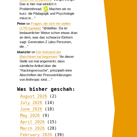
Das is hier mal wirklich n
Problemthread.
Machen wir es
kurz: die Pädagogik und Psychologie
misst in…
”
Peter
on
Fragen, die sich mir stellen
(178) [update]
: “
@daMax: Da ist
bedauerlicher Weise schon etwas dran
an dem, was das schwarze Einhorn
sagt: Generation Z (also Personen,
die…
”
kkanzler
on
Der Aufstand der
Maschinen hat begonnen
: “
An dieser
Stelle sei mal angemerkt, dass
sämtliche Artikel über die
“Hackingversuche”, prinzipiell reine
Abschriften der Presseerklärungen
von Anthropic sind.…
”
Was bisher geschah:
August 2026
(2)
July 2026
(14)
June 2026
(18)
May 2026
(9)
April 2026
(15)
March 2026
(28)
February 2026
(39)