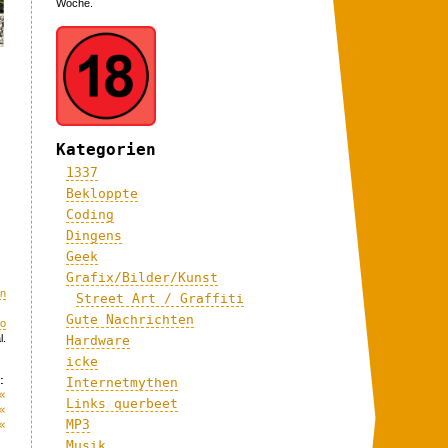
Woche.
Kategorien
1337
Bekloppte
Coding
Dingens
Geek
Grafix/Bilder/Kunst
on
Street Art / Graffiti
Gute Nachrichten
eo
l.
Hardware
icke
:
Internetmythen
«
Links querbeet
«
MP3
«
Musik