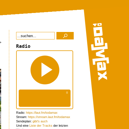
»
Radio
Radio:
https://laut.fm/todamax
Stream:
https://stream.laut.fm/todamax
Sendeplan:
gibt's auch
Und eine
Liste der Tracks
der letzten