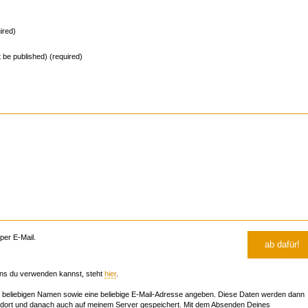
ired)
ot be published) (required)
er E-Mail.
ns du verwenden kannst, steht
hier
.
beliebigen Namen sowie eine beliebige E-Mail-Adresse angeben. Diese Daten werden dann
 dort und danach auch auf meinem Server gespeichert. Mit dem Absenden Deines