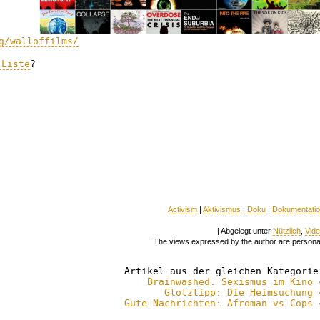
g/walloffilms/
 Liste
?
Activism
|
Aktivismus
|
Doku
|
Dokumentati
| Abgelegt unter
Nützlich
,
Vid
The views expressed by the author are persona
Artikel aus der gleichen Kategorie
Brainwashed: Sexismus im Kino 
Glotztipp: Die Heimsuchung 
Gute Nachrichten: Afroman vs Cops 