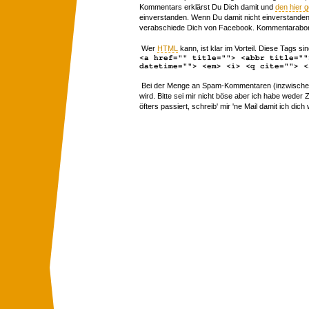
Kommentars erklärst Du Dich damit und
den hier 
einverstanden. Wenn Du damit nicht einverstanden 
verabschiede Dich von Facebook. Kommentarabon
Wer
HTML
kann, ist klar im Vorteil. Diese Tags sin
<a href="" title=""> <abbr title=""
datetime=""> <em> <i> <q cite=""> <
Bei der Menge an Spam-Kommentaren (inzwischen 
wird. Bitte sei mir nicht böse aber ich habe wede
öfters passiert, schreib' mir 'ne Mail damit ich dich 