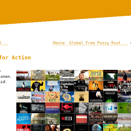
d...
Heute: Global Free Pussy Riot...
for Action
0
ionen.
aid.