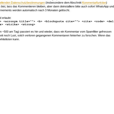
geltenden Datenschutzbestimmungen
(insbesondere dem Abschnitt
Kommentarfunktion
)
bist, lass das Kommentieren bleiben, aber dann deinstalliere bitte auch sofort WhatsApp und
nements werden automatisch nach 3 Monaten gelöscht.
d erlaubt:
> <acronym title=""> <b> <blockquote cite=""> <cite> <code> <del
s> <strike> <strong>
~500 am Tag) passiert es hin und wieder, dass ein Kommentar vom Spamfilter gefressen
r Zeit noch Lust, solch verloren gegangenen Kommentaren hinterher zu forschen. Wenn das
whitelisten kann.