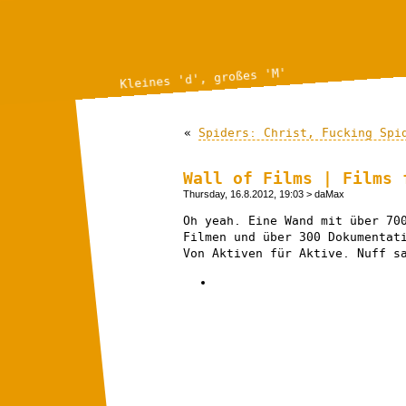
Kleines 'd', großes 'M'
«
Spiders: Christ, Fucking Spi
Wall of Films | Films 
Thursday, 16.8.2012, 19:03
> daMax
Oh yeah. Eine Wand mit über 70
Filmen und über 300 Dokumentat
Von Aktiven für Aktive. Nuff s