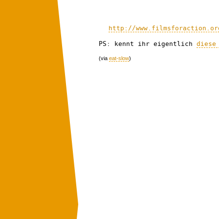
http://www.filmsforaction.or
PS: kennt ihr eigentlich
diese
(via
eat-slow
)