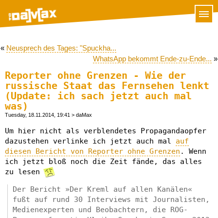
«
Neusprech des Tages: "Spuckha...
WhatsApp bekommt Ende-zu-Ende...
»
Reporter ohne Grenzen - Wie der
russische Staat das Fernsehen lenkt
(Update: ich sach jetzt auch mal
was)
Tuesday, 18.11.2014, 19:41
> daMax
Um hier nicht als verblendetes Propagandaopfer
dazustehen verlinke ich jetzt auch mal
auf
diesen Bericht von Reporter ohne Grenzen
. Wenn
ich jetzt bloß noch die Zeit fände, das alles
zu lesen
Der Bericht »Der Kreml auf allen Kanälen«
fußt auf rund 30 Interviews mit Journalisten,
Medienexperten und Beobachtern, die ROG-