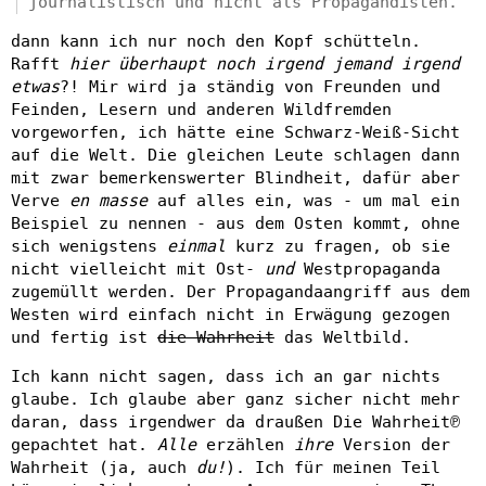
journalistisch und nicht als Propagandisten.
dann kann ich nur noch den Kopf schütteln.
Rafft
hier überhaupt noch irgend jemand irgend
etwas
?! Mir wird ja ständig von Freunden und
Feinden, Lesern und anderen Wildfremden
vorgeworfen, ich hätte eine Schwarz-Weiß-Sicht
auf die Welt. Die gleichen Leute schlagen dann
mit zwar bemerkenswerter Blindheit, dafür aber
Verve
en masse
auf alles ein, was - um mal ein
Beispiel zu nennen - aus dem Osten kommt, ohne
sich wenigstens
einmal
kurz zu fragen, ob sie
nicht vielleicht mit Ost-
und
Westpropaganda
zugemüllt werden. Der Propagandaangriff aus dem
Westen wird einfach nicht in Erwägung gezogen
und fertig ist
die Wahrheit
das Weltbild.
Ich kann nicht sagen, dass ich an gar nichts
glaube. Ich glaube aber ganz sicher nicht mehr
daran, dass irgendwer da draußen Die Wahrheit℗
gepachtet hat.
Alle
erzählen
ihre
Version der
Wahrheit (ja, auch
du!
). Ich für meinen Teil