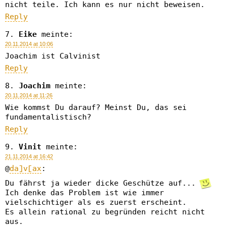
nicht teile. Ich kann es nur nicht beweisen.
Reply
Eike
meinte:
20.11.2014 at 10:06
Joachim ist Calvinist
Reply
Joachim
meinte:
20.11.2014 at 11:26
Wie kommst Du darauf? Meinst Du, das sei
fundamentalistisch?
Reply
Vinit
meinte:
21.11.2014 at 16:42
@
da]v[ax
:
Du fährst ja wieder dicke Geschütze auf...
Ich denke das Problem ist wie immer
vielschichtiger als es zuerst erscheint.
Es allein rational zu begründen reicht nicht
aus.