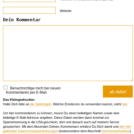
Website
Dein Kommentar
Benachrichtige mich bei neuen
Kommentaren per E-Mail.
Das Kleingedruckte:
Halte Dich bitte an
die Spielregeln
. Welche Emoticons du verwenden kannst, steht
hier
.
Um hier kommentieren zu können, musst Du einen beliebigen Namen sowie eine
beliebige E-Mail-Adresse angeben. Diese Daten werden dann erstmal zur
Spamerkennung in die USA geschickt, dort und danach auch auf meinem Server
gespeichert. Mit dem Absenden Deines Kommentars erklärst Du Dich damit und
den hier
geltenden Datenschutzbestimmungen
(insbesondere dem Abschnitt
Kommentarfunktion
)