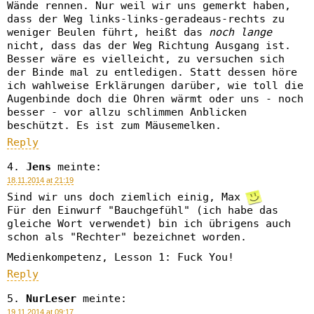
Wände rennen. Nur weil wir uns gemerkt haben,
dass der Weg links-links-geradeaus-rechts zu
weniger Beulen führt, heißt das
noch lange
nicht, dass das der Weg Richtung Ausgang ist.
Besser wäre es vielleicht, zu versuchen sich
der Binde mal zu entledigen. Statt dessen höre
ich wahlweise Erklärungen darüber, wie toll die
Augenbinde doch die Ohren wärmt oder uns - noch
besser - vor allzu schlimmen Anblicken
beschützt. Es ist zum Mäusemelken.
Reply
Jens
meinte:
18.11.2014 at 21:19
Sind wir uns doch ziemlich einig, Max
Für den Einwurf "Bauchgefühl" (ich habe das
gleiche Wort verwendet) bin ich übrigens auch
schon als "Rechter" bezeichnet worden.
Medienkompetenz, Lesson 1: Fuck You!
Reply
NurLeser
meinte:
19.11.2014 at 09:17