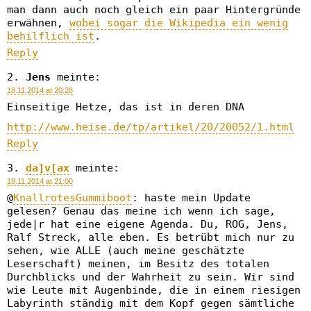
man dann auch noch gleich ein paar Hintergründe
erwähnen,
wobei sogar die Wikipedia ein wenig
behilflich ist
.
Reply
Jens
meinte:
18.11.2014 at 20:28
Einseitige Hetze, das ist in deren DNA
http://www.heise.de/tp/artikel/20/20052/1.html
Reply
da]v[ax
meinte:
18.11.2014 at 21:00
@
KnallrotesGummiboot
: haste mein Update
gelesen? Genau das meine ich wenn ich sage,
jede|r hat eine eigene Agenda. Du, ROG, Jens,
Ralf Streck, alle eben. Es betrübt mich nur zu
sehen, wie ALLE (auch meine geschätzte
Leserschaft) meinen, im Besitz des totalen
Durchblicks und der Wahrheit zu sein. Wir sind
wie Leute mit Augenbinde, die in einem riesigen
Labyrinth ständig mit dem Kopf gegen sämtliche