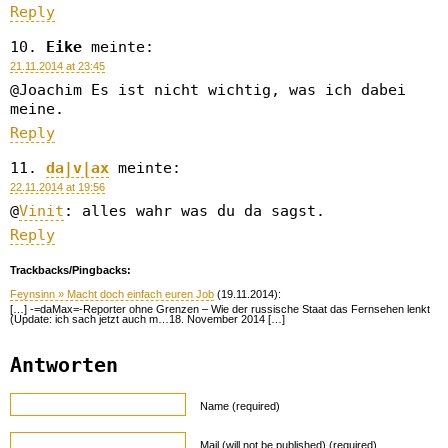
Reply
Eike
meinte:
21.11.2014 at 23:45
@Joachim Es ist nicht wichtig, was ich dabei
meine.
Reply
da|v|ax
meinte:
22.11.2014 at 19:56
@
Vinit
: alles wahr was du da sagst.
Reply
Trackbacks/Pingbacks:
Feynsinn » Macht doch einfach euren Job
(19.11.2014):
[…] -=daMax=-Reporter ohne Grenzen – Wie der russische Staat das Fernsehen lenkt
(Update: ich sach jetzt auch m…18. November 2014 […]
Antworten
Name (required)
Mail (will not be published) (required)