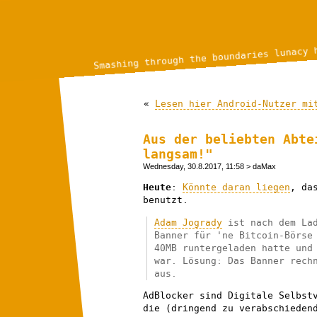
Smashing through the boundaries lunacy 
«
Lesen hier Android-Nutzer mi
Aus der beliebten Abte
langsam!"
Wednesday, 30.8.2017, 11:58
> daMax
Heute
:
Könnte daran liegen
, da
benutzt.
Adam Jogrady
ist nach dem Lad
Banner für 'ne Bitcoin-Börse
40MB runtergeladen hatte und
war. Lösung: Das Banner rech
aus.
AdBlocker sind Digitale Selbst
die (dringend zu verabschieden