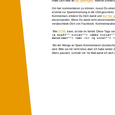
Halte Dich bitte an
die Spielregeln
. Welche Emotico
Um hier kommentieren zu können, musst Du einen 
erstmal zur Spamerkennung in die USA geschickt,
Kommentars erklärst Du Dich damit und
den hier 
einverstanden. Wenn Du damit nicht einverstanden 
verabschiede Dich von Facebook. Kommentarabon
Wer
HTML
kann, ist klar im Vorteil. Diese Tags sin
<a href="" title=""> <abbr title=""
datetime=""> <em> <i> <q cite=""> <
Bei der Menge an Spam-Kommentaren (inzwischen 
wird. Bitte sei mir nicht böse aber ich habe wede
öfters passiert, schreib' mir 'ne Mail damit ich dich 