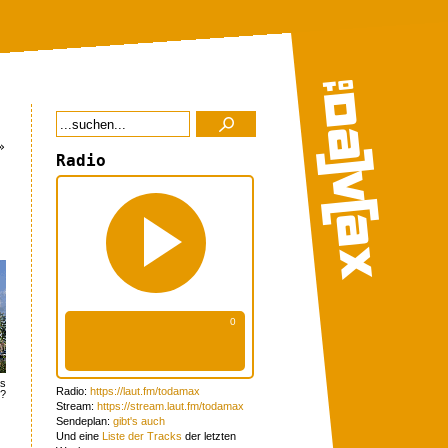
»
Radio
as
Radio:
https://laut.fm/todamax
e?
Stream:
https://stream.laut.fm/todamax
Sendeplan:
gibt's auch
Und eine
Liste der Tracks
der letzten