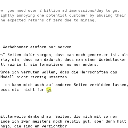
ew, you need over 2 billion ad impressions/day to get
lightly annoying one potential customer by abusing their
the expected returns of zero due to mining.
e Werbebanner einfach nur nerven.
ws"-Seiten dafür sorgen, dass man noch genervter ist, al
erlay ein, dass man dadurch, dass man einen Werbeblocker
ell ruiniert, sie formulieren es nur anders.
würde ich vermuten wollen, dass die Herrschaften das
 Modell nicht richtig umsetzen.
, ich kann mich auch auf anderen Seiten verblöden lassen
Focus etc. nicht für
mittlerweile dankend auf Seiten, die mich mit so nem
finde ich zwar meistens noch relativ gut, aber dann halt
 naja, die sind eh verzichtbar.