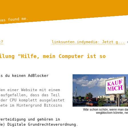
has found me.
t?
linksunten.indymedia: Jetzt g...
ilung "Hilfe, mein Computer ist so
ss du keinen AdBlocker
en einer Website mit einem
 aufgefallen, dass das Teil
 der CPU komplett ausgelastet
nete im Hintergrund Bitcoins
Wär schon schön, wenn man d
wegblocken könnte, n
verteidigung und gehören in
de) Digitale Grundrechteverordnung.