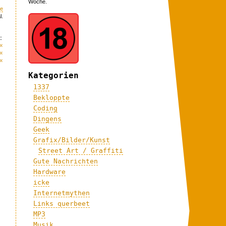
Woche.
me
l.
:
«
«
«
Kategorien
1337
Bekloppte
Coding
Dingens
Geek
Grafix/Bilder/Kunst
Street Art / Graffiti
Gute Nachrichten
,
Hardware
icke
Internetmythen
Links querbeet
MP3
Musik