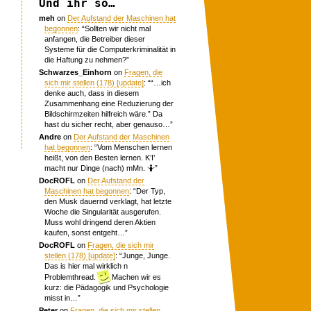
Und ihr so…
meh
on
Der Aufstand der Maschinen hat
begonnen
: “
Sollten wir nicht mal
anfangen, die Betreiber dieser
Systeme für die Computerkriminalität in
die Haftung zu nehmen?
”
Schwarzes_Einhorn
on
Fragen, die
sich mir stellen (178) [update]
: “
“…ich
denke auch, dass in diesem
Zusammenhang eine Reduzierung der
Bildschirmzeiten hilfreich wäre.” Da
hast du sicher recht, aber genauso…
”
Andre
on
Der Aufstand der Maschinen
hat begonnen
: “
Vom Menschen lernen
heißt, von den Besten lernen. K’I’
macht nur Dinge (nach) mMn. 🤷
”
DocROFL
on
Der Aufstand der
Maschinen hat begonnen
: “
Der Typ,
den Musk dauernd verklagt, hat letzte
Woche die Singularität ausgerufen.
Muss wohl dringend deren Aktien
kaufen, sonst entgeht…
”
DocROFL
on
Fragen, die sich mir
stellen (178) [update]
: “
Junge, Junge.
Das is hier mal wirklich n
Problemthread.
Machen wir es
kurz: die Pädagogik und Psychologie
misst in…
”
Peter
on
Fragen, die sich mir stellen