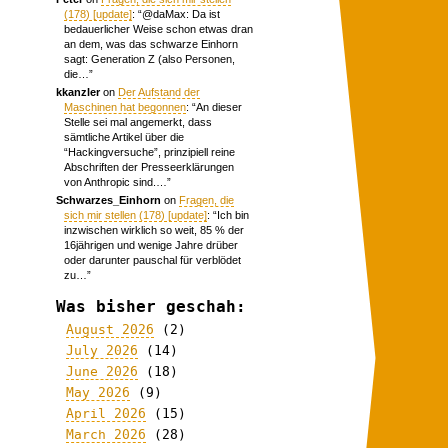
(178) [update]
: “
@daMax: Da ist
bedauerlicher Weise schon etwas dran
an dem, was das schwarze Einhorn
sagt: Generation Z (also Personen,
die…
”
kkanzler
on
Der Aufstand der
Maschinen hat begonnen
: “
An dieser
Stelle sei mal angemerkt, dass
sämtliche Artikel über die
“Hackingversuche”, prinzipiell reine
Abschriften der Presseerklärungen
von Anthropic sind.…
”
Schwarzes_Einhorn
on
Fragen, die
sich mir stellen (178) [update]
: “
Ich bin
inzwischen wirklich so weit, 85 % der
16jährigen und wenige Jahre drüber
oder darunter pauschal für verblödet
zu…
”
Was bisher geschah:
August 2026
(2)
July 2026
(14)
June 2026
(18)
May 2026
(9)
April 2026
(15)
March 2026
(28)