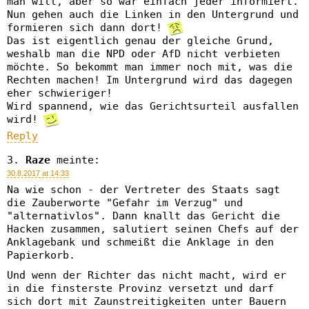
man will, aber so war einfach jeder informiert.
Nun gehen auch die Linken in den Untergrund und
formieren sich dann dort!
Das ist eigentlich genau der gleiche Grund,
weshalb man die NPD oder AfD nicht verbieten
möchte. So bekommt man immer noch mit, was die
Rechten machen! Im Untergrund wird das dagegen
eher schwieriger!
Wird spannend, wie das Gerichtsurteil ausfallen
wird!
Reply
Raze
meinte:
30.8.2017 at 14:33
Na wie schon - der Vertreter des Staats sagt
die Zauberworte "Gefahr im Verzug" und
"alternativlos". Dann knallt das Gericht die
Hacken zusammen, salutiert seinen Chefs auf der
Anklagebank und schmeißt die Anklage in den
Papierkorb.
Und wenn der Richter das nicht macht, wird er
in die finsterste Provinz versetzt und darf
sich dort mit Zaunstreitigkeiten unter Bauern