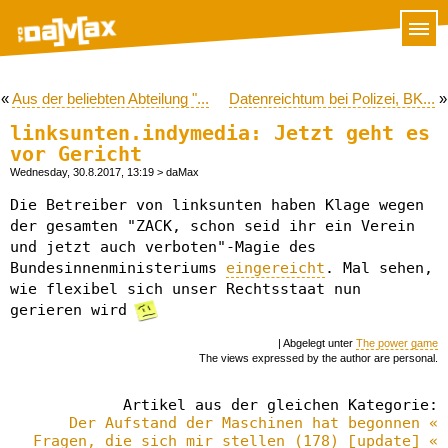
«
Aus der beliebten Abteilung "...
Datenreichtum bei Polizei, BK...
»
linksunten.indymedia: Jetzt geht es
vor Gericht
Wednesday, 30.8.2017, 13:19
> daMax
Die Betreiber von linksunten haben Klage wegen
der gesamten "ZACK, schon seid ihr ein Verein
und jetzt auch verboten"-Magie des
Bundesinnenministeriums
eingereicht
. Mal sehen,
wie flexibel sich unser Rechtsstaat nun
gerieren wird
| Abgelegt unter
The power game
The views expressed by the author are personal.
Artikel aus der gleichen Kategorie:
Der Aufstand der Maschinen hat begonnen «
Fragen, die sich mir stellen (178) [update] «