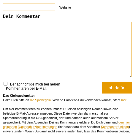
Website
Dein Kommentar
Benachrichtige mich bei neuen
Kommentaren per E-Mail.
Das Kleingedruckte:
Halte Dich bitte an
die Spielregeln
. Welche Emoticons du verwenden kannst, steht
hier
.
Um hier kommentieren zu können, musst Du einen beliebigen Namen sowie eine
beliebige E-Mail-Adresse angeben. Diese Daten werden dann erstmal zur
Spamerkennung in die USA geschickt, dort und danach auch auf meinem Server
gespeichert. Mit dem Absenden Deines Kommentars erklärst Du Dich damit und
den hier
geltenden Datenschutzbestimmungen
(insbesondere dem Abschnitt
Kommentarfunktion
)
einverstanden. Wenn Du damit nicht einverstanden bist, lass das Kommentieren bleiben,