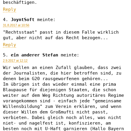
beschäftigen.
Reply
JoyntSoft
meinte:
31.8.2017 at 10:56
"Rechtsstaat" passt in diesem Falle wirklich
gut, aber nicht auf das Recht bezogen...
Reply
ein anderer Stefan
meinte:
2.9.2017 at 12:12
Wir wollen an einen Zufall glauben, dass zwei
der Journalisten, die hier betroffen sind, zu
denen beim G20 rausgeworfenen gehören...
Im übrigen ist das wieder einmal eine prima
Blaupause für diejenigen Staaten, die schon
weiter auf dem Weg Richtung autoritäres Regime
vorangekommen sind - einfach jede "gemeinsame
Willensbildung" zum Verein erklären, und wenn
dieser Willen dem Großmufti nicht passt,
verbieten. Dabei gleich noch alles, was nicht
niet- und nagelfest ist, konfiszieren, am
besten noch mit U-Haft garnieren (Hallo Bayern