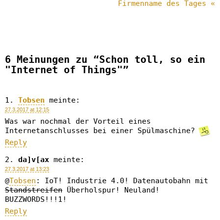
Firmenname des Tages «
6 Meinungen zu “Schon toll, so ein
"Internet of Things"”
Tobsen
meinte:
27.3.2017 at 12:15
Was war nochmal der Vorteil eines
Internetanschlusses bei einer Spülmaschine?
Reply
da]v[ax
meinte:
27.3.2017 at 13:23
@
Tobsen
: IoT! Industrie 4.0! Datenautobahn mit
Standstreifen
Überholspur! Neuland!
BUZZWORDS!!!1!
Reply