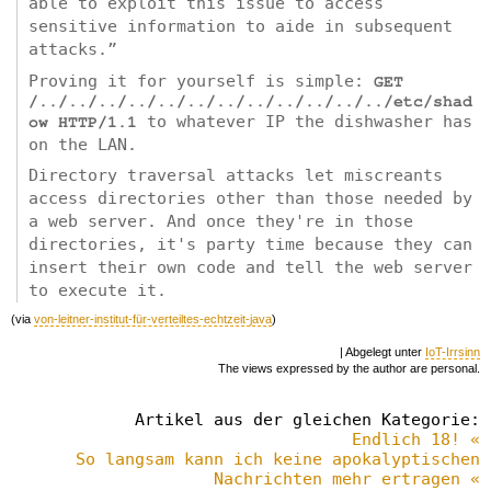
able to exploit this issue to access
sensitive information to aide in subsequent
attacks.”
Proving it for yourself is simple:
GET
/../../../../../../../../../../../../etc/shad
to whatever IP the dishwasher has
ow HTTP/1.1
on the LAN.
Directory traversal attacks let miscreants
access directories other than those needed by
a web server. And once they're in those
directories, it's party time because they can
insert their own code and tell the web server
to execute it.
(via
von-leitner-institut-für-verteiltes-echtzeit-java
)
| Abgelegt unter
IoT-Irrsinn
The views expressed by the author are personal.
Artikel aus der gleichen Kategorie:
Endlich 18! «
So langsam kann ich keine apokalyptischen
Nachrichten mehr ertragen «