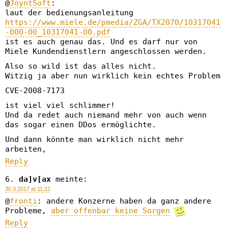
@
JoyntSoft
:
laut der bedienungsanleitung
https://www.miele.de/pmedia/ZGA/TX2070/10317041
-000-00_10317041-00.pdf
ist es auch genau das. Und es darf nur von
Miele Kundendienstlern angeschlossen werden.
Also so wild ist das alles nicht.
Witzig ja aber nun wirklich kein echtes Problem
CVE-2008-7173
ist viel viel schlimmer!
Und da redet auch niemand mehr von auch wenn
das sogar einen DDos ermöglichte.
Und dann könnte man wirklich nicht mehr
arbeiten,
Reply
da]v[ax
meinte:
30.3.2017 at 11:22
@
fronti
: andere Konzerne haben da ganz andere
Probleme,
aber offenbar keine Sorgen
Reply