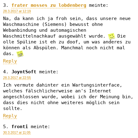
frater mosses zu lobdenberg
meinte:
28.3.2017 at 12:19
Na, da kann ich ja froh sein, dass unsere neue
Waschmaschine (Siemens) bewusst ohne
Webanbindung und automagischen
Waschmittelnachkauf ausgewählt wurde.
Die
olle Spüline ist eh zu doof, um was anderes zu
können als Abspülen. Manchmal noch nicht mal
das.
Reply
JoyntSoft
meinte:
28.3.2017 at 22:55
Ich vermute dahinter ein Wartungsinterface,
welches fälschlicherweise an's Internet
angeschlossen wurde, wobei ich der Meinung bin,
dass dies nicht ohne weiteres möglich sein
sollte.
Reply
fronti
meinte:
30.3.2017 at 11:05