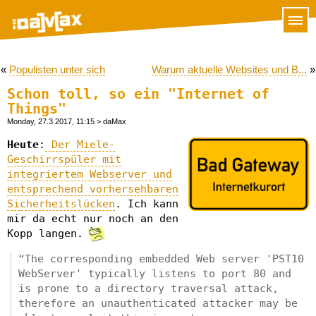
«
Populisten unter sich
Warum aktuelle Websites und B...
»
Schon toll, so ein "Internet of
Things"
Monday, 27.3.2017, 11:15
> daMax
Heute
:
Der Miele-
Geschirrspüler mit
integriertem Webserver und
entsprechend vorhersehbaren
Sicherheitslücken
. Ich kann
mir da echt nur noch an den
Kopp langen.
“The corresponding embedded Web server 'PST10
WebServer' typically listens to port 80 and
is prone to a directory traversal attack,
therefore an unauthenticated attacker may be