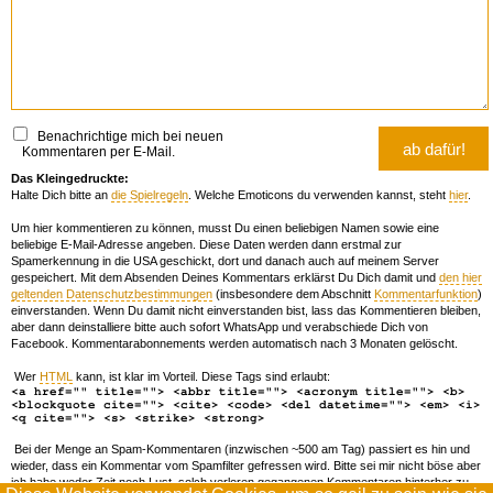
Benachrichtige mich bei neuen
Kommentaren per E-Mail.
Das Kleingedruckte:
Halte Dich bitte an
die Spielregeln
. Welche Emoticons du verwenden kannst, steht
hier
.
Um hier kommentieren zu können, musst Du einen beliebigen Namen sowie eine
beliebige E-Mail-Adresse angeben. Diese Daten werden dann erstmal zur
Spamerkennung in die USA geschickt, dort und danach auch auf meinem Server
gespeichert. Mit dem Absenden Deines Kommentars erklärst Du Dich damit und
den hier
geltenden Datenschutzbestimmungen
(insbesondere dem Abschnitt
Kommentarfunktion
)
einverstanden. Wenn Du damit nicht einverstanden bist, lass das Kommentieren bleiben,
aber dann deinstalliere bitte auch sofort WhatsApp und verabschiede Dich von
Facebook. Kommentarabonnements werden automatisch nach 3 Monaten gelöscht.
Wer
HTML
kann, ist klar im Vorteil. Diese Tags sind erlaubt:
<a href="" title=""> <abbr title=""> <acronym title=""> <b>
<blockquote cite=""> <cite> <code> <del datetime=""> <em> <i>
<q cite=""> <s> <strike> <strong>
Bei der Menge an Spam-Kommentaren (inzwischen ~500 am Tag) passiert es hin und
wieder, dass ein Kommentar vom Spamfilter gefressen wird. Bitte sei mir nicht böse aber
ich habe weder Zeit noch Lust, solch verloren gegangenen Kommentaren hinterher zu