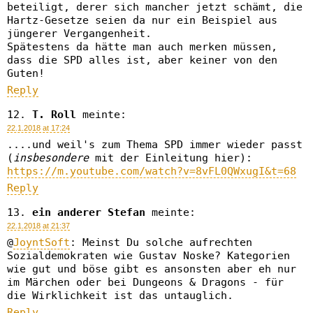
beteiligt, derer sich mancher jetzt schämt, die
Hartz-Gesetze seien da nur ein Beispiel aus
jüngerer Vergangenheit.
Spätestens da hätte man auch merken müssen,
dass die SPD alles ist, aber keiner von den
Guten!
Reply
T. Roll
meinte:
22.1.2018 at 17:24
....und weil's zum Thema SPD immer wieder passt
(
insbesondere
mit der Einleitung hier):
https://m.youtube.com/watch?v=8vFL0QWxugI&t=68
Reply
ein anderer Stefan
meinte:
22.1.2018 at 21:37
@
JoyntSoft
: Meinst Du solche aufrechten
Sozialdemokraten wie Gustav Noske? Kategorien
wie gut und böse gibt es ansonsten aber eh nur
im Märchen oder bei Dungeons & Dragons - für
die Wirklichkeit ist das untauglich.
Reply