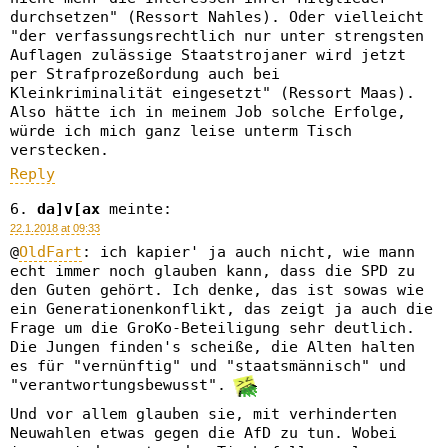
durchsetzen" (Ressort Nahles). Oder vielleicht
"der verfassungsrechtlich nur unter strengsten
Auflagen zulässige Staatstrojaner wird jetzt
per Strafprozeßordung auch bei
Kleinkriminalität eingesetzt" (Ressort Maas).
Also hätte ich in meinem Job solche Erfolge,
würde ich mich ganz leise unterm Tisch
verstecken.
Reply
da]v[ax
meinte:
22.1.2018 at 09:33
@
OldFart
: ich kapier' ja auch nicht, wie mann
echt immer noch glauben kann, dass die SPD zu
den Guten gehört. Ich denke, das ist sowas wie
ein Generationenkonflikt, das zeigt ja auch die
Frage um die GroKo-Beteiligung sehr deutlich.
Die Jungen finden's scheiße, die Alten halten
es für "vernünftig" und "staatsmännisch" und
"verantwortungsbewusst".
Und vor allem glauben sie, mit verhinderten
Neuwahlen etwas gegen die AfD zu tun. Wobei