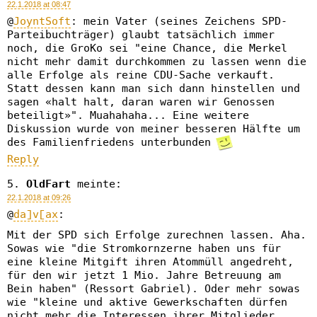
22.1.2018 at 08:47
@
JoyntSoft
: mein Vater (seines Zeichens SPD-
Parteibuchträger) glaubt tatsächlich immer
noch, die GroKo sei "eine Chance, die Merkel
nicht mehr damit durchkommen zu lassen wenn die
alle Erfolge als reine CDU-Sache verkauft.
Statt dessen kann man sich dann hinstellen und
sagen «halt halt, daran waren wir Genossen
beteiligt»". Muahahaha... Eine weitere
Diskussion wurde von meiner besseren Hälfte um
des Familienfriedens unterbunden
Reply
OldFart
meinte:
22.1.2018 at 09:26
@
da]v[ax
:
Mit der SPD sich Erfolge zurechnen lassen. Aha.
Sowas wie "die Stromkornzerne haben uns für
eine kleine Mitgift ihren Atommüll angedreht,
für den wir jetzt 1 Mio. Jahre Betreuung am
Bein haben" (Ressort Gabriel). Oder mehr sowas
wie "kleine und aktive Gewerkschaften dürfen
nicht mehr die Interessen ihrer Mitglieder