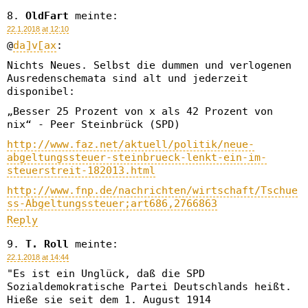
OldFart
meinte:
22.1.2018 at 12:10
@
da]v[ax
:
Nichts Neues. Selbst die dummen und verlogenen
Ausredenschemata sind alt und jederzeit
disponibel:
„Besser 25 Prozent von x als 42 Prozent von
nix“ - Peer Steinbrück (SPD)
http://www.faz.net/aktuell/politik/neue-
abgeltungssteuer-steinbrueck-lenkt-ein-im-
steuerstreit-182013.html
http://www.fnp.de/nachrichten/wirtschaft/Tschue
ss-Abgeltungssteuer;art686,2766863
Reply
T. Roll
meinte:
22.1.2018 at 14:44
"Es ist ein Unglück, daß die SPD
Sozialdemokratische Partei Deutschlands heißt.
Hieße sie seit dem 1. August 1914