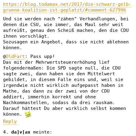
https://blog.todamax.net/2017/die-schwarz-gelb-
gruene-koalition-ist-geplatzt/#comment-627996
Und sie werden nach "zähen" Verhandlungen, bei
denen die CSU, wie immer, das Maul sehr weit
aufreißt, genau den Scheiß machen, den die CDU
ihnen vorschlägt.
Sozusagen ein Angebot, dass sie nicht ablehnen
können.
@
OldFart
: Pass upp!
Das mit der Mehrwertsteuererhöhung lief
folgendermaßen: Die SPD sagte null, die CDU
sagte zwei, dann haben sie den Mittelwert
gebildet, in diesem Falle eins und, weil sie
irgendwie nicht wirklich aufgepasst haben in
Mathe, das dann zu der zwei von der CDU
addiert, immerhin korrekt und ohne
Nachkommastellen, sodass da drei rauskam.
Darauf hättest Du aber wirklich selbst kommen
können.
Reply
da]v[ax
meinte: