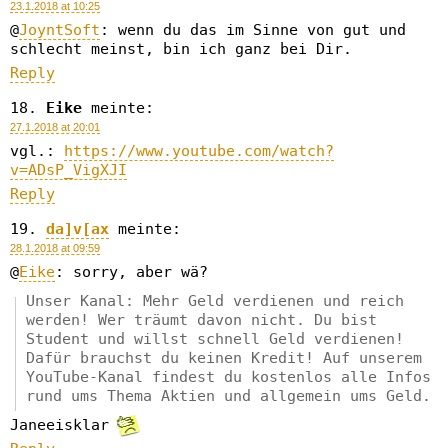
23.1.2018 at 10:25
@
JoyntSoft
: wenn du das im Sinne von gut und
schlecht meinst, bin ich ganz bei Dir.
Reply
Eike
meinte:
27.1.2018 at 20:01
vgl.:
https://www.youtube.com/watch?
v=ADsP_VigXJI
Reply
da]v[ax
meinte:
28.1.2018 at 09:59
@
Eike
: sorry, aber wä?
Unser Kanal: Mehr Geld verdienen und reich
werden! Wer träumt davon nicht. Du bist
Student und willst schnell Geld verdienen!
Dafür brauchst du keinen Kredit! Auf unserem
YouTube-Kanal findest du kostenlos alle Infos
rund ums Thema Aktien und allgemein ums Geld.
Janeeisklar