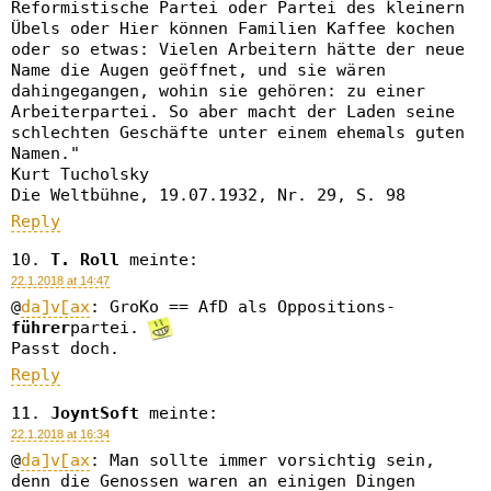
Reformistische Partei oder Partei des kleinern
Übels oder Hier können Familien Kaffee kochen
oder so etwas: Vielen Arbeitern hätte der neue
Name die Augen geöffnet, und sie wären
dahingegangen, wohin sie gehören: zu einer
Arbeiterpartei. So aber macht der Laden seine
schlechten Geschäfte unter einem ehemals guten
Namen."
Kurt Tucholsky
Die Weltbühne, 19.07.1932, Nr. 29, S. 98
Reply
T. Roll
meinte:
22.1.2018 at 14:47
@
da]v[ax
: GroKo == AfD als Oppositions-
führer
partei.
Passt doch.
Reply
JoyntSoft
meinte:
22.1.2018 at 16:34
@
da]v[ax
: Man sollte immer vorsichtig sein,
denn die Genossen waren an einigen Dingen