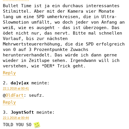
Bullet Time ist ja ein durchaus interessantes
Stilmittel. Aber mit der Kamera vier Monate
lang um eine SPD umherkreisen, die in Ultra-
Slowmotion umfällt, wo doch jeder von Anfang an
weiß, wie es ausgeht - das ist überzogen. Das
ödet nicht nur, das nervt. Bitte mal schnellen
Vorlauf, bis zur nächsten
Mehrwertsteuererhöhung, die die SPD erfolgreich
von 0 auf 3 Prozentpunkte Zuwachs
herunterverhandelt. Das würde ich dann gerne
wieder in Zeitlupe sehen. Irgendwann will ich
verstehen, wie *DER* Trick geht.
Reply
da]v[ax
meinte:
22.1.2018 at 00:41
@
OldFart
: seufz.
Reply
JoyntSoft
meinte:
22.1.2018 at 00:44
TOLD YOU SO