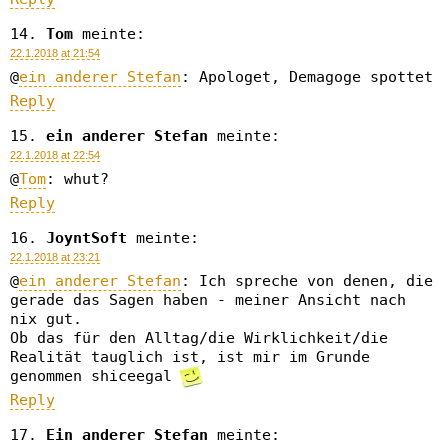
Tom
meinte:
22.1.2018 at 21:54
@
ein anderer Stefan
: Apologet, Demagoge spottet
Reply
ein anderer Stefan
meinte:
22.1.2018 at 22:54
@
Tom
: whut?
Reply
JoyntSoft
meinte:
22.1.2018 at 23:21
@
ein anderer Stefan
: Ich spreche von denen, die
gerade das Sagen haben - meiner Ansicht nach
nix gut.
Ob das für den Alltag/die Wirklichkeit/die
Realität tauglich ist, ist mir im Grunde
genommen shiceegal
Reply
Ein anderer Stefan
meinte: