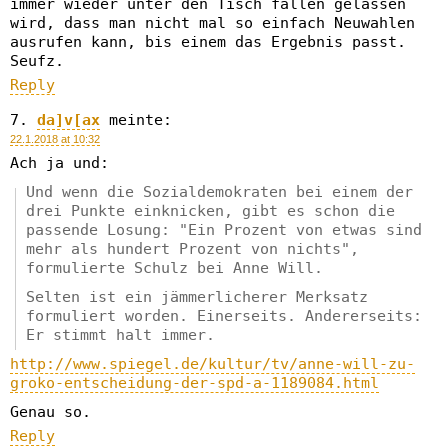
immer wieder unter den Tisch fallen gelassen
wird, dass man nicht mal so einfach Neuwahlen
ausrufen kann, bis einem das Ergebnis passt.
Seufz.
Reply
da]v[ax
meinte:
22.1.2018 at 10:32
Ach ja und:
Und wenn die Sozialdemokraten bei einem der
drei Punkte einknicken, gibt es schon die
passende Losung: "Ein Prozent von etwas sind
mehr als hundert Prozent von nichts",
formulierte Schulz bei Anne Will.
Selten ist ein jämmerlicherer Merksatz
formuliert worden. Einerseits. Andererseits:
Er stimmt halt immer.
http://www.spiegel.de/kultur/tv/anne-will-zu-
groko-entscheidung-der-spd-a-1189084.html
Genau so.
Reply