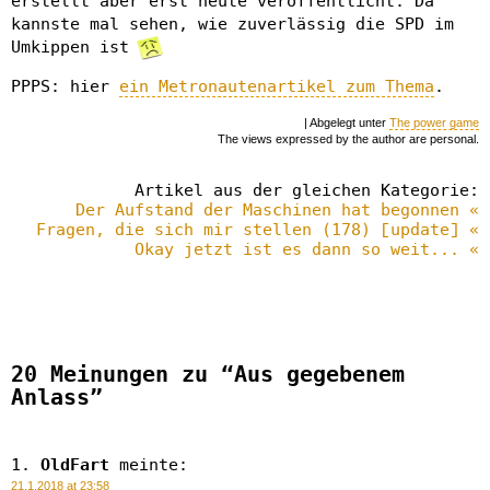
erstellt aber erst heute veröffentlicht. Da
kannste mal sehen, wie zuverlässig die SPD im
Umkippen ist
PPPS: hier
ein Metronautenartikel zum Thema
.
| Abgelegt unter
The power game
The views expressed by the author are personal.
Artikel aus der gleichen Kategorie:
Der Aufstand der Maschinen hat begonnen «
Fragen, die sich mir stellen (178) [update] «
Okay jetzt ist es dann so weit... «
20 Meinungen zu “Aus gegebenem
Anlass”
OldFart
meinte:
21.1.2018 at 23:58