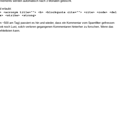
nements werden automatisch nach 3 Monaten gelöscht.
d erlaubt:
> <acronym title=""> <b> <blockquote cite=""> <cite> <code> <del
s> <strike> <strong>
~500 am Tag) passiert es hin und wieder, dass ein Kommentar vom Spamfilter gefressen
r Zeit noch Lust, solch verloren gegangenen Kommentaren hinterher zu forschen. Wenn das
whitelisten kann.