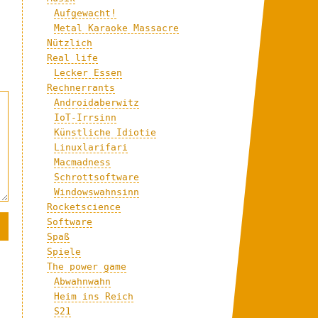
Aufgewacht!
Metal Karaoke Massacre
Nützlich
Real life
Lecker Essen
Rechnerrants
Androidaberwitz
IoT-Irrsinn
Künstliche Idiotie
Linuxlarifari
Macmadness
Schrottsoftware
Windowswahnsinn
Rocketscience
Software
Spaß
Spiele
The power game
Abwahnwahn
Heim ins Reich
S21