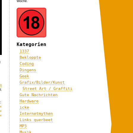
Woche.
Kategorien
1337
Bekloppte
g
Coding
Dingens
Geek
Grafix/Bilder/Kunst
eo
Street Art / Graffiti
l.
Gute Nachrichten
Hardware
:
«
icke
«
Internetmythen
«
Links querbeet
MP3
Musik