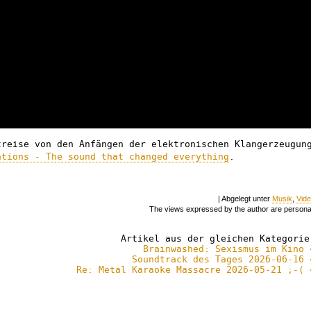
treise von den Anfängen der elektronischen Klangerzeugun
ations - The sound that changed everything
.
| Abgelegt unter
Musik
,
Vid
The views expressed by the author are persona
Artikel aus der gleichen Kategorie
Brainwashed: Sexismus im Kino 
Soundtrack des Tages 2026-06-16 
Re: Metal Karaoke Massacre 2026-05-21 ;-( 