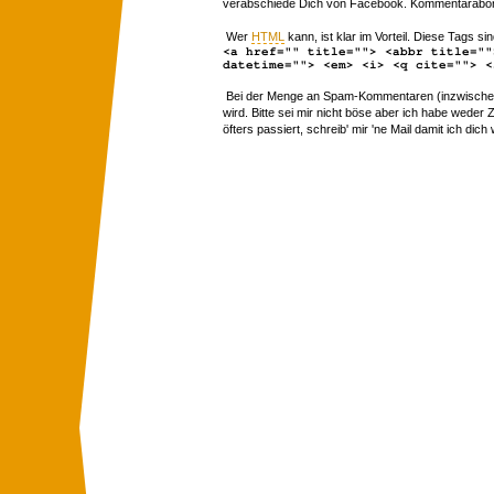
verabschiede Dich von Facebook. Kommentarabon
Wer
HTML
kann, ist klar im Vorteil. Diese Tags sin
<a href="" title=""> <abbr title=""
datetime=""> <em> <i> <q cite=""> <
Bei der Menge an Spam-Kommentaren (inzwischen 
wird. Bitte sei mir nicht böse aber ich habe wede
öfters passiert, schreib' mir 'ne Mail damit ich dich 