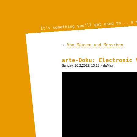
It's something you'll get used to... a 
«
Von Mäusen und Menschen
arte-Doku: Electronic 
Sunday, 20.2.2022, 13:18
> daMax