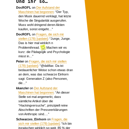
Und ihr so…
DocROFL
on
Der Aufstand der
Maschinen hat begonnen
: “
Der Typ,
den Musk dauernd verklagt, hat letzte
Woche die Singularität ausgerufen.
Muss wohl dringend deren Aktien
kaufen, sonst entgeht…
”
DocROFL
on
Fragen, die sich mir
stellen (178) [update]
: “
Junge, Junge.
Das is hier mal wirklich n
Problemthread.
Machen wir es
kurz: die Pädagogik und Psychologie
misst in…
”
Peter
on
Fragen, die sich mir stellen
(178) [update]
: “
@daMax: Da ist
bedauerlicher Weise schon etwas dran
an dem, was das schwarze Einhorn
sagt: Generation Z (also Personen,
die…
”
kkanzler
on
Der Aufstand der
Maschinen hat begonnen
: “
An dieser
Stelle sei mal angemerkt, dass
sämtliche Artikel über die
“Hackingversuche”, prinzipiell reine
Abschriften der Presseerklärungen
von Anthropic sind.…
”
Schwarzes_Einhorn
on
Fragen, die
sich mir stellen (178) [update]
: “
Ich bin
inzwischen wirklich so weit, 85 % der