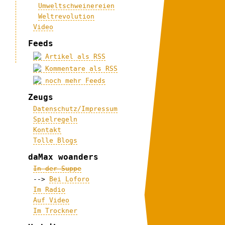
Umweltschweinereien
Weltrevolution
Video
Feeds
Artikel als RSS
Kommentare als RSS
noch mehr Feeds
Zeugs
Datenschutz/Impressum
Spielregeln
Kontakt
Tolle Blogs
daMax woanders
In der Suppe
-->
Bei Loforo
Im Radio
Auf Video
Im Trockner