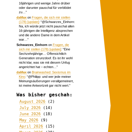
16jährigen und wenige Jahre drüber
oder darunter pauschal für verblödet
zu…
”
daMax
on
Fragen, die sich mir stellen
(178) [update]
: “
@Schwarzes_Einhorn:
Na, ich würde jetzt nicht pauschal allen
16-jährigen die Intelligenz absprechen
und die andere Dame in dem Artikel
war…
”
Schwarzes_Einhorn
on
Fragen, die
sich mir stellen (178) [update]
: “
Eine
Sechzehnjährige… Offensichtlich
Generation strunzdoof. Es ist ihr wohl
nicht klar, was sie mit diesem Unfug
angerichtet hat – echten…
”
daMax
on
Brainwashed: Sexismus im
Kino
: “
@Philipp: und wer jede meiner
Meinungsäußerungen verallgemeinert,
ist meine Antwortzeit gar nicht wert.
”
Was bisher geschah:
August 2026
(2)
July 2026
(14)
June 2026
(18)
May 2026
(9)
April 2026
(15)