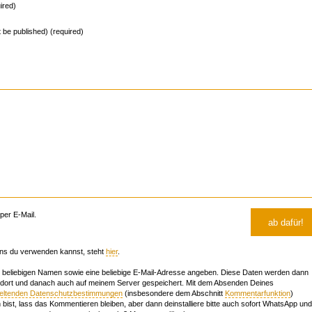
ired)
ot be published) (required)
er E-Mail.
ns du verwenden kannst, steht
hier
.
beliebigen Namen sowie eine beliebige E-Mail-Adresse angeben. Diese Daten werden dann
 dort und danach auch auf meinem Server gespeichert. Mit dem Absenden Deines
geltenden Datenschutzbestimmungen
(insbesondere dem Abschnitt
Kommentarfunktion
)
bist, lass das Kommentieren bleiben, aber dann deinstalliere bitte auch sofort WhatsApp und