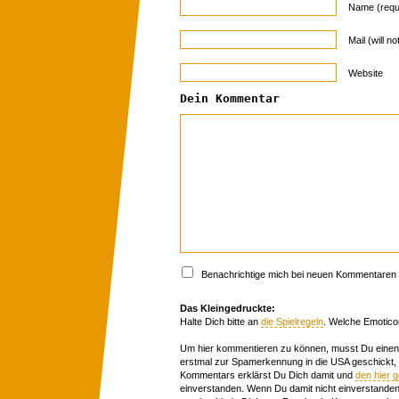
Name (requ
Mail (will n
Website
Dein Kommentar
Benachrichtige mich bei neuen Kommentaren p
Das Kleingedruckte:
Halte Dich bitte an
die Spielregeln
. Welche Emotico
Um hier kommentieren zu können, musst Du einen 
erstmal zur Spamerkennung in die USA geschickt,
Kommentars erklärst Du Dich damit und
den hier 
einverstanden. Wenn Du damit nicht einverstanden 