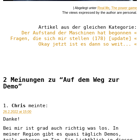
| Abgelegt unter
Real life
,
The power game
The views expressed by the author are personal.
Artikel aus der gleichen Kategorie:
Der Aufstand der Maschinen hat begonnen «
Fragen, die sich mir stellen (178) [update] «
Okay jetzt ist es dann so weit... «
2 Meinungen zu “Auf dem Weg zur
Demo”
Chris
meinte:
26.2.2022 at 15:00
Danke!
Bei mir ist grad auch richtig was los. In
meiner Region gibt es quasi täglich Demos,
teils mehrere am Tag. Ein Lichtblick in dieser