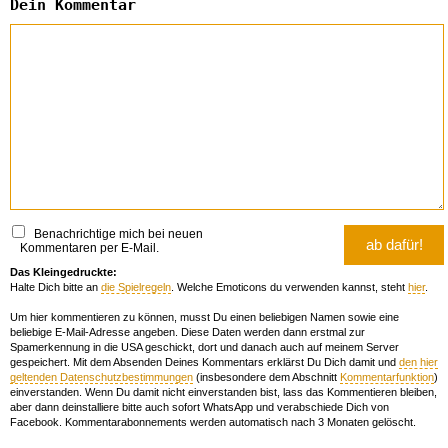
Dein Kommentar
Benachrichtige mich bei neuen
Kommentaren per E-Mail.
Das Kleingedruckte:
Halte Dich bitte an
die Spielregeln
. Welche Emoticons du verwenden kannst, steht
hier
.
Um hier kommentieren zu können, musst Du einen beliebigen Namen sowie eine
beliebige E-Mail-Adresse angeben. Diese Daten werden dann erstmal zur
Spamerkennung in die USA geschickt, dort und danach auch auf meinem Server
gespeichert. Mit dem Absenden Deines Kommentars erklärst Du Dich damit und
den hier
geltenden Datenschutzbestimmungen
(insbesondere dem Abschnitt
Kommentarfunktion
)
einverstanden. Wenn Du damit nicht einverstanden bist, lass das Kommentieren bleiben,
aber dann deinstalliere bitte auch sofort WhatsApp und verabschiede Dich von
Facebook. Kommentarabonnements werden automatisch nach 3 Monaten gelöscht.