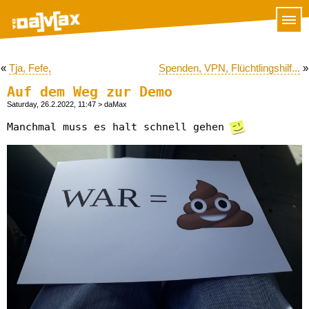
«
Tja, Fefe,
Spenden, VPN, Flüchtlingshilf...
»
Auf dem Weg zur Demo
Saturday, 26.2.2022, 11:47
> daMax
Manchmal muss es halt schnell gehen