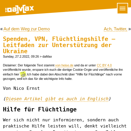
«
Auf dem Weg zur Demo
Ach, Twitter,
»
Spenden, VPN, Flüchtlingshilfe –
Leitfaden zur Unterstützung der
Ukraine
Sunday, 27.2.2022, 09:26
> daMax
Dislaimer: Der folgende Text stammt
von heise.de
und da er unter
CC BY 4.0
veröffentlicht wurde, erspare ich euch die dortige Cookie-Orgie und veröffentliche ihn
einfach hier
Ich habe dabei den Abschnitt über "Hilfe für Flüchtlinge" nach vorne
gezogen, weil ich das für die wichtigste Info halte.
Von Nico Ernst
(
Diesen Artikel gibt es auch in Englisch
)
Hilfe für Flüchtlinge
Wer sich nicht nur informieren, sondern auch
praktische Hilfe leisten will, denkt vielleicht