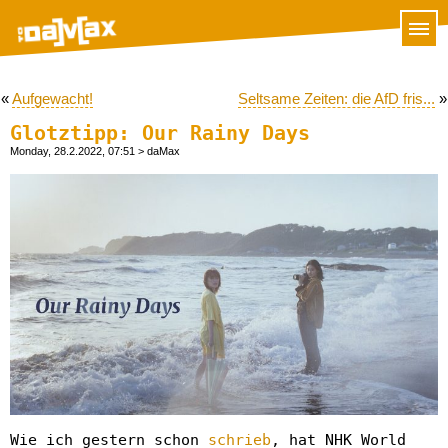
«
Aufgewacht!
Seltsame Zeiten: die AfD fris...
»
Glotztipp: Our Rainy Days
Monday, 28.2.2022, 07:51
> daMax
Wie ich gestern schon
schrieb
, hat NHK World