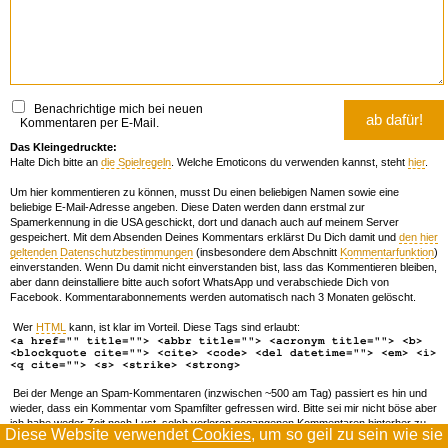
Benachrichtige mich bei neuen
Kommentaren per E-Mail.
Das Kleingedruckte:
Halte Dich bitte an
die Spielregeln
. Welche Emoticons du verwenden kannst, steht
hier
.
Um hier kommentieren zu können, musst Du einen beliebigen Namen sowie eine
beliebige E-Mail-Adresse angeben. Diese Daten werden dann erstmal zur
Spamerkennung in die USA geschickt, dort und danach auch auf meinem Server
gespeichert. Mit dem Absenden Deines Kommentars erklärst Du Dich damit und
den hier
geltenden Datenschutzbestimmungen
(insbesondere dem Abschnitt
Kommentarfunktion
)
einverstanden. Wenn Du damit nicht einverstanden bist, lass das Kommentieren bleiben,
aber dann deinstalliere bitte auch sofort WhatsApp und verabschiede Dich von
Facebook. Kommentarabonnements werden automatisch nach 3 Monaten gelöscht.
Wer
HTML
kann, ist klar im Vorteil. Diese Tags sind erlaubt:
<a href="" title=""> <abbr title=""> <acronym title=""> <b>
<blockquote cite=""> <cite> <code> <del datetime=""> <em> <i>
<q cite=""> <s> <strike> <strong>
Bei der Menge an Spam-Kommentaren (inzwischen ~500 am Tag) passiert es hin und
wieder, dass ein Kommentar vom Spamfilter gefressen wird. Bitte sei mir nicht böse aber
ich habe weder Zeit noch Lust, solch verloren gegangenen Kommentaren hinterher zu
Diese Website verwendet
Cookies
, um so geil zu sein wie sie
forschen. Wenn das öfters passiert, schreib' mir 'ne Mail damit ich dich whitelisten kann.