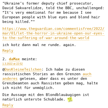
"Ukraine’s former deputy chief prosecutor,
David Sakvarelidze, told the BBC, unchallenged:
“It’s very emotional for me because I see
European people with blue eyes and blond hair
being killed.”"
https://www.theguardian.com/commentisfree/2022/
mar/01/let-the-horror-in-ukraine-open-our-eyes-
to-the-suffering-of-war-around-the-world
ich kotz dann mal ne runde. again.
Reply
daMax
meinte:
1.3.2022 at 22:52
@
DasKleineTeilchen
: Ich habe zu diesen
rassistischen Stories an den Grenzen
auch
anderes
gelesen, aber dass es unter den
Grenzbeamten auch Rassisten geben mag, halte
ich nicht für unmöglich.
Die Aussage mit den Blondblauäugigen ist
natürlich unterste Schublade.
Reply