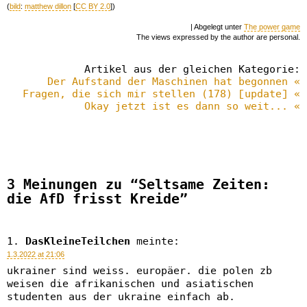
(
bild
:
matthew dillon
[
CC BY 2.0
])
| Abgelegt unter
The power game
The views expressed by the author are personal.
Artikel aus der gleichen Kategorie:
Der Aufstand der Maschinen hat begonnen «
Fragen, die sich mir stellen (178) [update] «
Okay jetzt ist es dann so weit... «
3 Meinungen zu “Seltsame Zeiten:
die AfD frisst Kreide”
DasKleineTeilchen
meinte:
1.3.2022 at 21:06
ukrainer sind weiss. europäer. die polen zb
weisen die afrikanischen und asiatischen
studenten aus der ukraine einfach ab.