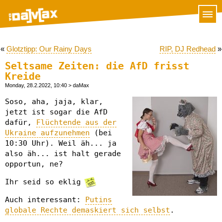
«
Glotztipp: Our Rainy Days
RIP, DJ Redhead
»
Seltsame Zeiten: die AfD frisst
Kreide
Monday, 28.2.2022, 10:40
> daMax
Soso, aha, jaja, klar,
jetzt ist sogar die AfD
dafür,
Flüchtende aus der
Ukraine aufzunehmen
(bei
10:30 Uhr). Weil äh... ja
also äh... ist halt gerade
opportun, ne?
Ihr seid so eklig
Auch interessant:
Putins
globale Rechte demaskiert sich selbst
.