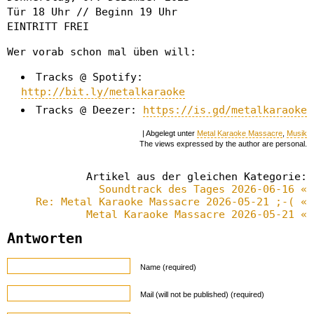
Tür 18 Uhr // Beginn 19 Uhr
EINTRITT FREI
Wer vorab schon mal üben will:
Tracks @ Spotify:
http://bit.ly/metalkaraoke
Tracks @ Deezer:
https://is.gd/metalkaraoke
| Abgelegt unter
Metal Karaoke Massacre
,
Musik
The views expressed by the author are personal.
Artikel aus der gleichen Kategorie:
Soundtrack des Tages 2026-06-16 «
Re: Metal Karaoke Massacre 2026-05-21 ;-( «
Metal Karaoke Massacre 2026-05-21 «
Antworten
Name (required)
Mail (will not be published) (required)