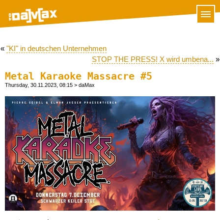
«
"KI" in deutschen Unternehmen
STOP THE PRESS! X wird umbena...
»
Metal Karaoke Massacre #5
Thursday, 30.11.2023, 08:15
> daMax