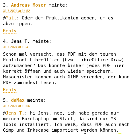
Andreas Moser
meinte:
31.7.2024 at 14:52
@
Matt
: Oder dem Praktikanten geben, um es
abzutippen.
Reply
Jens T.
meinte:
31.7.2024 at 19:41
Schon mal versucht, das PDF mit dem teuren
Profitool LibreOffice (bzw. LibreOffice-Draw)
aufzumachen? Das konnte bisher jedes PDF hier
korrekt öffnen und auch wieder speichern.
Masochisten können auch GIMP verenden, der kann
PDF zumindest lesen.
Reply
daMax
meinte:
31.7.2024 at 19:56
@
Jens T.
: hi Jens, nee, ich habe gerade nur
meinen Bürolaptop am Start, da sind nur MS-
Tools installiert. Ich weiß, dass PDF auch nach
Gimp und Inkscape importiert werden können,