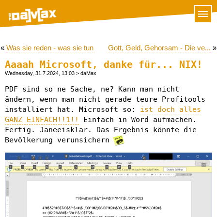
«
Was sie reden - was sie tun
Gott, Geld, Gehorsam - Die ve...
»
Aaaah Microsoft, danke für... NIX!
Wednesday, 31.7.2024, 13:03
> daMax
PDF sind so ne Sache, ne? Kann man nicht
ändern, wenn man nicht gerade teure Profitools
installiert hat. Microsoft so:
ist doch alles
GANZ EINFACH!!1!!
Einfach in Word aufmachen.
Fertig. Janeeisklar. Das Ergebnis könnte die
Bevölkerung verunsichern