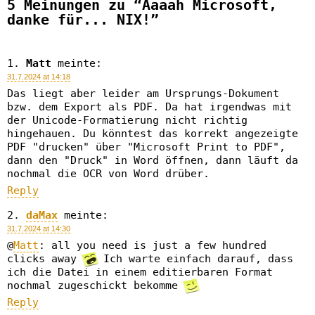
5 Meinungen zu “Aaaah Microsoft,
danke für... NIX!”
Matt
meinte:
31.7.2024 at 14:18
Das liegt aber leider am Ursprungs-Dokument
bzw. dem Export als PDF. Da hat irgendwas mit
der Unicode-Formatierung nicht richtig
hingehauen. Du könntest das korrekt angezeigte
PDF "drucken" über "Microsoft Print to PDF",
dann den "Druck" in Word öffnen, dann läuft da
nochmal die OCR von Word drüber.
Reply
daMax
meinte:
31.7.2024 at 14:30
@
Matt
: all you need is just a few hundred
clicks away
Ich warte einfach darauf, dass
ich die Datei in einem editierbaren Format
nochmal zugeschickt bekomme
Reply