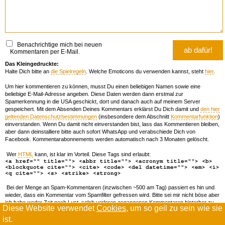
Benachrichtige mich bei neuen
Kommentaren per E-Mail.
Das Kleingedruckte:
Halte Dich bitte an
die Spielregeln
. Welche Emoticons du verwenden kannst, steht
hier
.
Um hier kommentieren zu können, musst Du einen beliebigen Namen sowie eine
beliebige E-Mail-Adresse angeben. Diese Daten werden dann erstmal zur
Spamerkennung in die USA geschickt, dort und danach auch auf meinem Server
gespeichert. Mit dem Absenden Deines Kommentars erklärst Du Dich damit und
den hier
geltenden Datenschutzbestimmungen
(insbesondere dem Abschnitt
Kommentarfunktion
)
einverstanden. Wenn Du damit nicht einverstanden bist, lass das Kommentieren bleiben,
aber dann deinstalliere bitte auch sofort WhatsApp und verabschiede Dich von
Facebook. Kommentarabonnements werden automatisch nach 3 Monaten gelöscht.
Wer
HTML
kann, ist klar im Vorteil. Diese Tags sind erlaubt:
<a href="" title=""> <abbr title=""> <acronym title=""> <b>
<blockquote cite=""> <cite> <code> <del datetime=""> <em> <i>
<q cite=""> <s> <strike> <strong>
Bei der Menge an Spam-Kommentaren (inzwischen ~500 am Tag) passiert es hin und
wieder, dass ein Kommentar vom Spamfilter gefressen wird. Bitte sei mir nicht böse aber
ich habe weder Zeit noch Lust, solch verloren gegangenen Kommentaren hinterher zu
Diese Website verwendet
Cookies
, um so geil zu sein wie sie
forschen. Wenn das öfters passiert, schreib' mir 'ne Mail damit ich dich whitelisten kann.
ist.
Willkommen in der Scrollwüste