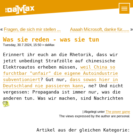
«
Fragen, die sich mir stellen ...
Aaaah Microsoft, danke für......
»
Was sie reden - was sie tun
Tuesday, 30.7.2024, 15:50
> daMax
Erinnert ihr euch an die Rhetorik, dass wir
jetzt unbedingt Strafzölle auf chinesische
Elektroautos erheben müssen,
weil China so
furchtbar "unfair" die eigene Autoindustrie
subventioniert
? Gut nur,
dass sowas hier in
Deutschland nie passieren kann
, ne? Und nicht
vergessen: Propaganda ist immer nur, was die
anderen tun. Was wir machen, sind Nachrichten
| Abgelegt unter
The power game
The views expressed by the author are personal.
Artikel aus der gleichen Kategorie: