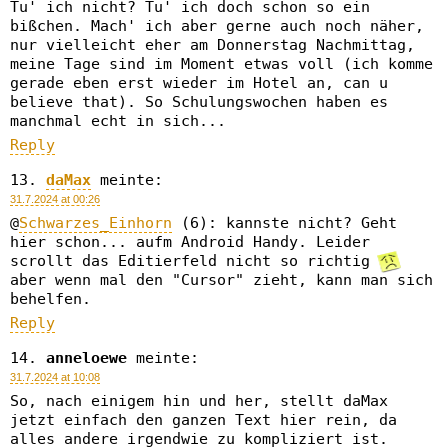
Tu' ich nicht? Tu' ich doch schon so ein
bißchen. Mach' ich aber gerne auch noch näher,
nur vielleicht eher am Donnerstag Nachmittag,
meine Tage sind im Moment etwas voll (ich komme
gerade eben erst wieder im Hotel an, can u
believe that). So Schulungswochen haben es
manchmal echt in sich...
Reply
daMax
meinte:
31.7.2024 at 00:26
@
Schwarzes_Einhorn
(6): kannste nicht? Geht
hier schon... aufm Android Handy. Leider
scrollt das Editierfeld nicht so richtig
aber wenn mal den "Cursor" zieht, kann man sich
behelfen.
Reply
anneloewe
meinte:
31.7.2024 at 10:08
So, nach einigem hin und her, stellt daMax
jetzt einfach den ganzen Text hier rein, da
alles andere irgendwie zu kompliziert ist.