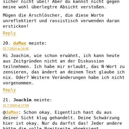
sicher nicht übel! Aber du kannst nicht gegen
meine wohl überlegtre Absicht verstoßen.
Mögen die Arschlöscher, die diese Worte
unreflektiert und rassistisch verwenden daran
ersticken!
Reply
daMax
meinte:
31.7.2024 at 16:45
Hi Joachim, wie schon erwähnt, ich kann heute
aus Zeitgründen nicht an der Diskussion
teilnehmen. Ich habe mir erlaubt, das N-Wort zu
zensieren, das ändert an deinem Text glaube ich
nix. Oder? Weitere Veränderungen habe ich nicht
vorgenommen.
Reply
Joachim
meinte:
31.7.2024 at 17:59
@
daMax
: Schon okay. Eigentlich hast du aus
deiner Sicht klug gehandelt. Deine Schwärzung
hier ist okay. Nur du darfst das! Jeder andere
hätte die volle Breitseite abgekriegt.