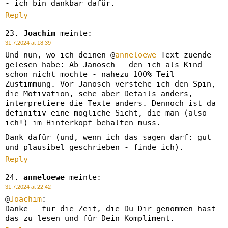
- ich bin dankbar dafür.
Reply
Joachim
meinte:
31.7.2024 at 18:39
Und nun, wo ich deinen @
anneloewe
Text zuende
gelesen habe: Ab Janosch - den ich als Kind
schon nicht mochte - nahezu 100% Teil
Zustimmung. Vor Janosch verstehe ich den Spin,
die Motivation, sehe aber Details anders,
interpretiere die Texte anders. Dennoch ist da
definitiv eine mögliche Sicht, die man (also
ich!) im Hinterkopf behalten muss.
Dank dafür (und, wenn ich das sagen darf: gut
und plausibel geschrieben - finde ich).
Reply
anneloewe
meinte:
31.7.2024 at 22:42
@
Joachim
:
Danke - für die Zeit, die Du Dir genommen hast
das zu lesen und für Dein Kompliment.