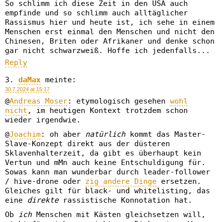
So schlimm ich diese Zeit in den USA auch
empfinde und so schlimm auch alltäglicher
Rassismus hier und heute ist, ich sehe in einem
Menschen erst einmal den Menschen und nicht den
Chinesen, Briten oder Afrikaner und denke schon
gar nicht schwarzweiß. Hoffe ich jedenfalls...
Reply
daMax
meinte:
30.7.2024 at 15:17
@
Andreas Moser
: etymologisch gesehen
wohl
nicht
, im heutigen Kontext trotzdem schon
wieder irgendwie.
@
Joachim
: oh aber
natürlich
kommt das Master-
Slave-Konzept direkt aus der düsteren
Sklavenhalterzeit, da gibt es überhaupt kein
Vertun und mMn auch keine Entschuldigung für.
Sowas kann man wunderbar durch leader-follower
/ hive-drone oder
zig andere Dinge
ersetzen.
Gleiches gilt für black- und whitelisting, das
eine
direkte
rassistische Konnotation hat.
Ob
ich
Menschen mit Kästen gleichsetzen will,