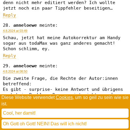
denn nicht mehr editiert werden? Ich wollte
jetzt noch ein paar Tippfehler beseitigen…
Reply
anneloewe
meinte:
4.8.2024 at 03:49
Schau, jetzt hat meine Autokorrektur am Handy
sogar aus todaMax was ganz anderes gemacht!
Schon schlimm, ey.
Reply
anneloewe
meinte:
4.8.2024 at 08:50
Die zweite Frage, die Rechte der Autor:innen
betreffend:
Es gibt - surprise- keine Antwort und übrigens
auch kein Problem. Denn es ist nicht so, dass
Diese Website verwendet
Cookies
, um so geil zu sein wie sie
wir jetzt inflationär historische Texte
ist.
verändern wegen Wokeness.
Cool, her damit!
Vereinzelt ist dies in KINDERBÜCHERN geschehen-
mir sind genau zwei Beispiele bekannt. In Pipi
Oh Gott oh Gott! NEIN! Das will ich nicht!
Langstrumpf hat der Verlag sich für den Begriff