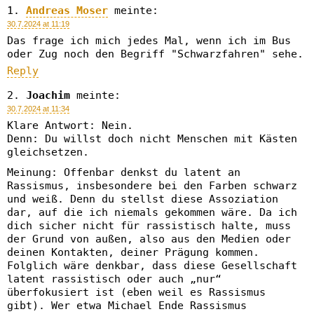
Andreas Moser
meinte:
30.7.2024 at 11:19
Das frage ich mich jedes Mal, wenn ich im Bus
oder Zug noch den Begriff "Schwarzfahren" sehe.
Reply
Joachim
meinte:
30.7.2024 at 11:34
Klare Antwort: Nein.
Denn: Du willst doch nicht Menschen mit Kästen
gleichsetzen.
Meinung: Offenbar denkst du latent an
Rassismus, insbesondere bei den Farben schwarz
und weiß. Denn du stellst diese Assoziation
dar, auf die ich niemals gekommen wäre. Da ich
dich sicher nicht für rassistisch halte, muss
der Grund von außen, also aus den Medien oder
deinen Kontakten, deiner Prägung kommen.
Folglich wäre denkbar, dass diese Gesellschaft
latent rassistisch oder auch „nur“
überfokusiert ist (eben weil es Rassismus
gibt). Wer etwa Michael Ende Rassismus