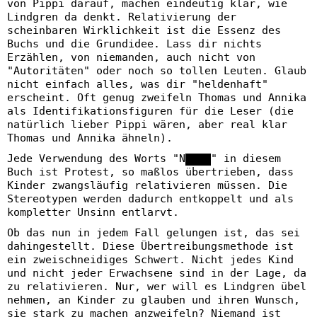
von Pippi darauf, machen eindeutig klar, wie
Lindgren da denkt. Relativierung der
scheinbaren Wirklichkeit ist die Essenz des
Buchs und die Grundidee. Lass dir nichts
Erzählen, von niemanden, auch nicht von
"Autoritäten" oder noch so tollen Leuten. Glaub
nicht einfach alles, was dir "heldenhaft"
erscheint. Oft genug zweifeln Thomas und Annika
als Identifikationsfiguren für die Leser (die
natürlich lieber Pippi wären, aber real klar
Thomas und Annika ähneln).
Jede Verwendung des Worts "N████" in diesem
Buch ist Protest, so maßlos übertrieben, dass
Kinder zwangsläufig relativieren müssen. Die
Stereotypen werden dadurch entkoppelt und als
kompletter Unsinn entlarvt.
Ob das nun in jedem Fall gelungen ist, das sei
dahingestellt. Diese Übertreibungsmethode ist
ein zweischneidiges Schwert. Nicht jedes Kind
und nicht jeder Erwachsene sind in der Lage, da
zu relativieren. Nur, wer will es Lindgren übel
nehmen, an Kinder zu glauben und ihren Wunsch,
sie stark zu machen anzweifeln? Niemand ist