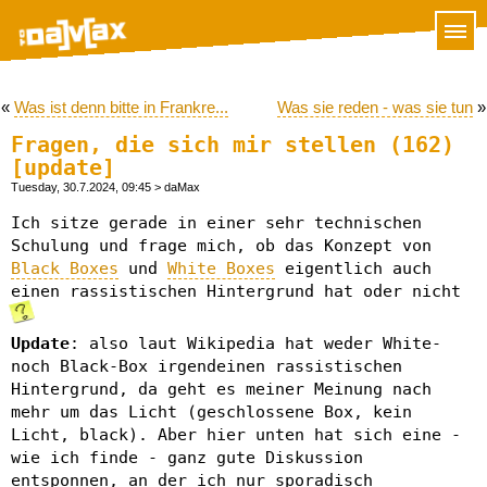
«
Was ist denn bitte in Frankre...
Was sie reden - was sie tun
»
Fragen, die sich mir stellen (162)
[update]
Tuesday, 30.7.2024, 09:45
> daMax
Ich sitze gerade in einer sehr technischen
Schulung und frage mich, ob das Konzept von
Black Boxes
und
White Boxes
eigentlich auch
einen rassistischen Hintergrund hat oder nicht
Update
: also laut Wikipedia hat weder White-
noch Black-Box irgendeinen rassistischen
Hintergrund, da geht es meiner Meinung nach
mehr um das Licht (geschlossene Box, kein
Licht, black). Aber hier unten hat sich eine -
wie ich finde - ganz gute Diskussion
entsponnen, an der ich nur sporadisch