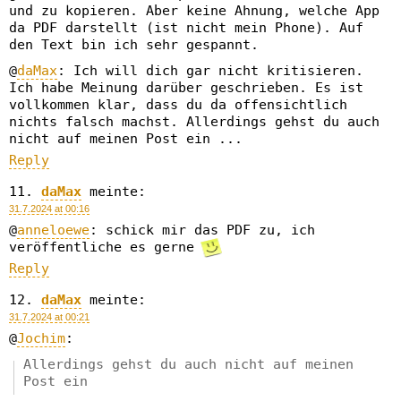
und zu kopieren. Aber keine Ahnung, welche App
da PDF darstellt (ist nicht mein Phone). Auf
den Text bin ich sehr gespannt.
@
daMax
: Ich will dich gar nicht kritisieren.
Ich habe Meinung darüber geschrieben. Es ist
vollkommen klar, dass du da offensichtlich
nichts falsch machst. Allerdings gehst du auch
nicht auf meinen Post ein ...
Reply
daMax
meinte:
31.7.2024 at 00:16
@
anneloewe
: schick mir das PDF zu, ich
veröffentliche es gerne
Reply
daMax
meinte:
31.7.2024 at 00:21
@
Jochim
:
Allerdings gehst du auch nicht auf meinen
Post ein