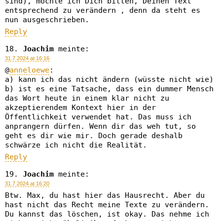
sind), möchte ich Dich bitten, Deinen Text
entsprechend zu verändern , denn da steht es
nun ausgeschrieben.
Reply
Joachim
meinte:
31.7.2024 at 16:16
@
anneloewe
:
a) kann ich das nicht ändern (wüsste nicht wie)
b) ist es eine Tatsache, dass ein dummer Mensch
das Wort heute in einem klar nicht zu
akzeptierendem Kontext hier in der
Öffentlichkeit verwendet hat. Das muss ich
anprangern dürfen. Wenn dir das weh tut, so
geht es dir wie mir. Doch gerade deshalb
schwärze ich nicht die Realität.
Reply
Joachim
meinte:
31.7.2024 at 16:20
Btw. Max, du hast hier das Hausrecht. Aber du
hast nicht das Recht meine Texte zu verändern.
Du kannst das löschen, ist okay. Das nehme ich