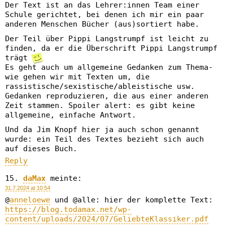
Der Text ist an das Lehrer:innen Team einer
Schule gerichtet, bei denen ich mir ein paar
anderen Menschen Bücher (aus)sortiert habe.
Der Teil über Pippi Langstrumpf ist leicht zu
finden, da er die Überschrift Pippi Langstrumpf
trägt
Es geht auch um allgemeine Gedanken zum Thema-
wie gehen wir mit Texten um, die
rassistische/sexistische/ableistische usw.
Gedanken reproduzieren, die aus einer anderen
Zeit stammen. Spoiler alert: es gibt keine
allgemeine, einfache Antwort.
Und da Jim Knopf hier ja auch schon genannt
wurde: ein Teil des Textes bezieht sich auch
auf dieses Buch.
Reply
daMax
meinte:
31.7.2024 at 10:54
@
anneloewe
und @alle: hier der komplette Text:
https://blog.todamax.net/wp-
content/uploads/2024/07/GeliebteKlassiker.pdf