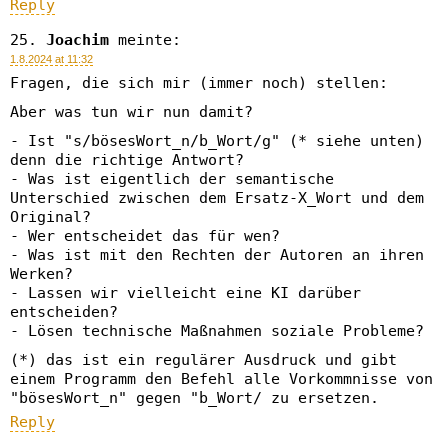
Reply
Joachim
meinte:
1.8.2024 at 11:32
Fragen, die sich mir (immer noch) stellen:
Aber was tun wir nun damit?
- Ist "s/bösesWort_n/b_Wort/g" (* siehe unten)
denn die richtige Antwort?
- Was ist eigentlich der semantische
Unterschied zwischen dem Ersatz-X_Wort und dem
Original?
- Wer entscheidet das für wen?
- Was ist mit den Rechten der Autoren an ihren
Werken?
- Lassen wir vielleicht eine KI darüber
entscheiden?
- Lösen technische Maßnahmen soziale Probleme?
(*) das ist ein regulärer Ausdruck und gibt
einem Programm den Befehl alle Vorkommnisse von
"bösesWort_n" gegen "b_Wort/ zu ersetzen.
Reply