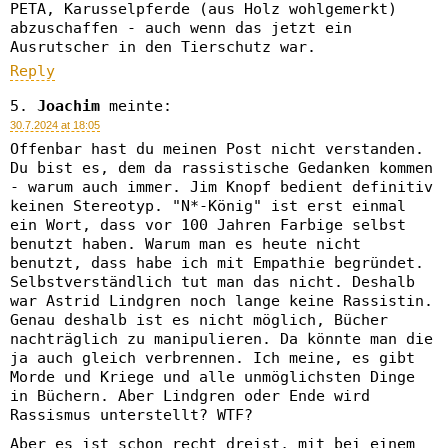
PETA, Karusselpferde (aus Holz wohlgemerkt)
abzuschaffen - auch wenn das jetzt ein
Ausrutscher in den Tierschutz war.
Reply
Joachim
meinte:
30.7.2024 at 18:05
Offenbar hast du meinen Post nicht verstanden.
Du bist es, dem da rassistische Gedanken kommen
- warum auch immer. Jim Knopf bedient definitiv
keinen Stereotyp. "N*-König" ist erst einmal
ein Wort, dass vor 100 Jahren Farbige selbst
benutzt haben. Warum man es heute nicht
benutzt, dass habe ich mit Empathie begründet.
Selbstverständlich tut man das nicht. Deshalb
war Astrid Lindgren noch lange keine Rassistin.
Genau deshalb ist es nicht möglich, Bücher
nachträglich zu manipulieren. Da könnte man die
ja auch gleich verbrennen. Ich meine, es gibt
Morde und Kriege und alle unmöglichsten Dinge
in Büchern. Aber Lindgren oder Ende wird
Rassismus unterstellt? WTF?
Aber es ist schon recht dreist, mit bei einem