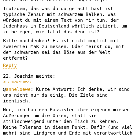
Trotzdem, das was du da gemacht hast ist
typische Zensur mit schwarzem Balken. Was
würdest du mit einem Text von mir tun, der
Judenhass in Deutschland wörtlich zitiert, um
zu belegen, wie fatal das denn ist?
Bitte nachdenken! Es ist nicht möglich mit
zweierlei Maß zu messen. Oder meinst du, mit
dem schwärzen sei das Böse aus der Welt
entfernt?
Reply
Joachim
meinte:
31.7.2024 at 18:23
@
anneloewe
: Kurze Antwort: Ich denke, wir sind
uns nicht nur da einig. Die Ziele sind
identisch.
Nur, ich hau den Rassisten ihre eigenen miesen
Äußerungen um die Ohren, statt sie
stillschweigend unter den Tisch zu kehren.
Keine Toleranz in diesem Punkt. Dafür (und viel
mehr) sind Lindgren und Ende mit verantwortlich