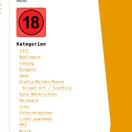
Woche.
«
«
«
Kategorien
1337
Bekloppte
Coding
Dingens
Geek
Grafix/Bilder/Kunst
Street Art / Graffiti
Gute Nachrichten
Hardware
icke
Internetmythen
Links querbeet
MP3
Musik