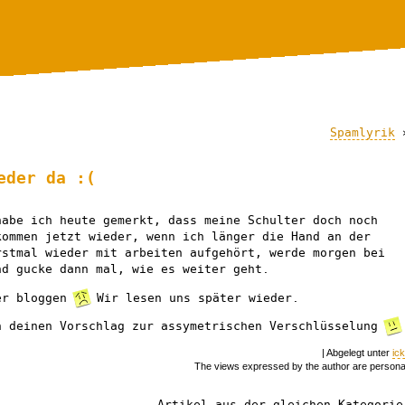
Spamlyrik
eder da :(
habe ich heute gemerkt, dass meine Schulter doch noch
kommen jetzt wieder, wenn ich länger die Hand an der
rstmal wieder mit arbeiten aufgehört, werde morgen bei
nd gucke dann mal, wie es weiter geht.
er bloggen
Wir lesen uns später wieder.
h deinen Vorschlag zur assymetrischen Verschlüsselung
| Abgelegt unter
ic
The views expressed by the author are persona
Artikel aus der gleichen Kategorie