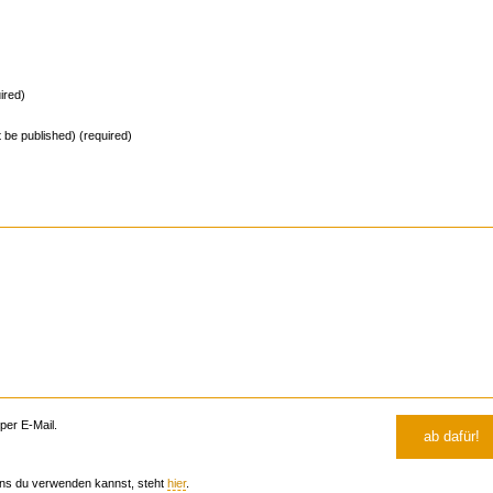
ired)
ot be published) (required)
er E-Mail.
ns du verwenden kannst, steht
hier
.