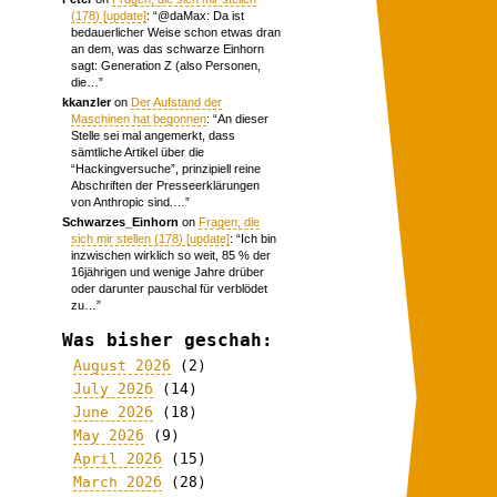
(178) [update]
: “
@daMax: Da ist
bedauerlicher Weise schon etwas dran
an dem, was das schwarze Einhorn
sagt: Generation Z (also Personen,
die…
”
kkanzler
on
Der Aufstand der
Maschinen hat begonnen
: “
An dieser
Stelle sei mal angemerkt, dass
sämtliche Artikel über die
“Hackingversuche”, prinzipiell reine
Abschriften der Presseerklärungen
von Anthropic sind.…
”
Schwarzes_Einhorn
on
Fragen, die
sich mir stellen (178) [update]
: “
Ich bin
inzwischen wirklich so weit, 85 % der
16jährigen und wenige Jahre drüber
oder darunter pauschal für verblödet
zu…
”
Was bisher geschah:
August 2026
(2)
July 2026
(14)
June 2026
(18)
May 2026
(9)
April 2026
(15)
March 2026
(28)