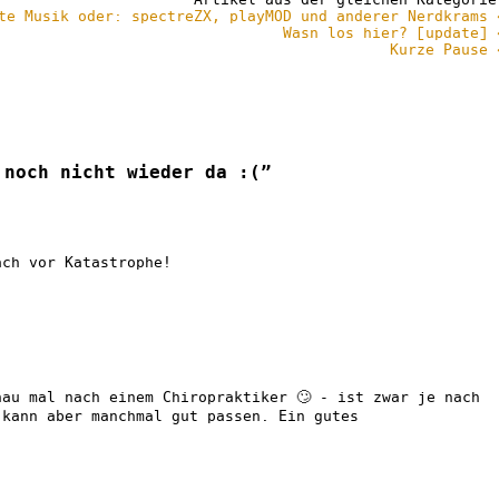
te Musik oder: spectreZX, playMOD und anderer Nerdkrams 
Wasn los hier? [update] 
Kurze Pause 
 noch nicht wieder da :(”
ach vor Katastrophe!
hau mal nach einem Chiropraktiker 🙄 - ist zwar je nach
 kann aber manchmal gut passen. Ein gutes