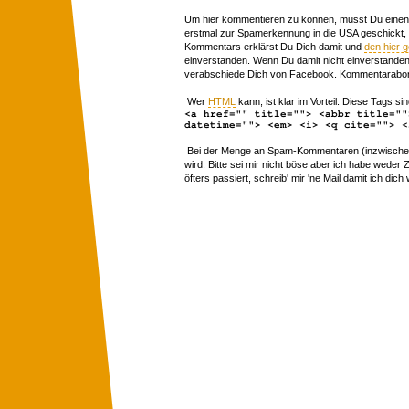
Um hier kommentieren zu können, musst Du einen 
erstmal zur Spamerkennung in die USA geschickt,
Kommentars erklärst Du Dich damit und
den hier 
einverstanden. Wenn Du damit nicht einverstanden 
verabschiede Dich von Facebook. Kommentarabon
Wer
HTML
kann, ist klar im Vorteil. Diese Tags sin
<a href="" title=""> <abbr title=""
datetime=""> <em> <i> <q cite=""> <
Bei der Menge an Spam-Kommentaren (inzwischen 
wird. Bitte sei mir nicht böse aber ich habe wede
öfters passiert, schreib' mir 'ne Mail damit ich dich 