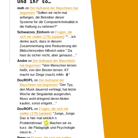
Und ihr so…
meh
on
Der Aufstand der Maschinen hat
begonnen
: “
Sollten wir nicht mal
anfangen, die Betreiber dieser
Systeme für die Computerkriminalität in
die Haftung zu nehmen?
”
Schwarzes_Einhorn
on
Fragen, die
sich mir stellen (178) [update]
: “
“…ich
denke auch, dass in diesem
Zusammenhang eine Reduzierung der
Bildschirmzeiten hilfreich wäre.” Da
hast du sicher recht, aber genauso…
”
Andre
on
Der Aufstand der Maschinen
hat begonnen
: “
Vom Menschen lernen
heißt, von den Besten lernen. K’I’
macht nur Dinge (nach) mMn. 🤷
”
DocROFL
on
Der Aufstand der
Maschinen hat begonnen
: “
Der Typ,
den Musk dauernd verklagt, hat letzte
Woche die Singularität ausgerufen.
Muss wohl dringend deren Aktien
kaufen, sonst entgeht…
”
DocROFL
on
Fragen, die sich mir
stellen (178) [update]
: “
Junge, Junge.
Das is hier mal wirklich n
Problemthread.
Machen wir es
kurz: die Pädagogik und Psychologie
misst in…
”
Peter
on
Fragen, die sich mir stellen