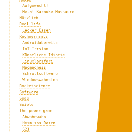
Aufgewacht!
Metal Karaoke Massacre
Nützlich
Real life
Lecker Essen
Rechnerrants
Androidaberwitz
IoT-Irrsinn
Künstliche Idiotie
Linuxlarifari
Macmadness
Schrottsoftware
Windowswahnsinn
Rocketscience
Software
Spaß
Spiele
The power game
Abwahnwahn
Heim ins Reich
S21