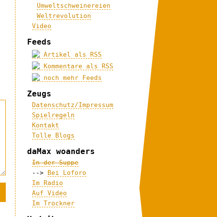
Umweltschweinereien
Weltrevolution
Video
Feeds
Artikel als RSS
Kommentare als RSS
noch mehr Feeds
Zeugs
Datenschutz/Impressum
Spielregeln
Kontakt
Tolle Blogs
daMax woanders
In der Suppe
-->
Bei Loforo
Im Radio
Auf Video
Im Trockner