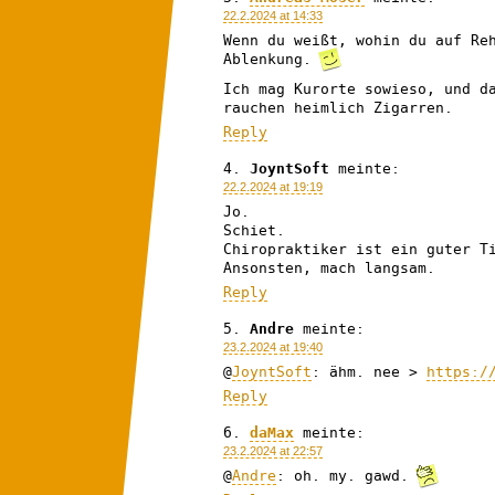
22.2.2024 at 14:33
Wenn du weißt, wohin du auf Re
Ablenkung.
Ich mag Kurorte sowieso, und d
rauchen heimlich Zigarren.
Reply
JoyntSoft
meinte:
22.2.2024 at 19:19
Jo.
Schiet.
Chiropraktiker ist ein guter T
Ansonsten, mach langsam.
Reply
Andre
meinte:
23.2.2024 at 19:40
@
JoyntSoft
: ähm. nee >
https:/
Reply
daMax
meinte:
23.2.2024 at 22:57
@
Andre
: oh. my. gawd.