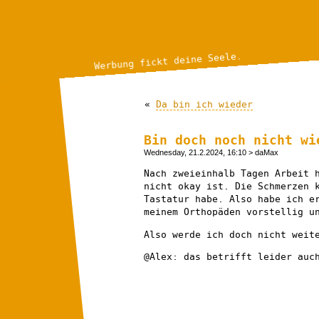
Werbung fickt deine Seele.
«
Da bin ich wieder
Bin doch noch nicht wi
Wednesday, 21.2.2024, 16:10
> daMax
Nach zweieinhalb Tagen Arbeit 
nicht okay ist. Die Schmerzen 
Tastatur habe. Also habe ich e
meinem Orthopäden vorstellig u
Also werde ich doch nicht weit
@Alex: das betrifft leider auc