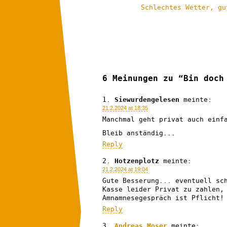
Schlechtes Wetter, gu
6 Meinungen zu “Bin doch
Siewurdengelesen
meinte:
21.2.2024 at 18:35
Manchmal geht privat auch einf
Bleib anständig...
Reply
Hotzenplotz
meinte:
21.2.2024 at 19:04
Gute Besserung... eventuell sc
Kasse leider Privat zu zahlen,
Amnamnesegespräch ist Pflicht!
Reply
Andreas Moser
meinte: