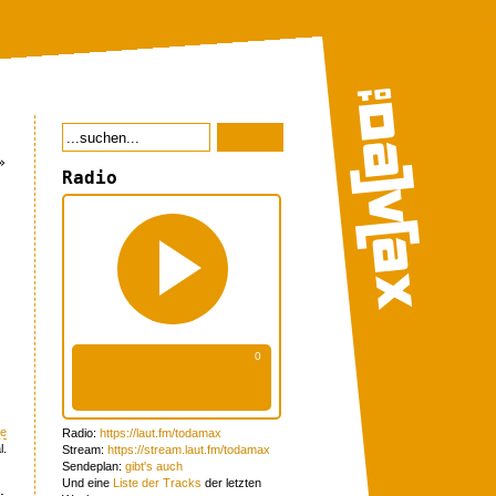
»
Radio
ke
Radio:
https://laut.fm/todamax
l.
Stream:
https://stream.laut.fm/todamax
Sendeplan:
gibt's auch
Und eine
Liste der Tracks
der letzten
: