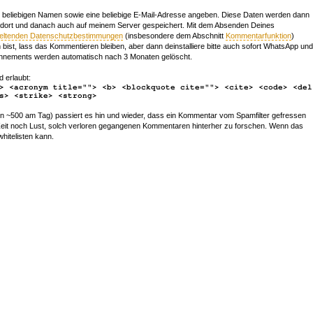
beliebigen Namen sowie eine beliebige E-Mail-Adresse angeben. Diese Daten werden dann
 dort und danach auch auf meinem Server gespeichert. Mit dem Absenden Deines
geltenden Datenschutzbestimmungen
(insbesondere dem Abschnitt
Kommentarfunktion
)
bist, lass das Kommentieren bleiben, aber dann deinstalliere bitte auch sofort WhatsApp und
nements werden automatisch nach 3 Monaten gelöscht.
d erlaubt:
> <acronym title=""> <b> <blockquote cite=""> <cite> <code> <del
s> <strike> <strong>
~500 am Tag) passiert es hin und wieder, dass ein Kommentar vom Spamfilter gefressen
r Zeit noch Lust, solch verloren gegangenen Kommentaren hinterher zu forschen. Wenn das
whitelisten kann.