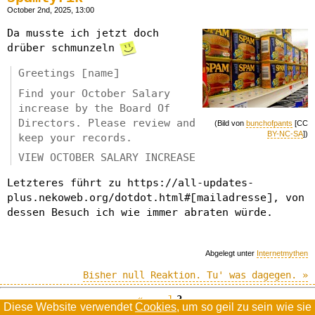
October 2nd, 2025, 13:00
Da musste ich jetzt doch
drüber schmunzeln
Greetings [name]
Find your October Salary
increase by the Board Of
Directors. Please review and
(Bild von
bunchofpants
[CC
BY-NC-SA
])
keep your records.
VIEW OCTOBER SALARY INCREASE
Letzteres führt zu https://all-updates-
plus.nekoweb.org/dotdot.html#[mailadresse], von
dessen Besuch ich wie immer abraten würde.
Abgelegt unter
Internetmythen
Bisher null Reaktion. Tu' was dagegen. »
«--
1
2
Diese Website verwendet
Cookies
, um so geil zu sein wie sie