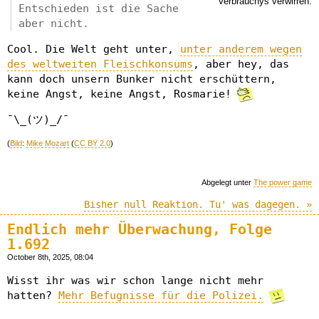
Verbrauchys verwirren.
Entschieden ist die Sache
aber nicht.
Cool. Die Welt geht unter,
unter anderem wegen
des weltweiten Fleischkonsums
, aber hey, das
kann doch unsern Bunker nicht erschüttern,
keine Angst, keine Angst, Rosmarie!
¯\_(ツ)_/¯
(
Bild
:
Mike Mozart
(
CC BY 2.0
)
Abgelegt unter
The power game
Bisher null Reaktion. Tu' was dagegen. »
Endlich mehr Überwachung, Folge
1.692
October 8th, 2025, 08:04
Wisst ihr was wir schon lange nicht mehr
hatten?
Mehr Befugnisse für die Polizei.