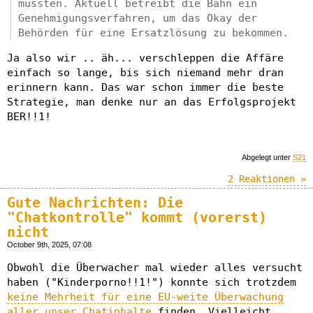
mussten. Aktuell betreibt die Bahn ein
Genehmigungsverfahren, um das Okay der
Behörden für eine Ersatzlösung zu bekommen.
Ja also wir .. äh... verschleppen die Affäre
einfach so lange, bis sich niemand mehr dran
erinnern kann. Das war schon immer die beste
Strategie, man denke nur an das Erfolgsprojekt
BER!!1!
Abgelegt unter
S21
2 Reaktionen »
Gute Nachrichten: Die
"Chatkontrolle" kommt (vorerst)
nicht
October 9th, 2025, 07:08
Obwohl die Überwacher mal wieder alles versucht
haben ("Kinderporno!!1!") konnte sich trotzdem
keine Mehrheit für eine EU-weite Überwachung
aller unser Chatinhalte
finden. Vielleicht,