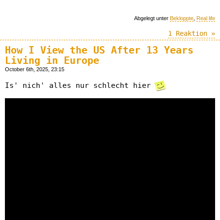
Abgelegt unter
Bekloppte
,
Real life
1 Reaktion »
How I View the US After 13 Years
Living in Europe
October 6th, 2025, 23:15
Is' nich' alles nur schlecht hier