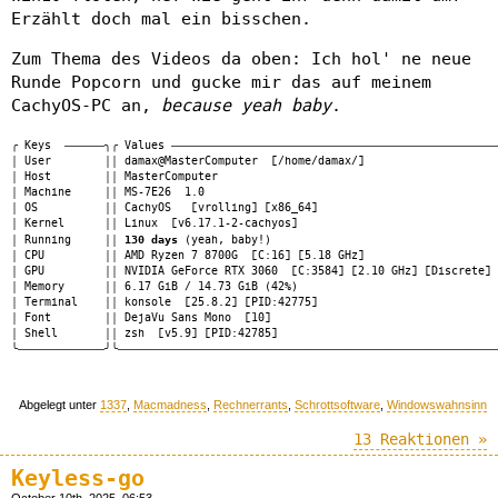
Erzählt doch mal ein bisschen.
Zum Thema des Videos da oben: Ich hol' ne neue
Runde Popcorn und gucke mir das auf meinem
CachyOS-PC an,
because yeah baby
.
╭ Keys  ──────╮╭ Values ─────────────────────────────────────────────────
│ User        ││ damax@MasterComputer  [/home/damax/]                    
│ Host        ││ MasterComputer                                          
│ Machine     ││ MS-7E26  1.0                                            
│ OS          ││ CachyOS   [vrolling] [x86_64]                           
│ Kernel      ││ Linux  [v6.17.1-2-cachyos]                              
│ Running     ││ 
130 days
 (yeah, baby!)                                  
│ CPU         ││ AMD Ryzen 7 8700G  [C:16] [5.18 GHz]                    
│ GPU         ││ NVIDIA GeForce RTX 3060  [C:3584] [2.10 GHz] [Discrete] 
│ Memory      ││ 6.17 GiB / 14.73 GiB (42%)                              
│ Terminal    ││ konsole  [25.8.2] [PID:42775]                           
│ Font        ││ DejaVu Sans Mono  [10]                                  
│ Shell       ││ zsh  [v5.9] [PID:42785]                                 
Abgelegt unter
1337
,
Macmadness
,
Rechnerrants
,
Schrottsoftware
,
Windowswahnsinn
13 Reaktionen »
Keyless-go
October 10th, 2025, 06:53