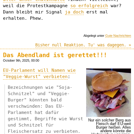
weil die Protestkampagne
so erfolgreich
war?
Dann bleibt mir Signal
ja doch
erst mal
erhalten. Phew.
Abgelegt unter
Gute Nachrichten
Bisher null Reaktion. Tu' was dagegen. »
Das Abendland ist gerettet!!!
October 9th, 2025, 00:00
EU-Parlament will Namen wie
"Veggie-Wurst" verbieten
:
Bezeichnungen wie "Soja-
Schnitzel" und "Veggie-
Burger" könnten bald
verschwinden: Das EU-
Parlament hat dafür
gestimmt, Begriffe wie Wurst
Nur ein solcher Berg aus
Fleisch darf EU-weit
und Schnitzel für
Burger heißen. Alles
Fleischersatz zu verbieten.
andere könnte die