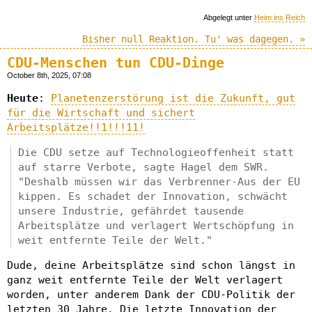
Abgelegt unter
Heim ins Reich
Bisher null Reaktion. Tu' was dagegen. »
CDU-Menschen tun CDU-Dinge
October 8th, 2025, 07:08
Heute
:
Planetenzerstörung ist die Zukunft, gut
für die Wirtschaft und sichert
Arbeitsplätze!!1!!!11!
Die CDU setze auf Technologieoffenheit statt
auf starre Verbote, sagte Hagel dem SWR.
"Deshalb müssen wir das Verbrenner-Aus der EU
kippen. Es schadet der Innovation, schwächt
unsere Industrie, gefährdet tausende
Arbeitsplätze und verlagert Wertschöpfung in
weit entfernte Teile der Welt."
Dude, deine Arbeitsplätze sind schon längst in
ganz weit entfernte Teile der Welt verlagert
worden, unter anderem Dank der CDU-Politik der
letzten 30 Jahre. Die letzte Innovation der