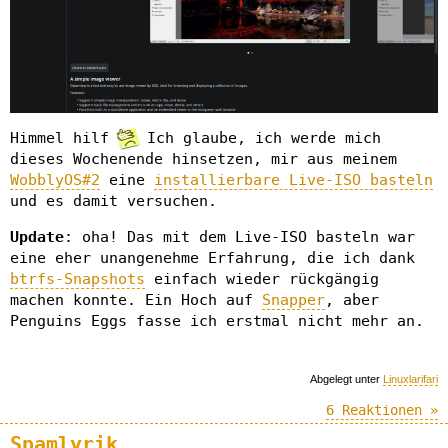
Himmel hilf
Ich glaube, ich werde mich
dieses Wochenende hinsetzen, mir aus meinem
WobblyOS#2
eine
installierbare Live-ISO basteln
und es damit versuchen.
Update
: oha! Das mit dem Live-ISO basteln war
eine eher unangenehme Erfahrung, die ich dank
btrfs-Snapshots
einfach wieder rückgängig
machen konnte. Ein Hoch auf
Snapper
, aber
Penguins Eggs fasse ich erstmal nicht mehr an.
Abgelegt unter
Linuxlarifari
6 Reaktionen »
Spamlyrik