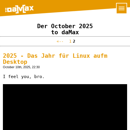
Der October 2025
to daMax
«--
1
2
2025 - Das Jahr für Linux aufm
Desktop
October 10th, 2025, 22:30
I feel you, bro.