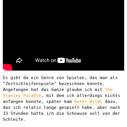
Es gibt da ein Genre von Spielen, das man als
"Zeitschleifenspiele" bezeichnen könnte.
Angefangen hat das Ganze glaube ich mit
The
Stanley Parable
, mit dem ich allerdings nichts
anfangen konnte, später kam
Outer Wilds
dazu,
das ich relativ lange gespielt habe, aber nach
33 Stunden hatte ich die Schnauze voll von der
Schleife.