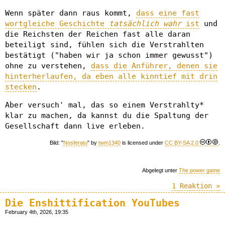
Wenn später dann raus kommt,
dass eine fast
wortgleiche Geschichte
tatsächlich wahr
ist
und
die Reichsten der Reichen fast alle daran
beteiligt sind, fühlen sich die Verstrahlten
bestätigt ("haben wir ja schon immer gewusst")
ohne zu verstehen,
dass die Anführer, denen sie
hinterherlaufen, da eben alle kinntief mit drin
stecken
.
Aber versuch' mal, das so einem Verstrahlty*
klar zu machen, da kannst du die Spaltung der
Gesellschaft dann live erleben.
Bild: "
Nosferatu
" by
twm1340
is licensed under
CC BY-SA 2.0
.
Abgelegt unter
The power game
1 Reaktion »
Die Enshittification YouTubes
February 4th, 2026, 19:35