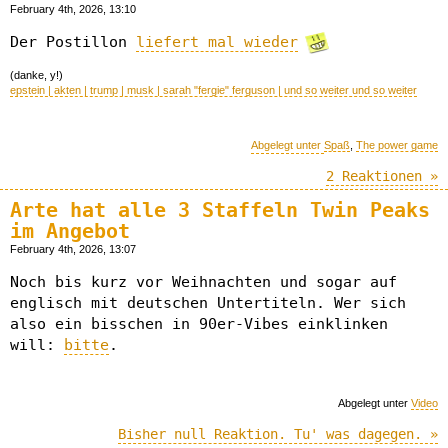
February 4th, 2026, 13:10
Der Postillon
liefert mal wieder
(danke, y!)
epstein | akten | trump | musk | sarah "fergie" ferguson | und so weiter und so weiter
Abgelegt unter
Spaß
,
The power game
2 Reaktionen »
Arte hat alle 3 Staffeln Twin Peaks
im Angebot
February 4th, 2026, 13:07
Noch bis kurz vor Weihnachten und sogar auf
englisch mit deutschen Untertiteln. Wer sich
also ein bisschen in 90er-Vibes einklinken
will:
bitte
.
Abgelegt unter
Video
Bisher null Reaktion. Tu' was dagegen. »