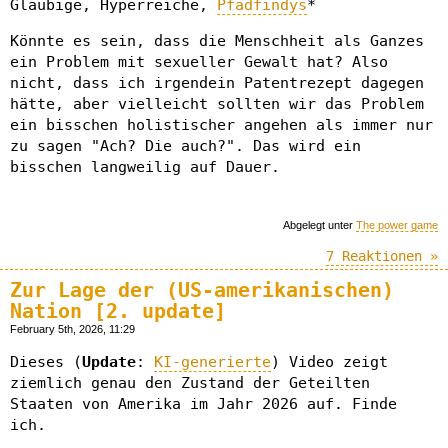
Gläubige, Hyperreiche,
Pfadfindys
*
Könnte es sein, dass die Menschheit als Ganzes
ein Problem mit sexueller Gewalt hat? Also
nicht, dass ich irgendein Patentrezept dagegen
hätte, aber vielleicht sollten wir das Problem
ein bisschen holistischer angehen als immer nur
zu sagen "Ach? Die auch?". Das wird ein
bisschen langweilig auf Dauer.
Abgelegt unter
The power game
7 Reaktionen »
Zur Lage der (US-amerikanischen)
Nation [2. update]
February 5th, 2026, 11:29
Dieses (
Update
:
KI-generierte
) Video zeigt
ziemlich genau den Zustand der Geteilten
Staaten von Amerika im Jahr 2026 auf. Finde
ich.