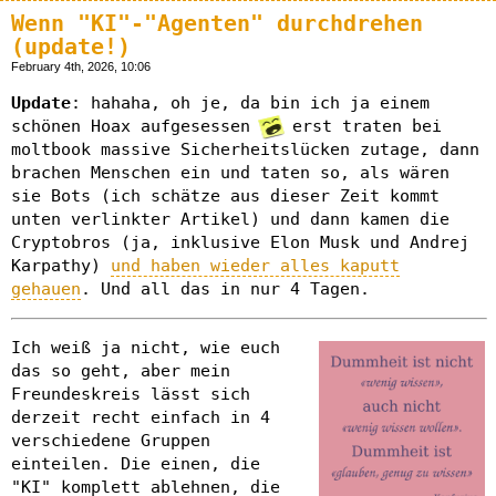
Wenn "KI"-"Agenten" durchdrehen
(update!)
February 4th, 2026, 10:06
Update
: hahaha, oh je, da bin ich ja einem
schönen Hoax aufgesessen
erst traten bei
moltbook massive Sicherheitslücken zutage, dann
brachen Menschen ein und taten so, als wären
sie Bots (ich schätze aus dieser Zeit kommt
unten verlinkter Artikel) und dann kamen die
Cryptobros (ja, inklusive Elon Musk und Andrej
Karpathy)
und haben wieder alles kaputt
gehauen
. Und all das in nur 4 Tagen.
Ich weiß ja nicht, wie euch
das so geht, aber mein
Freundeskreis lässt sich
derzeit recht einfach in 4
verschiedene Gruppen
einteilen. Die einen, die
"KI" komplett ablehnen, die