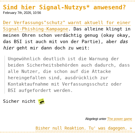
Sind hier Signal-Nutzys* anwesend?
February 7th, 2026, 10:56
Der Verfassungs"schutz" warnt aktuell for einer
Signal-Phishing-Kampagne
. Das alleine klingt in
meinen Ohren schon verdächtig genug (okay okay,
das BSI ist auch mit von der Partie), aber
das
hier
geht mir dann doch zu weit:
Ungewöhnlich deutlich ist die Warnung der
beiden Sicherheitsbehörden auch dadurch, dass
alle Nutzer, die schon auf die Attacke
hereingefallen sind, ausdrücklich zur
Kontaktaufnahme mit Verfassungsschutz oder
BSI aufgefordert werden.
Sicher nicht
Abgelegt unter
The power game
Bisher null Reaktion. Tu' was dagegen. »