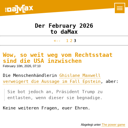
Der February 2026
to daMax
«--
1
2
3
Wow, so weit weg vom Rechtsstaat
sind die USA inzwischen
February 10th, 2026, 07:10
Die Menschenhändlerin
Ghislane Maxwell
verweigert die Aussage im Fall Epstein
, aber:
Sie bot jedoch an, Präsident Trump zu
entlasten, wenn dieser sie begnadige.
Keine weiteren Fragen, euer Ehren.
Abgelegt unter
The power game