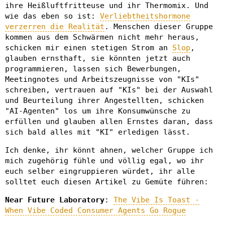
ihre Heißluftfritteuse und ihr Thermomix. Und
wie das eben so ist:
Verliebtheitshormone
verzerren die Realität
. Menschen dieser Gruppe
kommen aus dem Schwärmen nicht mehr heraus,
schicken mir einen stetigen Strom an
Slop
,
glauben ernsthaft, sie könnten jetzt auch
programmieren, lassen sich Bewerbungen,
Meetingnotes und Arbeitszeugnisse von "KIs"
schreiben, vertrauen auf "KIs" bei der Auswahl
und Beurteilung ihrer Angestellten, schicken
"AI-Agenten" los um ihre Konsumwünsche zu
erfüllen und glauben allen Ernstes daran, dass
sich bald alles mit "KI" erledigen lässt.
Ich denke, ihr könnt ahnen, welcher Gruppe ich
mich zugehörig fühle und völlig egal, wo ihr
euch selber eingruppieren würdet, ihr alle
solltet euch diesen Artikel zu Gemüte führen:
Near Future Laboratory
:
The Vibe Is Toast -
When Vibe Coded Consumer Agents Go Rogue