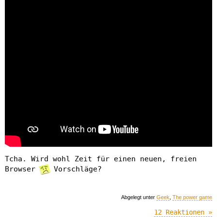
Tcha. Wird wohl Zeit für einen neuen, freien
Browser
Vorschläge?
Abgelegt unter
Geek
,
The power game
12 Reaktionen »