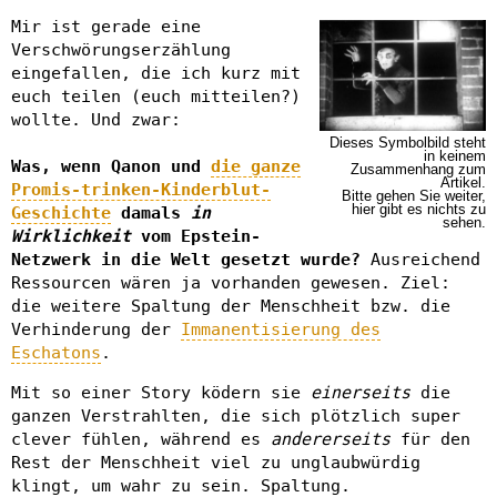
Mir ist gerade eine
Verschwörungserzählung
eingefallen, die ich kurz mit
euch teilen (euch mitteilen?)
wollte. Und zwar:
Dieses Symbolbild steht
in keinem
Was, wenn Qanon und
die ganze
Zusammenhang zum
Artikel.
Promis-trinken-Kinderblut-
Bitte gehen Sie weiter,
hier gibt es nichts zu
Geschichte
damals
in
sehen.
Wirklichkeit
vom Epstein-
Netzwerk in die Welt gesetzt wurde?
Ausreichend
Ressourcen wären ja vorhanden gewesen. Ziel:
die weitere Spaltung der Menschheit bzw. die
Verhinderung der
Immanentisierung des
Eschatons
.
Mit so einer Story ködern sie
einerseits
die
ganzen Verstrahlten, die sich plötzlich super
clever fühlen, während es
andererseits
für den
Rest der Menschheit viel zu unglaubwürdig
klingt, um wahr zu sein. Spaltung.