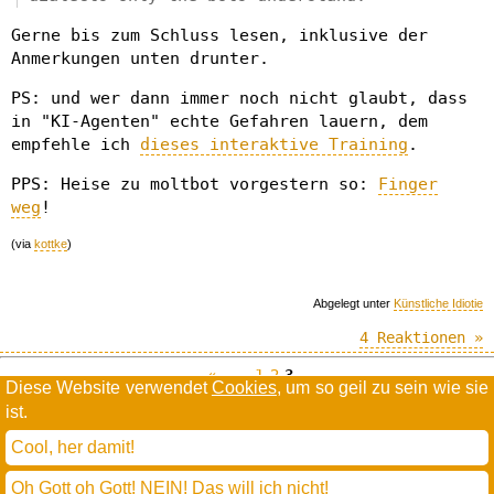
Gerne bis zum Schluss lesen, inklusive der
Anmerkungen unten drunter.
PS: und wer dann immer noch nicht glaubt, dass
in "KI-Agenten" echte Gefahren lauern, dem
empfehle ich
dieses interaktive Training
.
PPS: Heise zu moltbot vorgestern so:
Finger
weg
!
(via
kottke
)
Abgelegt unter
Künstliche Idiotie
4 Reaktionen »
«--
1
2
3
Diese Website verwendet
Cookies
, um so geil zu sein wie sie
ist.
Willkommen in der Scrollwüste
todamax rennt auf
wordpress
Cool, her damit!
und schreibt in
dejavu mono book
(mit minimalen anpassungen in oberlängen und kerning)
Oh Gott oh Gott! NEIN! Das will ich nicht!
* daMax
entgendert nach Hermes Phettberg
.