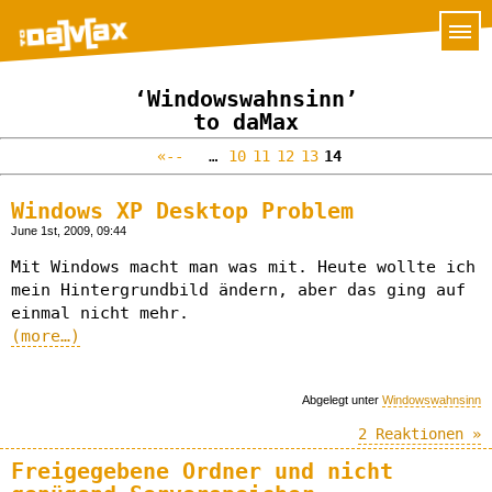
‘Windowswahnsinn’
to daMax
«--
…
10
11
12
13
14
Windows XP Desktop Problem
June 1st, 2009, 09:44
Mit Windows macht man was mit. Heute wollte ich
mein Hintergrundbild ändern, aber das ging auf
einmal nicht mehr.
(more…)
Abgelegt unter
Windowswahnsinn
2 Reaktionen »
Freigegebene Ordner und nicht