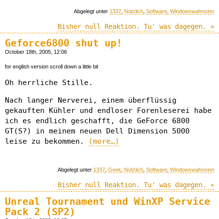
Abgelegt unter
1337
,
Nützlich
,
Software
,
Windowswahnsinn
Bisher null Reaktion. Tu' was dagegen. »
Geforce6800 shut up!
October 18th, 2005, 12:06
for english version scroll down a little bit
Oh herrliche Stille.
Nach langer Nerverei, einem überflüssig
gekauften Kühler und endloser Forenleserei habe
ich es endlich geschafft, die GeForce 6800
GT(S?) in meinem neuen Dell Dimension 5000
leise zu bekommen.
(more…)
Abgelegt unter
1337
,
Geek
,
Nützlich
,
Software
,
Windowswahnsinn
Bisher null Reaktion. Tu' was dagegen. »
Unreal Tournament und WinXP Service
Pack 2 (SP2)