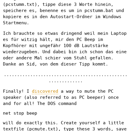
(pcstumm.txt), tippe diese 3 Worte hinein,
speichere es, benenne es um in pcstumm.bat und
kopiere es in den Autostart-Ordner im Windows
Startmenu.
Ich brauchte so etwas dringend weil mein Laptop
es für witzig hält, mir den PC Beep im
Kopfhörer mit ungefähr 100 dB Lautstärke
wiederzugeben. Und dabei bin ich schon das eine
oder andere Mal schier vom Stuhl gefallen.
Danke an Sid, von dem dieser Tipp kommt.
...............................................
.............
Finally! I
discovered
a way to mute the PC
speaker (also referred to as PC beeper) once
and for all! The DOS command
net stop beep
will do exactly this. Create yourself a little
textfile (pcmute.txt), type these 3 words, save