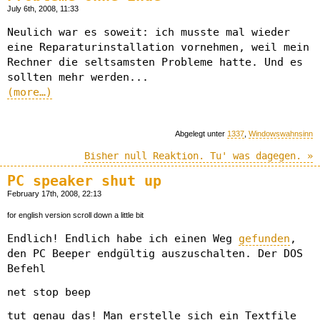
July 6th, 2008, 11:33
Neulich war es soweit: ich musste mal wieder
eine Reparaturinstallation vornehmen, weil mein
Rechner die seltsamsten Probleme hatte. Und es
sollten mehr werden...
(more…)
Abgelegt unter
1337
,
Windowswahnsinn
Bisher null Reaktion. Tu' was dagegen. »
PC speaker shut up
February 17th, 2008, 22:13
for english version scroll down a little bit
Endlich! Endlich habe ich einen Weg
gefunden
,
den PC Beeper endgültig auszuschalten. Der DOS
Befehl
net stop beep
tut genau das! Man erstelle sich ein Textfile