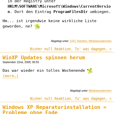
in der Registry unter
HKLM\SOFTWARE\Microsoft\Windows\CurrentVersio
n
. Dort den Eintrag
ProgramFilesDir
umbiegen.
Hm... ist irgendwie keine wirkliche Liste
geworden, ne?
Abgelegt unter
1337
,
Nützlich
,
Windowswahnsinn
Bisher null Reaktion. Tu' was dagegen. »
WinXP Updates spinnen herum
September 22nd, 2008, 06:55
Das war wieder ein tolles Wochenende
(more…)
Abgelegt unter
Windowswahnsinn
Bisher null Reaktion. Tu' was dagegen. »
Windows XP Reparaturinstallation =
Probleme ohne Ende