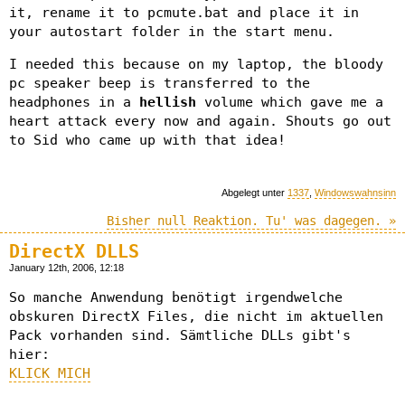
it, rename it to pcmute.bat and place it in
your autostart folder in the start menu.
I needed this because on my laptop, the bloody
pc speaker beep is transferred to the
headphones in a
hellish
volume which gave me a
heart attack every now and again. Shouts go out
to Sid who came up with that idea!
Abgelegt unter
1337
,
Windowswahnsinn
Bisher null Reaktion. Tu' was dagegen. »
DirectX DLLS
January 12th, 2006, 12:18
So manche Anwendung benötigt irgendwelche
obskuren DirectX Files, die nicht im aktuellen
Pack vorhanden sind. Sämtliche DLLs gibt's
hier:
KLICK MICH