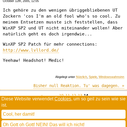
October 12th, 2005, 12:05
Ich gehöre zu den wenigen übriggebliebenen UT
Zockern 'cos I'm an old fool who's so cool. Zu
meinem Entsetzen musste ich feststellen, dass
WinXP SP2 und UT nicht miteinander wollen! Aber
natürlich geht es doch irgendwie...
WinXP SP2 Patch für mehr connections:
http://www.lvllord.de/
Yeehaw! Headshot! Medic!
Abgelegt unter
Nützlich
,
Spiele
,
Windowswahnsinn
Bisher null Reaktion. Tu' was dagegen. »
«--
…
10
11
12
13
14
Diese Website verwendet
Cookies
, um so geil zu sein wie sie
ist.
Willkommen in der Scrollwüste
todamax rennt auf
wordpress
Cool, her damit!
und schreibt in
dejavu mono book
(mit minimalen anpassungen in oberlängen und kerning)
Oh Gott oh Gott! NEIN! Das will ich nicht!
* daMax
entgendert nach Hermes Phettberg
.