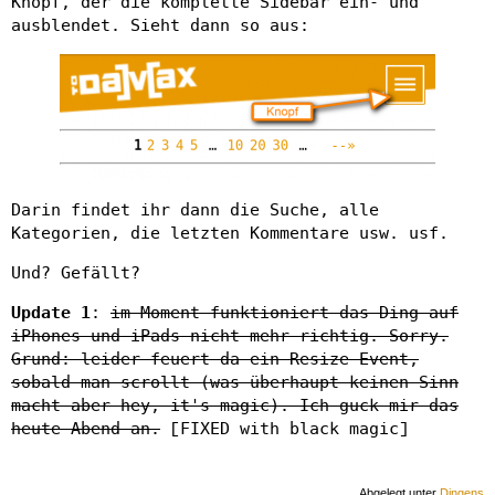
Knopf, der die komplette Sidebar ein- und
ausblendet. Sieht dann so aus:
Darin findet ihr dann die Suche, alle
Kategorien, die letzten Kommentare usw. usf.
Und? Gefällt?
Update 1
:
im Moment funktioniert das Ding auf
iPhones und iPads nicht mehr richtig. Sorry.
Grund: leider feuert da ein Resize-Event,
sobald man scrollt (was überhaupt keinen Sinn
macht aber hey, it's magic). Ich guck mir das
heute Abend an.
[FIXED with black magic]
Abgelegt unter
Dingens