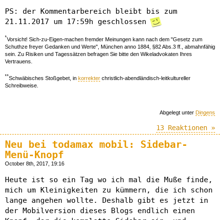
PS: der Kommentarbereich bleibt bis zum
21.11.2017 um 17:59h geschlossen
*
Vorsicht! Sich-zu-Eigen-machen fremder Meinungen kann nach dem "Gesetz zum
Schuthze freyer Gedanken und Werte", München anno 1884, §82 Abs.3 ff., abmahnfähig
sein. Zu Risiken und Tagessätzen befragen Sie bitte den Wikeladvokaten Ihres
Vertrauens.
**
Schwäbisches Stoßgebet, in
korrekter
christlich-abendländisch-leitkultureller
Schreibweise.
Abgelegt unter
Dingens
13 Reaktionen »
Neu bei todamax mobil: Sidebar-
Menü-Knopf
October 8th, 2017, 19:16
Heute ist so ein Tag wo ich mal die Muße finde,
mich um Kleinigkeiten zu kümmern, die ich schon
lange angehen wollte. Deshalb gibt es jetzt in
der Mobilversion dieses Blogs endlich einen