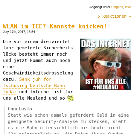
Abgelegt unter
Dingens
,
icke
5 Reaktionen »
WLAN im ICE? Kannste knicken!
July 17th, 2017, 13:54
Die vor einem dreiviertel
Jahr gemeldete Sicherheits
lücke besteht immer noch
und jetzt kommt auch noch
eine
Geschwindigkeitsdrosselung
dazu.
Senk juh for
tschusing Deutsche Bahn
tudäi
und Internet ist für
uns alle Neuland und so
Conclusio
Statt wie schon damals gefordert Geld in eine
geeignete Security-Analyse zu stecken, sieht
es die Bahn offensichtlich bis heute nicht
für erforderlich an, die Daten ihrer Kunden