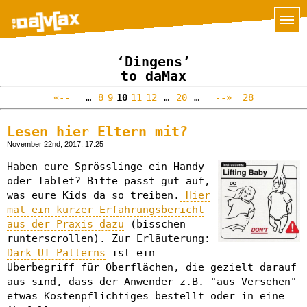
‘Dingens’
to daMax
«--
…
8
9
10
11
12
…
20
…
--»
28
Lesen hier Eltern mit?
November 22nd, 2017, 17:25
Haben eure Sprösslinge ein Handy
oder Tablet? Bitte passt gut auf,
was eure Kids da so treiben.
Hier
mal ein kurzer Erfahrungsbericht
aus der Praxis dazu
(bisschen
runterscrollen). Zur Erläuterung:
Dark UI Patterns
ist ein
Überbegriff für Oberflächen, die gezielt darauf
aus sind, dass der Anwender z.B. "aus Versehen"
etwas Kostenpflichtiges bestellt oder in eine