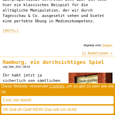
hier ein klassisches Beispiel für die
alltägliche Manipulation, der wir durch
Tagesschau & Co. ausgesetzt sehen und bietet
eine perfekte Übung in Medienzkompetenz.
(more…)
Abgelegt unter
Dingens
11 Reaktionen »
Hamburg, ein durchsichtiges Spiel
July 10th, 2017, 08:53
Ihr habt jetzt ja
sicherlich von sämtlichen
Quaitätsmedien zu hören
Diese Website verwendet
Cookies
, um so geil zu sein wie sie
bekommen, wie fies der
ist.
linke Terror unterschätzt
Cool, her damit!
wurde und dass die arme
Polizei mehr Leute
Oh Gott oh Gott! NEIN! Das will ich nicht!
benötigt, um unser Kapital